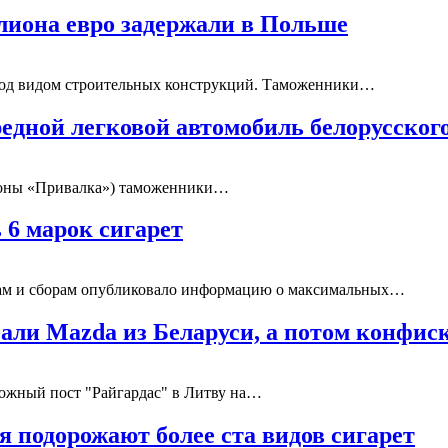
ллиона евро задержали в Польше
 под видом строительных конструкций. Таможенники…
едной легковой автомобиль белорусско
ороны «Привалка») таможенники…
 6 марок сигарет
гам и сборам опубликовало информацию о максимальных…
али Mazda из Беларуси, а потом конфис
рожный пост "Райгардас" в Литву на…
 подорожают более ста видов сигарет