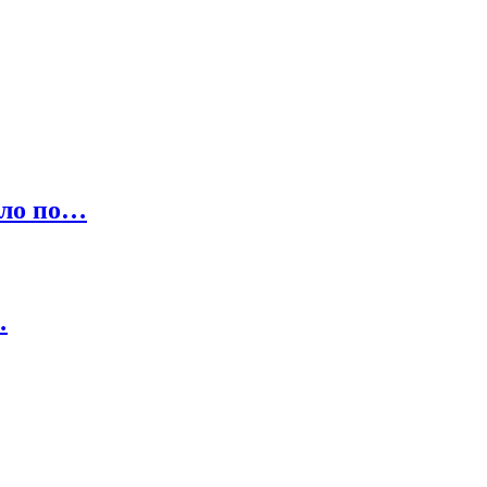
шло по…
…