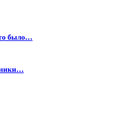
что было…
ичники…