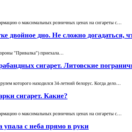
формацию о максимальных розничных ценах на сигареты с…
е двойное дно. Не сложно догадаться, 
стороны "Привалка") приехала…
трабандных сигарет. Литовские погран
 рулем которого находился 34-летний белорус. Когда дело…
арки сигарет. Какие?
формацию о максимальных розничных ценах на сигареты с…
упала с неба прямо в руки