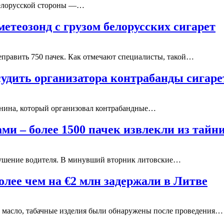
белорусской стороны —…
етеозонд с грузом белорусских сигарет
еправить 750 пачек. Как отмечают специалисты, такой…
 судить организатора контрабанды сигаре
чанина, который организовал контрабандные…
ми – более 1500 пачек извлекли из тайн
арушение водителя. В минувший вторник литовские…
лее чем на €2 млн задержали в Литве
 масло, табачные изделия были обнаружены после проведения…