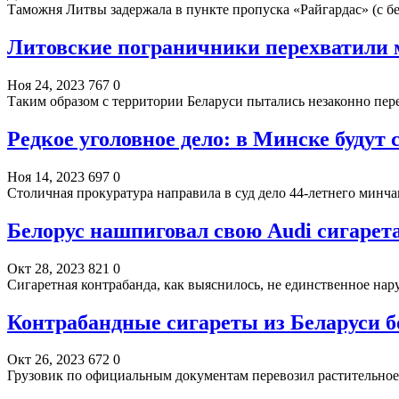
Таможня Литвы задержала в пункте пропуска «Райгардас» (с 
Литовские пограничники перехватили м
Ноя 24, 2023
767
0
Таким образом с территории Беларуси пытались незаконно пер
Редкое уголовное дело: в Минске будут
Ноя 14, 2023
697
0
Столичная прокуратура направила в суд дело 44-летнего мин
Белорус нашпиговал свою Audi сигарета
Окт 28, 2023
821
0
Сигаретная контрабанда, как выяснилось, не единственное н
Контрабандные сигареты из Беларуси бо
Окт 26, 2023
672
0
Грузовик по официальным документам перевозил растительное