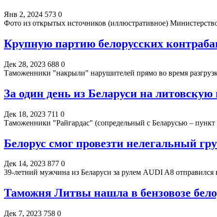
Янв 2, 2024
573
0
Фото из открытых источников (иллюстративное) Министерств
Крупную партию белорусских контраба
Дек 28, 2023
688
0
Таможенники "накрыли" нарушителей прямо во время разгрузк
За один день из Беларуси на литовску
Дек 18, 2023
711
0
Таможенники "Райгардас" (сопредельный с Беларусью – пункт
Белорус смог провезти нелегальный гру
Дек 14, 2023
877
0
39-летний мужчина из Беларуси за рулем AUDI A8 отправилс
Таможня Литвы нашла в бензовозе бело
Дек 7, 2023
758
0