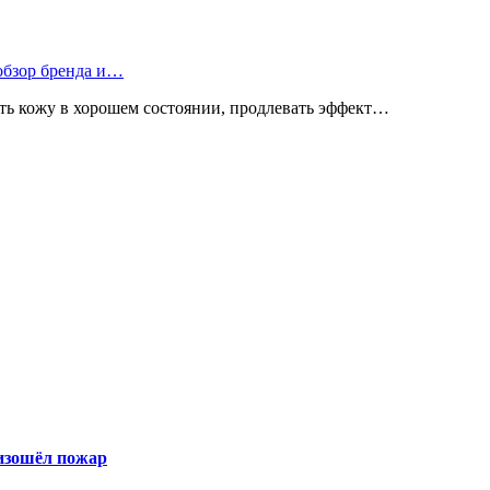
 обзор бренда и…
ь кожу в хорошем состоянии, продлевать эффект…
оизошёл пожар