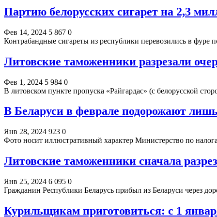
Партию белорусских сигарет на 2,3 ми
Фев 14, 2024
5 867
0
Контрабандные сигареты из республики перевозились в фуре
Литовские таможенники разрезали очер
Фев 1, 2024
5 984
0
В литовском пункте пропуска «Райгардас» (с белорусской ст
В Беларуси в феврале подорожают лишь
Янв 28, 2024
923
0
Фото носит иллюстративный характер Министерство по нало
Литовские таможенники сначала разрез
Янв 25, 2024
6 095
0
Гражданин Республики Беларусь прибыл из Беларуси через до
Курильщикам приготовиться: с 1 января