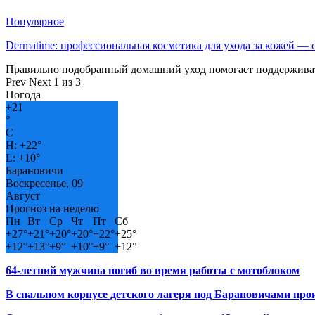
Популярное
Dermatime: профессиональная косметика для ухода за кожей —
Правильно подобранный домашний уход помогает поддерживат
Prev
Next
1 из 3
Погода
+
21
°
C
H:
+
22°
L:
+
10°
Барановичи
Воскресенье, 09
Август
Прогноз на неделю
Пн
Вт
Ср
Чт
Пт
Сб
+
27°
+
21°
+
20°
+
20°
+
22°
+
25°
+
12°
+
13°
+
9°
+
10°
+
9°
+
12°
64-летний мужчина погиб во время работы с мотоблоком
В спальном корпусе детского лагеря под Барановичами пр