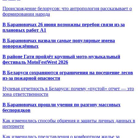
Происхождение белорусов: что антропология рассказывает о
формировании народа
В Барановичах 26 июня возможны перебои связи из-за
плановых работ A1
В Барановичах назвали самые популярные имена
новорождённых
В районе Гати пройдёт крупный мото-музыкальный
фестиваль MotoFestWest 2026
В Беларуси сохраняются ограничения на посещение лесов
из-за пожарной опасности
Нулевая отчетность в Беларуси: почему «пустой» отчет — это
зона ответственности
В Барановичах прошли учения по разгону массовых
беспорядков
Как изменились способы общения и защиты личных данных в
интернете
Как изменились представления о комфортном жилье за