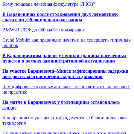
Кому показана лечебная физкультура (ЛФК)?
В Барановичах после столкновения двух легковушек
спасатели деблокировали пассажира
BMW i3 2026: до 850 км без подзарядки
Grand Mobile: как правильно начать и не совершить типичных
ошибок
В Барановичском районе уточнили границы населённых
пунктов в рамках административной актуализации
На участке Барановичи–Минск зафиксированы задержки
поездов из-за ограничения скорости движения
Чем цифровые слуховые аппараты отличаются от аналоговых
на практике
На матче в Барановичах у болельщицы остановилось
сердце
Как правильно укладывать фундаментные блоки: пошаговая
технология
Почему важно контролировать стресс и как в этом помогает