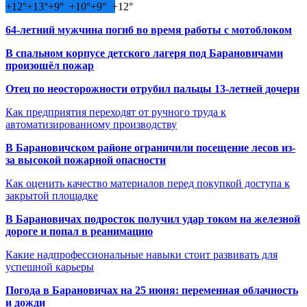
+
12°
+
13°
+
9°
+
10°
+
9°
+
12°
64-летний мужчина погиб во время работы с мотоблоком
В спальном корпусе детского лагеря под Барановичами
произошёл пожар
Отец по неосторожности отрубил пальцы 13-летней дочери
Как предприятия переходят от ручного труда к
автоматизированному производству
В Барановичском районе ограничили посещение лесов из-
за высокой пожарной опасности
Как оценить качество материалов перед покупкой доступа к
закрытой площадке
В Барановичах подросток получил удар током на железной
дороге и попал в реанимацию
Какие надпрофессиональные навыки стоит развивать для
успешной карьеры
Погода в Барановичах на 25 июня: переменная облачность
и дожди