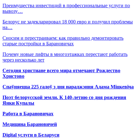
Преимущества инвестиций в профессиональные услуги по
вывозу…
Белорус не задекларировал 18 000 евро и получил проблемы
на…
Сносим и перестраиваем: как правильно демонтировать
старые постройки в Барановичах
Почему новые лифты в многоэтажках перестают работать
через несколько лет
Сегодня христиане всего мира отмечают Рождество
Христово
Спаўняецца 225 гадоў з дня нараджэння Адама Міцкевіча
Поэт белорусской земли. К 140-летию со дня рождения
Янки Купалы
Работа в Барановичах
Медицина Барановичей
Digital услуги в Беларуси