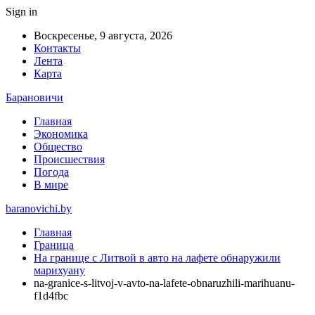
Sign in
Воскресенье, 9 августа, 2026
Контакты
Лента
Карта
Барановичи
Главная
Экономика
Общество
Происшествия
Погода
В мире
baranovichi.by
Главная
Граница
На границе с Литвой в авто на лафете обнаружили
марихуану
na-granice-s-litvoj-v-avto-na-lafete-obnaruzhili-marihuanu-
f1d4fbc