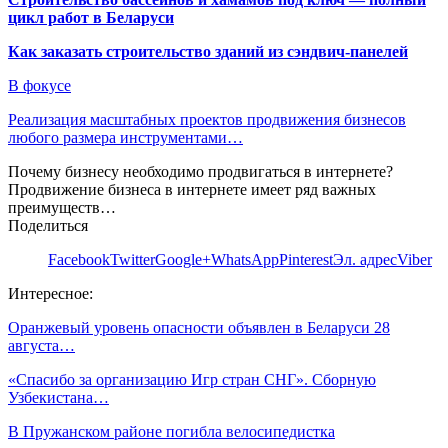
цикл работ в Беларуси
Как заказать строительство зданий из сэндвич-панелей
В фокусе
Реализация масштабных проектов продвижения бизнесов
любого размера инструментами…
Почему бизнесу необходимо продвигаться в интернете?
Продвижение бизнеса в интернете имеет ряд важных
преимуществ…
Поделиться
Facebook
Twitter
Google+
WhatsApp
Pinterest
Эл. адрес
Viber
Интересное:
Оранжевый уровень опасности объявлен в Беларуси 28
августа…
«Спасибо за организацию Игр стран СНГ». Сборную
Узбекистана…
В Пружанском районе погибла велосипедистка