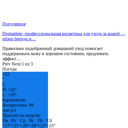
Популярное
Dermatime: профессиональная косметика для ухода за кожей —
обзор бренда и…
Правильно подобранный домашний уход помогает
поддерживать кожу в хорошем состоянии, продлевать
эффект…
Prev
Next
1 из 3
Погода
+
22
°
C
H:
+
22°
L:
+
10°
Барановичи
Воскресенье, 09
Август
Прогноз на неделю
Пн
Вт
Ср
Чт
Пт
Сб
+
27°
+
21°
+
20°
+
20°
+
22°
+
25°