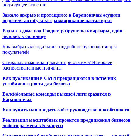
подходящее решение
Зажало дверью и протащило: в Барановичах осудили
водителя автобуса за травмирование пассажирки
Взрыв в доме под Гродно: разрушены квартиры, один
человек в больнице
Как выбрать холодильник: подробное руководство для
покупателей
Стиральная машина прыгает при отжиме? Наиболее
распространенные причины
Как публикации в СМИ превращаются в источник
устойчивого роста для бизнеса
Волейбольные команды высшей лиги сразятся в
Барановичах
Как купить или продать сайт: руководство и особенности
Реализация масштабных проектов продвижения бизнесов
любого размера в Беларуси
Строительство бассейнов и хамамов под ключ — полный