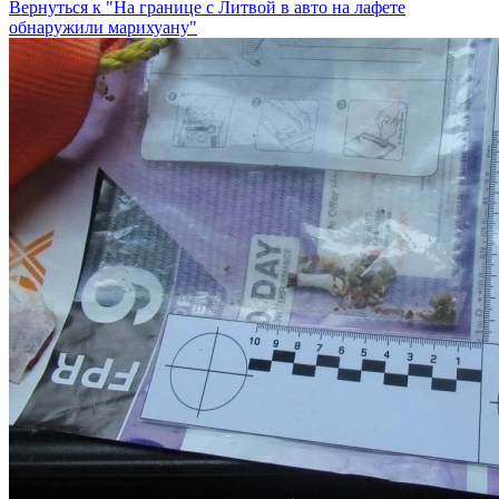
Вернуться к "На границе с Литвой в авто на лафете
обнаружили марихуану"