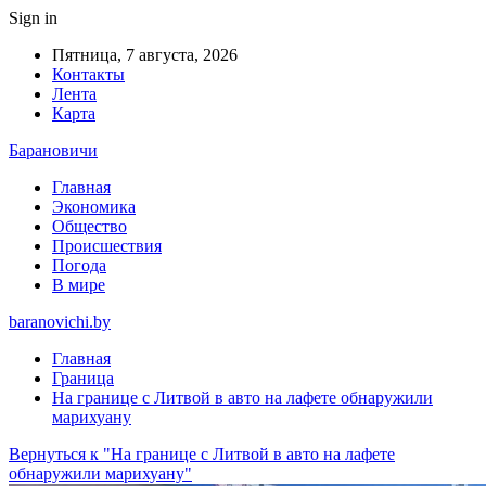
Sign in
Пятница, 7 августа, 2026
Контакты
Лента
Карта
Барановичи
Главная
Экономика
Общество
Происшествия
Погода
В мире
baranovichi.by
Главная
Граница
На границе с Литвой в авто на лафете обнаружили
марихуану
Вернуться к "На границе с Литвой в авто на лафете
обнаружили марихуану"