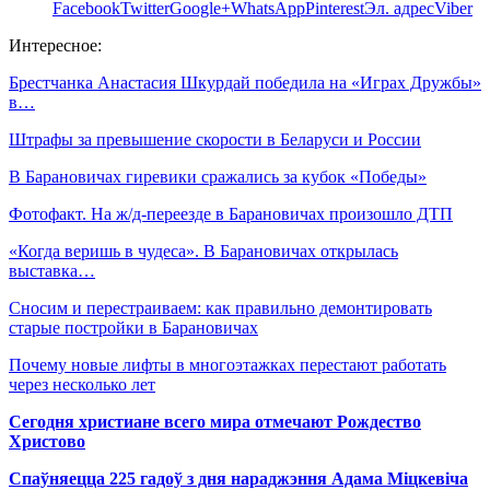
Facebook
Twitter
Google+
WhatsApp
Pinterest
Эл. адрес
Viber
Интересное:
Брестчанка Анастасия Шкурдай победила на «Играх Дружбы»
в…
Штрафы за превышение скорости в Беларуси и России
В Барановичах гиревики сражались за кубок «Победы»
Фотофакт. На ж/д-переезде в Барановичах произошло ДТП
«Когда веришь в чудеса». В Барановичах открылась
выставка…
Сносим и перестраиваем: как правильно демонтировать
старые постройки в Барановичах
Почему новые лифты в многоэтажках перестают работать
через несколько лет
Сегодня христиане всего мира отмечают Рождество
Христово
Спаўняецца 225 гадоў з дня нараджэння Адама Міцкевіча