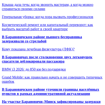
Крыша дала течь: когда звонить мастерам, а когда можно
справиться своими силами
Генеральная уборка: когда пора вызвать профессионалов
Косметический ремонт или капитальный переворот: как
выбрать масштаб работ в своей квартире
В Барановичском районе пьяного бесправника
задерживали со стрельбой
Кому показана лечебная физкультура (ЛФК)?
В Барановичах после столкновения двух легковушек
спасатели деблокировали пассажира
BMW i3 2026: до 850 км без подзарядки
Grand Mobile: как правильно начать и не совершить типичных
ошибок
В Барановичском районе уточнили границы населённых
пунктов в рамках административной актуализации
На участке Барановичи–Минск зафиксированы задержки