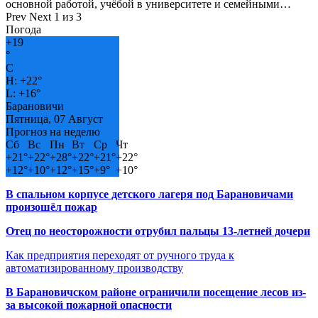
основной работой, учёбой в университете и семейными…
Prev
Next
1 из 3
Погода
+
19
°
C
H:
+
22°
L:
+
16°
Барановичи
Пятница, 07 Август
Прогноз на неделю
Сб
Вс
Пн
Вт
Ср
Чт
+
21°
+
22°
+
28°
+
22°
+
21°
+
22°
+
12°
+
10°
+
12°
+
15°
+
9°
+
10°
В спальном корпусе детского лагеря под Барановичами
произошёл пожар
Отец по неосторожности отрубил пальцы 13-летней дочери
Как предприятия переходят от ручного труда к
автоматизированному производству
В Барановичском районе ограничили посещение лесов из-
за высокой пожарной опасности