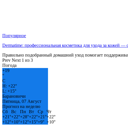
Популярное
Dermatime: профессиональная косметика для ухода за кожей —
Правильно подобранный домашний уход помогает поддерживат
Prev
Next
1 из 3
Погода
+
19
°
C
H:
+
22°
L:
+
15°
Барановичи
Пятница, 07 Август
Прогноз на неделю
Сб
Вс
Пн
Вт
Ср
Чт
+
21°
+
22°
+
28°
+
22°
+
21°
+
22°
+
12°
+
10°
+
12°
+
15°
+
9°
+
10°