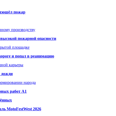
оизошёл пожар
анному производству
а высокой пожарной опасности
акрытой площадке
дороге и попал в реанимацию
шной карьеры
и дожди
формировании народа
овых работ A1
дённых
ль MotoFestWest 2026