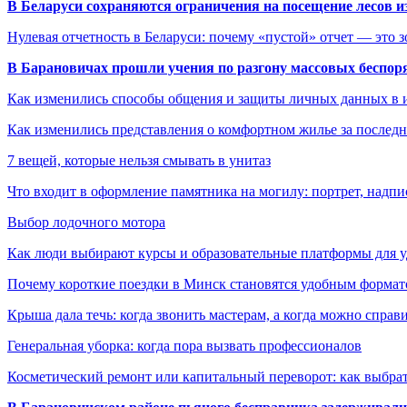
В Беларуси сохраняются ограничения на посещение лесов и
Нулевая отчетность в Беларуси: почему «пустой» отчет — это 
В Барановичах прошли учения по разгону массовых беспор
Как изменились способы общения и защиты личных данных в 
Как изменились представления о комфортном жилье за последни
7 вещей, которые нельзя смывать в унитаз
Что входит в оформление памятника на могилу: портрет, надпис
Выбор лодочного мотора
Как люди выбирают курсы и образовательные платформы для 
Почему короткие поездки в Минск становятся удобным формат
Крыша дала течь: когда звонить мастерам, а когда можно справ
Генеральная уборка: когда пора вызвать профессионалов
Косметический ремонт или капитальный переворот: как выбрат