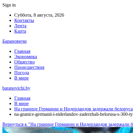
Sign in
Суббота, 8 августа, 2026
Контакты
Лента
Карта
Барановичи
Главная
Экономика
Общество
Происшествия
Погода
В мире
baranovichi.by
Главная
В мире
На границе Германии и Нидерландов задержали белоруса 
na-granice-germanii-i-niderlandov-zaderzhali-belorusa-s-300-
Вернуться к "На границе Германии и Нидерландов задержали б