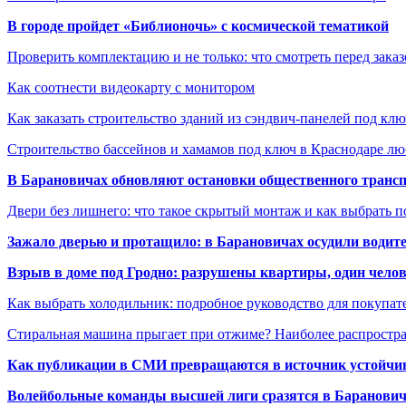
В городе пройдет «Библионочь» с космической тематикой
Проверить комплектацию и не только: что смотреть перед заказ
Как соотнести видеокарту с монитором
Как заказать строительство зданий из сэндвич-панелей под кл
Строительство бассейнов и хамамов под ключ в Краснодаре л
В Барановичах обновляют остановки общественного транс
Двери без лишнего: что такое скрытый монтаж и как выбрать 
Зажало дверью и протащило: в Барановичах осудили водите
Взрыв в доме под Гродно: разрушены квартиры, один челов
Как выбрать холодильник: подробное руководство для покупат
Стиральная машина прыгает при отжиме? Наиболее распрост
Как публикации в СМИ превращаются в источник устойчиво
Волейбольные команды высшей лиги сразятся в Баранови