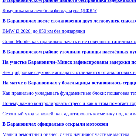
В Барановичском районе пьяного бесправника задерживали 
Кому показана лечебная физкультура (ЛФК)?
В Барановичах после столкновения двух легковушек спаса
BMW i3 2026: до 850 км без подзарядки
Grand Mobile: как правильно начать и не совершить типичных
В Барановичском районе уточнили границы населённых пу
На участке Барановичи–Минск зафиксированы задержки пое
Чем цифровые слуховые аппараты отличаются от аналоговых н
На матче в Барановичах у болельщицы остановилось сердц
Как правильно укладывать фундаментные блоки: пошаговая те
Почему важно контролировать стресс и как в этом помогает гор
Сезонный уход за кожей: как адаптировать косметику под клим
В Барановичах официально открыли мотосезон
Малый ремонтный бизнес: с чего начинают частные мастера