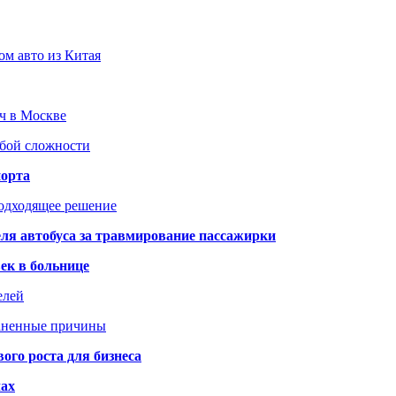
ом авто из Китая
юч в Москве
юбой сложности
порта
подходящее решение
ля автобуса за травмирование пассажирки
ек в больнице
елей
раненные причины
го роста для бизнеса
чах