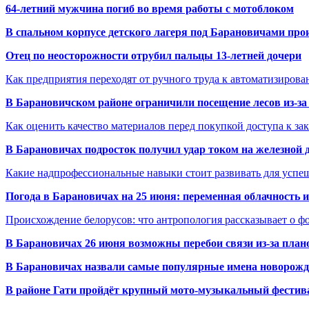
64-летний мужчина погиб во время работы с мотоблоком
В спальном корпусе детского лагеря под Барановичами пр
Отец по неосторожности отрубил пальцы 13-летней дочери
Как предприятия переходят от ручного труда к автоматизиров
В Барановичском районе ограничили посещение лесов из-з
Как оценить качество материалов перед покупкой доступа к з
В Барановичах подросток получил удар током на железной 
Какие надпрофессиональные навыки стоит развивать для успе
Погода в Барановичах на 25 июня: переменная облачность 
Происхождение белорусов: что антропология рассказывает о 
В Барановичах 26 июня возможны перебои связи из-за план
В Барановичах назвали самые популярные имена новорож
В районе Гати пройдёт крупный мото-музыкальный фестива