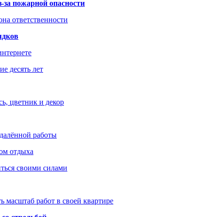
з-за пожарной опасности
зона ответственности
ядков
интернете
е десять лет
ь, цветник и декор
удалённой работы
ом отдыха
иться своими силами
ь масштаб работ в своей квартире