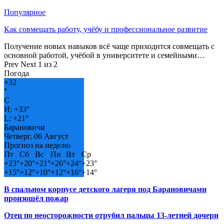
Популярное
Как совмещать работу, учёбу и профессиональное развитие
Получение новых навыков всё чаще приходится совмещать с
основной работой, учёбой в университете и семейными…
Prev
Next
1 из 2
Погода
+
32
°
C
H:
+
33°
L:
+
21°
Барановичи
Четверг, 06 Август
Прогноз на неделю
Пт
Сб
Вс
Пн
Вт
Ср
+
23°
+
20°
+
21°
+
26°
+
24°
+
23°
+
15°
+
12°
+
10°
+
12°
+
16°
+
14°
В спальном корпусе детского лагеря под Барановичами
произошёл пожар
Отец по неосторожности отрубил пальцы 13-летней дочери