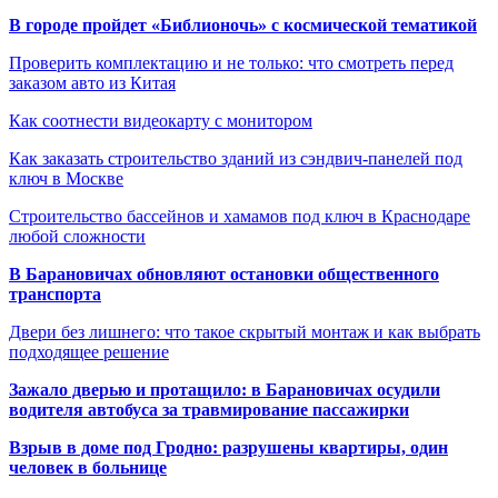
В городе пройдет «Библионочь» с космической тематикой
Проверить комплектацию и не только: что смотреть перед
заказом авто из Китая
Как соотнести видеокарту с монитором
Как заказать строительство зданий из сэндвич-панелей под
ключ в Москве
Строительство бассейнов и хамамов под ключ в Краснодаре
любой сложности
В Барановичах обновляют остановки общественного
транспорта
Двери без лишнего: что такое скрытый монтаж и как выбрать
подходящее решение
Зажало дверью и протащило: в Барановичах осудили
водителя автобуса за травмирование пассажирки
Взрыв в доме под Гродно: разрушены квартиры, один
человек в больнице