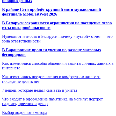
новорождённых
В районе Гати пройдёт крупный мото-музыкальный
фестиваль MotoFestWest 2026
В Беларуси сохраняются ограничения на посещение лесов
из-за пожарной опасности
Нулевая отчетность в Беларуси: почему «пустой» отчет — это
зона ответственности
В Барановичах прошли учения по разгону массовых
беспорядков
Как изменились способы общения и защиты личных данных в
интернете
Как изменились представления о комфортном жилье за
последние десять лет
7 вещей, которые нельзя смывать в унитаз
Что входит в оформление памятника на могилу: портрет,
надпись, цветник и декор
Выбор лодочного мотора