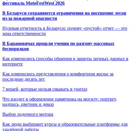
фестиваль MotoFestWest 2026
В Беларуси сохраняются ограничения на посещение лесов
из-за пожарной опасности
Нулевая отчетность в Беларуси: почему «пустой» отчет — это
зона ответственности
В Барановичах прошли учения по разгону массовых
беспорядков
Как изменились способы общения и защиты личных данных в
интернете
Как изменились представления о комфортном жилье за
последние десять лет
7 вещей, которые нельзя смывать в унитаз
Что входит в оформление памятника на могилу: портрет,
надпись, цветник и декор
Выбор лодочного мотора
Как люди выбирают курсы и образовательные платформы для
удалённой работы