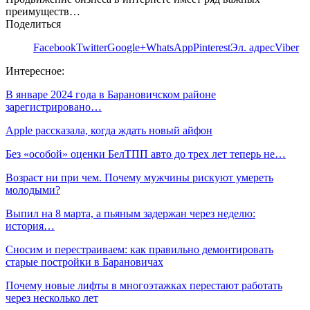
преимуществ…
Поделиться
Facebook
Twitter
Google+
WhatsApp
Pinterest
Эл. адрес
Viber
Интересное:
В январе 2024 года в Барановичском районе
зарегистрировано…
Apple рассказала, когда ждать новый айфон
Без «особой» оценки БелТПП авто до трех лет теперь не…
Возраст ни при чем. Почему мужчины рискуют умереть
молодыми?
Выпил на 8 марта, а пьяным задержан через неделю:
история…
Сносим и перестраиваем: как правильно демонтировать
старые постройки в Барановичах
Почему новые лифты в многоэтажках перестают работать
через несколько лет