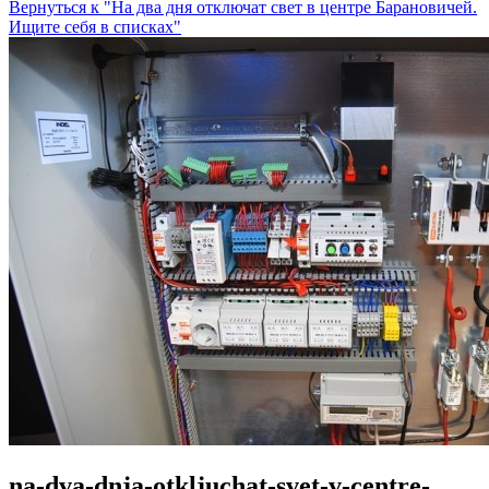
Вернуться к "На два дня отключат свет в центре Барановичей.
Ищите себя в списках"
na-dva-dnja-otkljuchat-svet-v-centre-