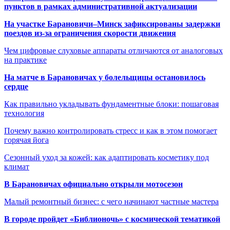
пунктов в рамках административной актуализации
На участке Барановичи–Минск зафиксированы задержки
поездов из-за ограничения скорости движения
Чем цифровые слуховые аппараты отличаются от аналоговых
на практике
На матче в Барановичах у болельщицы остановилось
сердце
Как правильно укладывать фундаментные блоки: пошаговая
технология
Почему важно контролировать стресс и как в этом помогает
горячая йога
Сезонный уход за кожей: как адаптировать косметику под
климат
В Барановичах официально открыли мотосезон
Малый ремонтный бизнес: с чего начинают частные мастера
В городе пройдет «Библионочь» с космической тематикой