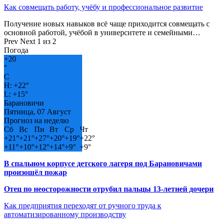
Как совмещать работу, учёбу и профессиональное развитие
Получение новых навыков всё чаще приходится совмещать с
основной работой, учёбой в университете и семейными…
Prev
Next
1 из 2
Погода
+
20
°
C
H:
+
22°
L:
+
15°
Барановичи
Пятница, 07 Август
Прогноз на неделю
Сб
Вс
Пн
Вт
Ср
Чт
+
21°
+
21°
+
27°
+
20°
+
19°
+
22°
+
11°
+
10°
+
12°
+
14°
+
9°
+
9°
В спальном корпусе детского лагеря под Барановичами
произошёл пожар
Отец по неосторожности отрубил пальцы 13-летней дочери
Как предприятия переходят от ручного труда к
автоматизированному производству