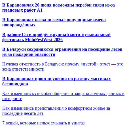
В Барановичах 26 июня возможны перебои связи из-за
плановых работ A1
В Барановичах назвали самые популярные имена
новорождённых
В районе Гати пройдёт крупный мото-музыкальный
фестиваль MotoFestWest 2026
В Беларуси сохраняются ограничения на посещение лесов
из-за пожарной опасности
Нулевая отчетность в Беларуси: почему «пустой» отчет — это
зона ответственности
В Барановичах прошли учения по разгону массовых
беспорядков
Как изменились способы общения и защиты личных данных в
интернете
Как изменились представления о комфортном жилье за
последние десять лет
7 вещей, которые нельзя смывать в унитаз