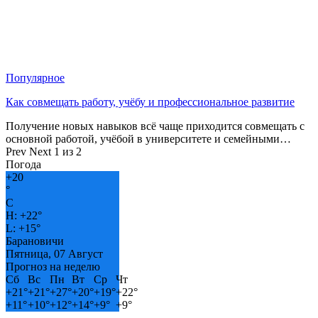
Популярное
Как совмещать работу, учёбу и профессиональное развитие
Получение новых навыков всё чаще приходится совмещать с
основной работой, учёбой в университете и семейными…
Prev
Next
1 из 2
Погода
+
20
°
C
H:
+
22°
L:
+
15°
Барановичи
Пятница, 07 Август
Прогноз на неделю
Сб
Вс
Пн
Вт
Ср
Чт
+
21°
+
21°
+
27°
+
20°
+
19°
+
22°
+
11°
+
10°
+
12°
+
14°
+
9°
+
9°