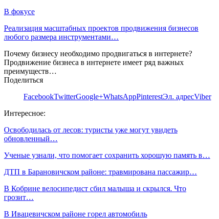
В фокусе
Реализация масштабных проектов продвижения бизнесов
любого размера инструментами…
Почему бизнесу необходимо продвигаться в интернете?
Продвижение бизнеса в интернете имеет ряд важных
преимуществ…
Поделиться
Facebook
Twitter
Google+
WhatsApp
Pinterest
Эл. адрес
Viber
Интересное:
Освободилась от лесов: туристы уже могут увидеть
обновленный…
Ученые узнали, что помогает сохранить хорошую память в…
ДТП в Барановичском районе: травмирована пассажир…
В Кобрине велосипедист сбил малыша и скрылся. Что
грозит…
В Ивацевичском районе горел автомобиль