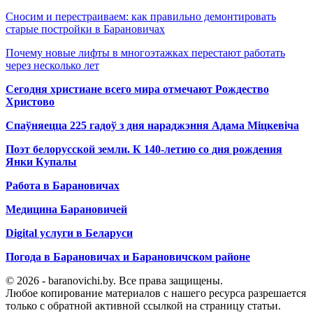
Сносим и перестраиваем: как правильно демонтировать
старые постройки в Барановичах
Почему новые лифты в многоэтажках перестают работать
через несколько лет
Сегодня христиане всего мира отмечают Рождество
Христово
Спаўняецца 225 гадоў з дня нараджэння Адама Міцкевіча
Поэт белорусской земли. К 140-летию со дня рождения
Янки Купалы
Работа в Барановичах
Медицина Барановичей
Digital услуги в Беларуси
Погода в Барановичах и Барановичском районе
© 2026 - baranovichi.by. Все права защищены.
Любое копирование материалов с нашего ресурса разрешается
только с обратной активной ссылкой на страницу статьи.