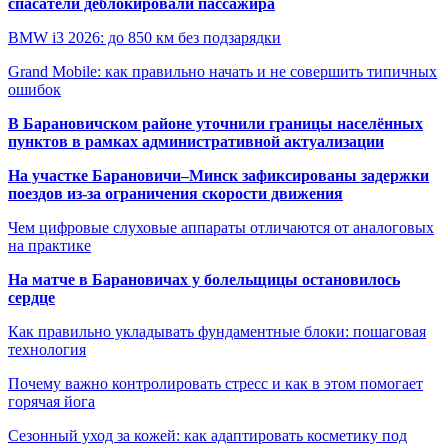
спасатели деблокировали пассажира
BMW i3 2026: до 850 км без подзарядки
Grand Mobile: как правильно начать и не совершить типичных
ошибок
В Барановичском районе уточнили границы населённых
пунктов в рамках административной актуализации
На участке Барановичи–Минск зафиксированы задержки
поездов из-за ограничения скорости движения
Чем цифровые слуховые аппараты отличаются от аналоговых
на практике
На матче в Барановичах у болельщицы остановилось
сердце
Как правильно укладывать фундаментные блоки: пошаговая
технология
Почему важно контролировать стресс и как в этом помогает
горячая йога
Сезонный уход за кожей: как адаптировать косметику под