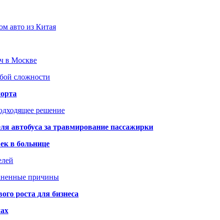
ом авто из Китая
юч в Москве
юбой сложности
порта
подходящее решение
ля автобуса за травмирование пассажирки
ек в больнице
елей
раненные причины
го роста для бизнеса
чах