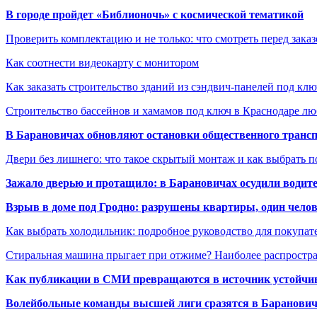
В городе пройдет «Библионочь» с космической тематикой
Проверить комплектацию и не только: что смотреть перед заказ
Как соотнести видеокарту с монитором
Как заказать строительство зданий из сэндвич-панелей под кл
Строительство бассейнов и хамамов под ключ в Краснодаре л
В Барановичах обновляют остановки общественного транс
Двери без лишнего: что такое скрытый монтаж и как выбрать 
Зажало дверью и протащило: в Барановичах осудили водите
Взрыв в доме под Гродно: разрушены квартиры, один челов
Как выбрать холодильник: подробное руководство для покупат
Стиральная машина прыгает при отжиме? Наиболее распрост
Как публикации в СМИ превращаются в источник устойчиво
Волейбольные команды высшей лиги сразятся в Баранови