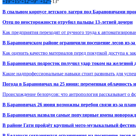
+
19°
+
15°
+
12°
+
9°
+
12°
+
13°
В спальном корпусе детского лагеря под Барановичами пр
Отец по неосторожности отрубил пальцы 13-летней дочери
Как предприятия переходят от ручного труда к автоматизиров
В Барановичском районе ограничили посещение лесов из-з
Как оценить качество материалов перед покупкой доступа к з
В Барановичах подросток получил удар током на железной 
Какие надпрофессиональные навыки стоит развивать для успе
Погода в Барановичах на 25 июня: переменная облачность 
Происхождение белорусов: что антропология рассказывает о 
В Барановичах 26 июня возможны перебои связи из-за план
В Барановичах назвали самые популярные имена новорож
В районе Гати пройдёт крупный мото-музыкальный фестива
В Беларуси сохраняются ограничения на посещение лесов и