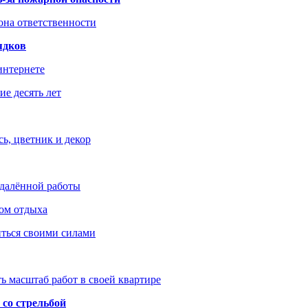
зона ответственности
ядков
интернете
е десять лет
ь, цветник и декор
удалённой работы
ом отдыха
иться своими силами
ь масштаб работ в своей квартире
со стрельбой