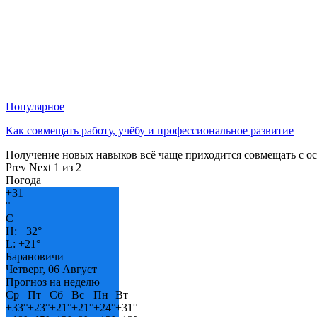
Популярное
Как совмещать работу, учёбу и профессиональное развитие
Получение новых навыков всё чаще приходится совмещать с о
Prev
Next
1 из 2
Погода
+
31
°
C
H:
+
32°
L:
+
21°
Барановичи
Четверг, 06 Август
Прогноз на неделю
Ср
Пт
Сб
Вс
Пн
Вт
+
33°
+
23°
+
21°
+
21°
+
24°
+
31°