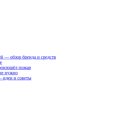
ей — обзор бренда и средств
е
произошёл пожар
 не нужно
— идеи и советы