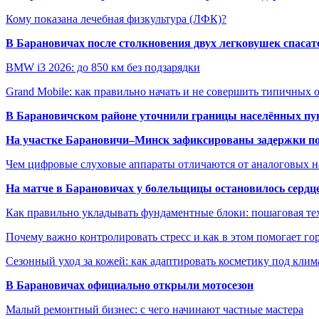
Кому показана лечебная физкультура (ЛФК)?
В Барановичах после столкновения двух легковушек спаса
BMW i3 2026: до 850 км без подзарядки
Grand Mobile: как правильно начать и не совершить типичных
В Барановичском районе уточнили границы населённых пу
На участке Барановичи–Минск зафиксированы задержки пое
Чем цифровые слуховые аппараты отличаются от аналоговых н
На матче в Барановичах у болельщицы остановилось сердц
Как правильно укладывать фундаментные блоки: пошаговая те
Почему важно контролировать стресс и как в этом помогает гор
Сезонный уход за кожей: как адаптировать косметику под клим
В Барановичах официально открыли мотосезон
Малый ремонтный бизнес: с чего начинают частные мастера