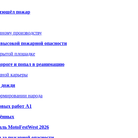
оизошёл пожар
анному производству
а высокой пожарной опасности
акрытой площадке
дороге и попал в реанимацию
шной карьеры
и дожди
формировании народа
овых работ A1
дённых
ль MotoFestWest 2026
з-за пожарной опасности