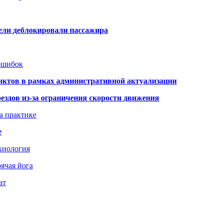
тели деблокировали пассажира
 ошибок
нктов в рамках административной актуализации
здов из-за ограничения скорости движения
а практике
е
хнология
ячая йога
ат