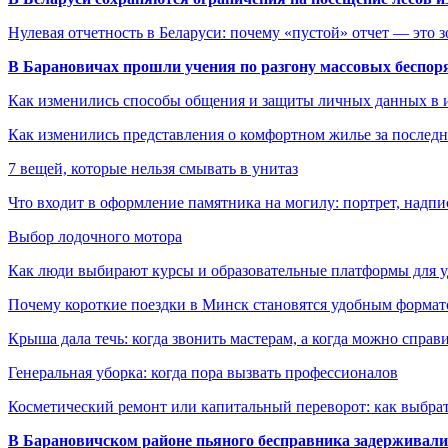
Нулевая отчетность в Беларуси: почему «пустой» отчет — это 
В Барановичах прошли учения по разгону массовых беспор
Как изменились способы общения и защиты личных данных в 
Как изменились представления о комфортном жилье за последни
7 вещей, которые нельзя смывать в унитаз
Что входит в оформление памятника на могилу: портрет, надпис
Выбор лодочного мотора
Как люди выбирают курсы и образовательные платформы для 
Почему короткие поездки в Минск становятся удобным формат
Крыша дала течь: когда звонить мастерам, а когда можно справ
Генеральная уборка: когда пора вызвать профессионалов
Косметический ремонт или капитальный переворот: как выбрат
В Барановичском районе пьяного бесправника задерживали 