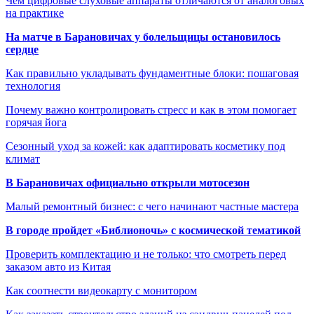
Чем цифровые слуховые аппараты отличаются от аналоговых
на практике
На матче в Барановичах у болельщицы остановилось
сердце
Как правильно укладывать фундаментные блоки: пошаговая
технология
Почему важно контролировать стресс и как в этом помогает
горячая йога
Сезонный уход за кожей: как адаптировать косметику под
климат
В Барановичах официально открыли мотосезон
Малый ремонтный бизнес: с чего начинают частные мастера
В городе пройдет «Библионочь» с космической тематикой
Проверить комплектацию и не только: что смотреть перед
заказом авто из Китая
Как соотнести видеокарту с монитором