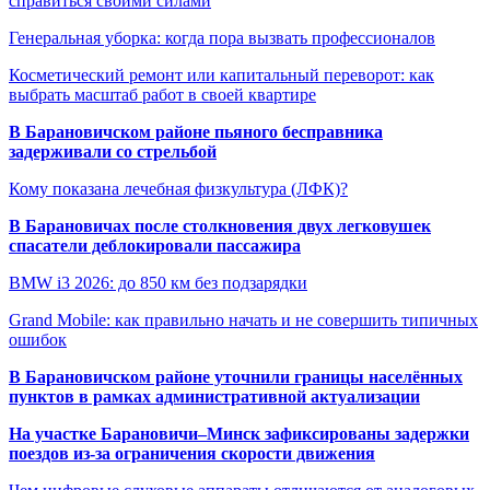
справиться своими силами
Генеральная уборка: когда пора вызвать профессионалов
Косметический ремонт или капитальный переворот: как
выбрать масштаб работ в своей квартире
В Барановичском районе пьяного бесправника
задерживали со стрельбой
Кому показана лечебная физкультура (ЛФК)?
В Барановичах после столкновения двух легковушек
спасатели деблокировали пассажира
BMW i3 2026: до 850 км без подзарядки
Grand Mobile: как правильно начать и не совершить типичных
ошибок
В Барановичском районе уточнили границы населённых
пунктов в рамках административной актуализации
На участке Барановичи–Минск зафиксированы задержки
поездов из-за ограничения скорости движения