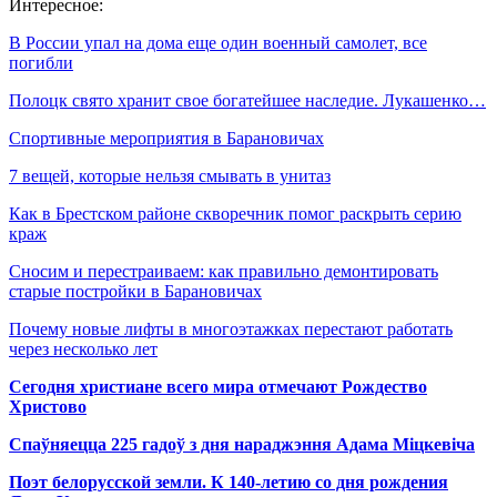
Интересное:
В России упал на дома еще один военный самолет, все
погибли
Полоцк свято хранит свое богатейшее наследие. Лукашенко…
Спортивные мероприятия в Барановичах
7 вещей, которые нельзя смывать в унитаз
Как в Брестском районе скворечник помог раскрыть серию
краж
Сносим и перестраиваем: как правильно демонтировать
старые постройки в Барановичах
Почему новые лифты в многоэтажках перестают работать
через несколько лет
Сегодня христиане всего мира отмечают Рождество
Христово
Спаўняецца 225 гадоў з дня нараджэння Адама Міцкевіча
Поэт белорусской земли. К 140-летию со дня рождения