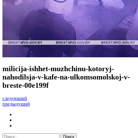
milicija-ishhet-muzhchinu-kotoryj-
nahodilsja-v-kafe-na-ulkomsomolskoj-v-
breste-00e199f
следующий
предыдущий