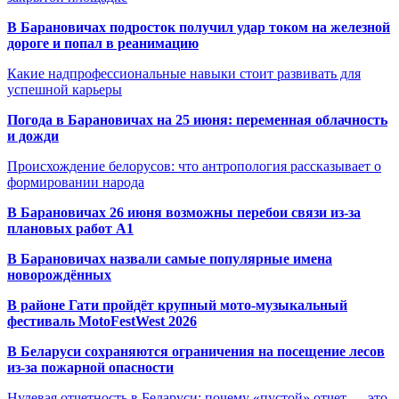
В Барановичах подросток получил удар током на железной
дороге и попал в реанимацию
Какие надпрофессиональные навыки стоит развивать для
успешной карьеры
Погода в Барановичах на 25 июня: переменная облачность
и дожди
Происхождение белорусов: что антропология рассказывает о
формировании народа
В Барановичах 26 июня возможны перебои связи из-за
плановых работ A1
В Барановичах назвали самые популярные имена
новорождённых
В районе Гати пройдёт крупный мото-музыкальный
фестиваль MotoFestWest 2026
В Беларуси сохраняются ограничения на посещение лесов
из-за пожарной опасности
Нулевая отчетность в Беларуси: почему «пустой» отчет — это