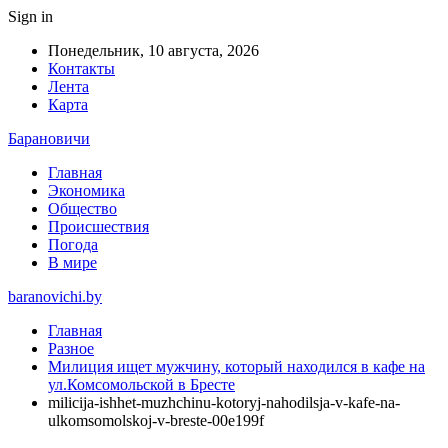
Sign in
Понедельник, 10 августа, 2026
Контакты
Лента
Карта
Барановичи
Главная
Экономика
Общество
Происшествия
Погода
В мире
baranovichi.by
Главная
Разное
Милиция ищет мужчину, который находился в кафе на
ул.Комсомольской в Бресте
milicija-ishhet-muzhchinu-kotoryj-nahodilsja-v-kafe-na-
ulkomsomolskoj-v-breste-00e199f