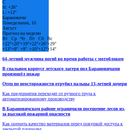
C
H:
+
26°
L:
+
12°
Барановичи
Понедельник, 10
Август
Прогноз на неделю
Вт
Ср
Чт
Пт
Сб
Вс
+
22°
+
20°
+
19°
+
22°
+
26°
+
29°
+
13°
+
9°
+
9°
+
10°
+
12°
+
14°
64-летний мужчина погиб во время работы с мотоблоком
В спальном корпусе детского лагеря под Барановичами
произошёл пожар
Отец по неосторожности отрубил пальцы 13-летней дочери
Как предприятия переходят от ручного труда к
автоматизированному производству
В Барановичском районе ограничили посещение лесов из-
за высокой пожарной опасности
Как оценить качество материалов перед покупкой доступа к
закрытой площадке