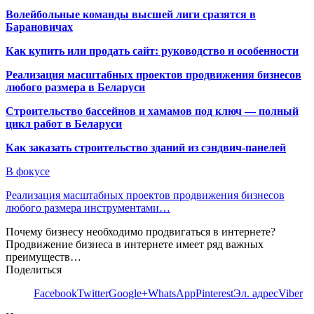
Волейбольные команды высшей лиги сразятся в
Барановичах
Как купить или продать сайт: руководство и особенности
Реализация масштабных проектов продвижения бизнесов
любого размера в Беларуси
Строительство бассейнов и хамамов под ключ — полный
цикл работ в Беларуси
Как заказать строительство зданий из сэндвич-панелей
В фокусе
Реализация масштабных проектов продвижения бизнесов
любого размера инструментами…
Почему бизнесу необходимо продвигаться в интернете?
Продвижение бизнеса в интернете имеет ряд важных
преимуществ…
Поделиться
Facebook
Twitter
Google+
WhatsApp
Pinterest
Эл. адрес
Viber