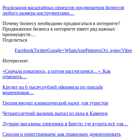
Реализация масштабных проектов продвижения бизнесов
любого размера инструментами…
Почему бизнесу необходимо продвигаться в интернете?
Продвижение бизнеса в интернете имеет ряд важных
преимуществ…
Поделиться
Facebook
Twitter
Google+
WhatsApp
Pinterest
Эл. адрес
Viber
Интересное:
«Сначала покатаюсь, а потом рассчитаемся…». Как
отменить…
Кредит на 6 тысяч рублей оформила по просьбе
мошенников…
Греция вводит климатический налог для туристов
Четырехлетний мальчик выпал из окна в Каменце
Лучшие магазины электрики в Бресте: где купить всё для…
Сносим и перестраиваем: как правильно демонтировать