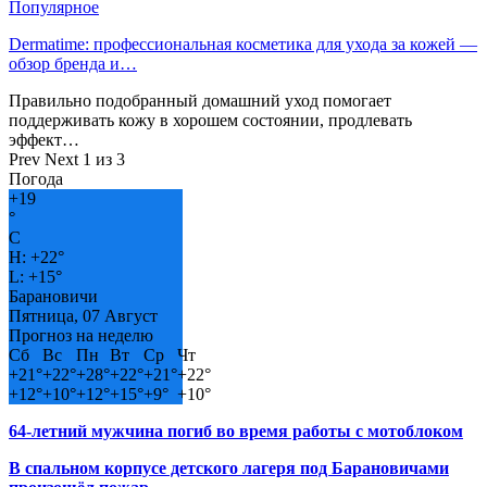
Популярное
Dermatime: профессиональная косметика для ухода за кожей —
обзор бренда и…
Правильно подобранный домашний уход помогает
поддерживать кожу в хорошем состоянии, продлевать
эффект…
Prev
Next
1 из 3
Погода
+
19
°
C
H:
+
22°
L:
+
15°
Барановичи
Пятница, 07 Август
Прогноз на неделю
Сб
Вс
Пн
Вт
Ср
Чт
+
21°
+
22°
+
28°
+
22°
+
21°
+
22°
+
12°
+
10°
+
12°
+
15°
+
9°
+
10°
64-летний мужчина погиб во время работы с мотоблоком
В спальном корпусе детского лагеря под Барановичами