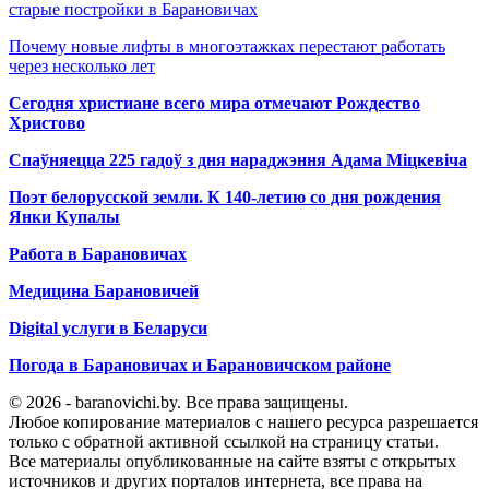
старые постройки в Барановичах
Почему новые лифты в многоэтажках перестают работать
через несколько лет
Сегодня христиане всего мира отмечают Рождество
Христово
Спаўняецца 225 гадоў з дня нараджэння Адама Міцкевіча
Поэт белорусской земли. К 140-летию со дня рождения
Янки Купалы
Работа в Барановичах
Медицина Барановичей
Digital услуги в Беларуси
Погода в Барановичах и Барановичском районе
© 2026 - baranovichi.by. Все права защищены.
Любое копирование материалов с нашего ресурса разрешается
только с обратной активной ссылкой на страницу статьи.
Все материалы опубликованные на сайте взяты с открытых
источников и других порталов интернета, все права на