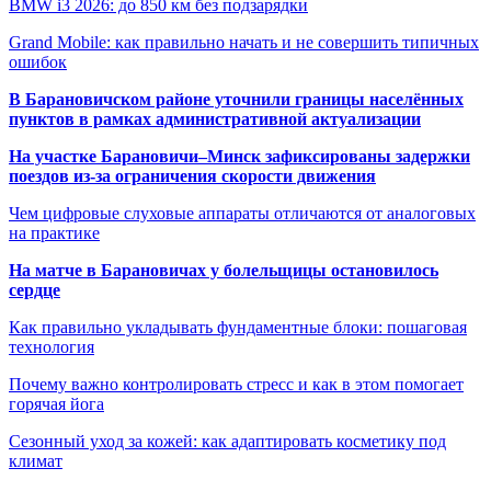
BMW i3 2026: до 850 км без подзарядки
Grand Mobile: как правильно начать и не совершить типичных
ошибок
В Барановичском районе уточнили границы населённых
пунктов в рамках административной актуализации
На участке Барановичи–Минск зафиксированы задержки
поездов из-за ограничения скорости движения
Чем цифровые слуховые аппараты отличаются от аналоговых
на практике
На матче в Барановичах у болельщицы остановилось
сердце
Как правильно укладывать фундаментные блоки: пошаговая
технология
Почему важно контролировать стресс и как в этом помогает
горячая йога
Сезонный уход за кожей: как адаптировать косметику под
климат