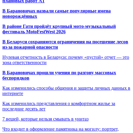
плановых работ A1
В Барановичах назвали самые популярные имена
новорождённых
В районе Гати пройдёт крупный мото-музыкальный
фестиваль MotoFestWest 2026
В Беларуси сохраняются ограничения на посещение лесов
из-за пожарной опасности
Нулевая отчетность в Беларуси: почему «пустой» отчет — это
зона ответственности
В Барановичах прошли учения по разгону массовых
беспорядков
Как изменились способы общения и защиты личных данных в
интернете
Как изменились представления о комфортном жилье за
последние десять лет
7 вещей, которые нельзя смывать в унитаз
Что входит в оформление памятника на могилу: портрет,