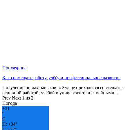
Популярное
Как совмещать работу, учёбу и профессиональное развитие
Получение новых навыков всё чаще приходится совмещать с
основной работой, учёбой в университете и семейными…
Prev
Next
1 из 2
Погода
+
31
°
C
H:
+
34°
L:
+
22°