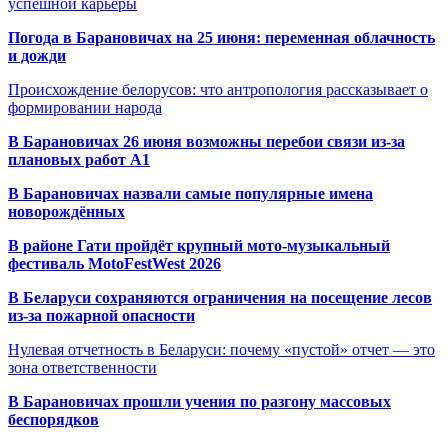
успешной карьеры
Погода в Барановичах на 25 июня: переменная облачность
и дожди
Происхождение белорусов: что антропология рассказывает о
формировании народа
В Барановичах 26 июня возможны перебои связи из-за
плановых работ A1
В Барановичах назвали самые популярные имена
новорождённых
В районе Гати пройдёт крупный мото-музыкальный
фестиваль MotoFestWest 2026
В Беларуси сохраняются ограничения на посещение лесов
из-за пожарной опасности
Нулевая отчетность в Беларуси: почему «пустой» отчет — это
зона ответственности
В Барановичах прошли учения по разгону массовых
беспорядков