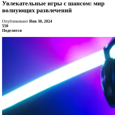
Увлекательные игры с шансом: мир
волнующих развлечений
Опубликовано
Янв 30, 2024
550
Поделится