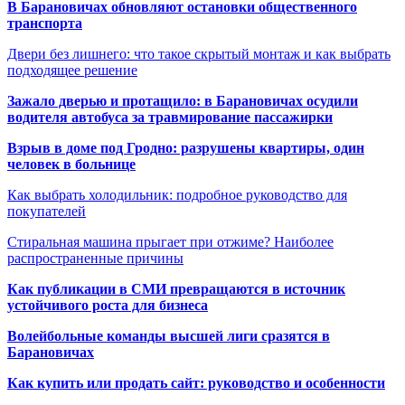
В Барановичах обновляют остановки общественного
транспорта
Двери без лишнего: что такое скрытый монтаж и как выбрать
подходящее решение
Зажало дверью и протащило: в Барановичах осудили
водителя автобуса за травмирование пассажирки
Взрыв в доме под Гродно: разрушены квартиры, один
человек в больнице
Как выбрать холодильник: подробное руководство для
покупателей
Стиральная машина прыгает при отжиме? Наиболее
распространенные причины
Как публикации в СМИ превращаются в источник
устойчивого роста для бизнеса
Волейбольные команды высшей лиги сразятся в
Барановичах
Как купить или продать сайт: руководство и особенности