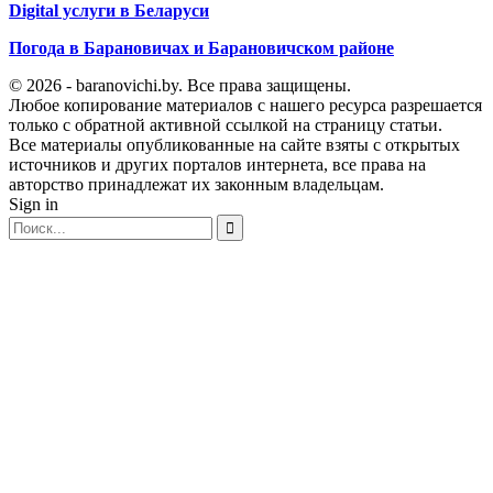
Digital услуги в Беларуси
Погода в Барановичах и Барановичском районе
© 2026 - baranovichi.by. Все права защищены.
Любое копирование материалов с нашего ресурса разрешается
только с обратной активной ссылкой на страницу статьи.
Все материалы опубликованные на сайте взяты с открытых
источников и других порталов интернета, все права на
авторство принадлежат их законным владельцам.
Sign in