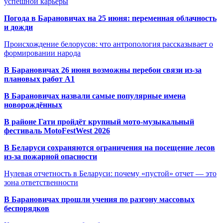
успешной карьеры
Погода в Барановичах на 25 июня: переменная облачность
и дожди
Происхождение белорусов: что антропология рассказывает о
формировании народа
В Барановичах 26 июня возможны перебои связи из-за
плановых работ A1
В Барановичах назвали самые популярные имена
новорождённых
В районе Гати пройдёт крупный мото-музыкальный
фестиваль MotoFestWest 2026
В Беларуси сохраняются ограничения на посещение лесов
из-за пожарной опасности
Нулевая отчетность в Беларуси: почему «пустой» отчет — это
зона ответственности
В Барановичах прошли учения по разгону массовых
беспорядков