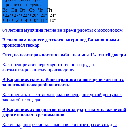
Прогноз на неделю
Вс
Пн
Вт
Ср
Чт
Пт
+
22°
+
27°
+
22°
+
20°
+
20°
+
24°
+
10°
+
12°
+
14°
+
10°
+
11°
+
10°
64-летний мужчина погиб во время работы с мотоблоком
В спальном корпусе детского лагеря под Барановичами
произошёл пожар
Отец по неосторожности отрубил пальцы 13-летней дочери
Как предприятия переходят от ручного труда к
автоматизированному производству
В Барановичском районе ограничили посещение лесов из-
за высокой пожарной опасности
Как оценить качество материалов перед покупкой доступа к
закрытой площадке
В Барановичах подросток получил удар током на железной
дороге и попал в реанимацию
Какие надпрофессиональные навыки стоит развивать для