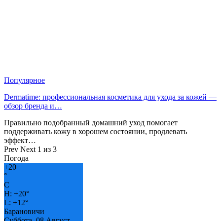
Популярное
Dermatime: профессиональная косметика для ухода за кожей —
обзор бренда и…
Правильно подобранный домашний уход помогает
поддерживать кожу в хорошем состоянии, продлевать
эффект…
Prev
Next
1 из 3
Погода
+
20
°
C
H:
+
20°
L:
+
12°
Барановичи
Суббота, 08 Август