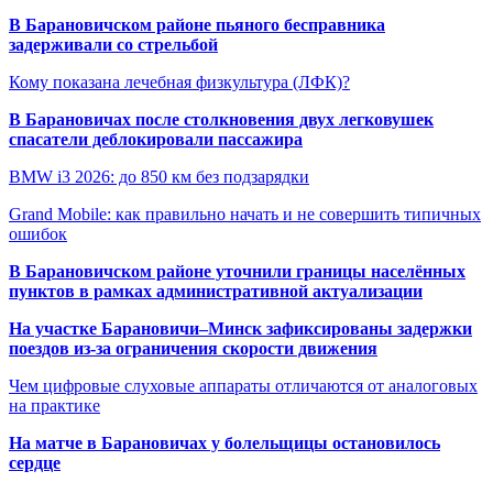
В Барановичском районе пьяного бесправника
задерживали со стрельбой
Кому показана лечебная физкультура (ЛФК)?
В Барановичах после столкновения двух легковушек
спасатели деблокировали пассажира
BMW i3 2026: до 850 км без подзарядки
Grand Mobile: как правильно начать и не совершить типичных
ошибок
В Барановичском районе уточнили границы населённых
пунктов в рамках административной актуализации
На участке Барановичи–Минск зафиксированы задержки
поездов из-за ограничения скорости движения
Чем цифровые слуховые аппараты отличаются от аналоговых
на практике
На матче в Барановичах у болельщицы остановилось
сердце