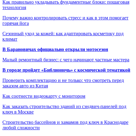
Как правильно укладывать фундаментные блоки: пошаговая
технология
Почему важно контролировать стресс и как в этом помогает
горячая йога
Сезонный уход за кожей: как адаптировать косметику под
климат
В Барановичах официально открыли мотосезон
Малый ремонтный бизнес: с чего начинают частные мастера
В городе пройдет «Библионочь» с космической тематикой
Проверить комплектацию и не только: что смотреть перед
заказом авто из Китая
Как соотнести видеокарту с монитором
Как заказать строительство зданий из сэндвич-панелей под
ключ в Москве
Строительство бассейнов и хамамов под ключ в Краснодаре
любой сложности