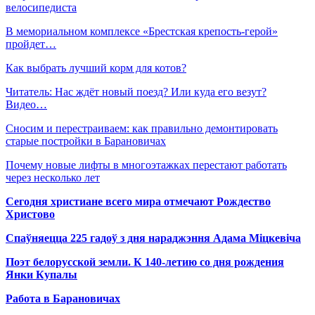
велосипедиста
В мемориальном комплексе «Брестская крепость-герой»
пройдет…
Как выбрать лучший корм для котов?
Читатель: Нас ждёт новый поезд? Или куда его везут?
Видео…
Сносим и перестраиваем: как правильно демонтировать
старые постройки в Барановичах
Почему новые лифты в многоэтажках перестают работать
через несколько лет
Сегодня христиане всего мира отмечают Рождество
Христово
Спаўняецца 225 гадоў з дня нараджэння Адама Міцкевіча
Поэт белорусской земли. К 140-летию со дня рождения
Янки Купалы
Работа в Барановичах