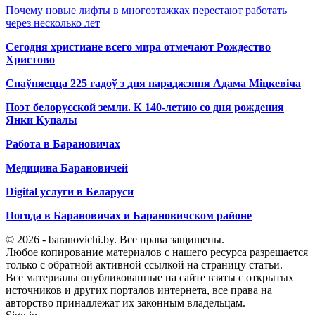
Почему новые лифты в многоэтажках перестают работать
через несколько лет
Сегодня христиане всего мира отмечают Рождество
Христово
Спаўняецца 225 гадоў з дня нараджэння Адама Міцкевіча
Поэт белорусской земли. К 140-летию со дня рождения
Янки Купалы
Работа в Барановичах
Медицина Барановичей
Digital услуги в Беларуси
Погода в Барановичах и Барановичском районе
© 2026 - baranovichi.by. Все права защищены.
Любое копирование материалов с нашего ресурса разрешается
только с обратной активной ссылкой на страницу статьи.
Все материалы опубликованные на сайте взяты с открытых
источников и других порталов интернета, все права на
авторство принадлежат их законным владельцам.