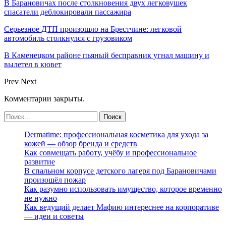
В Барановичах после столкновения двух легковушек
спасатели деблокировали пассажира
Серьезное ДТП произошло на Брестчине: легковой
автомобиль столкнулся с грузовиком
В Каменецком районе пьяный бесправник угнал машину и
вылетел в кювет
Prev
Next
Комментарии закрыты.
Dermatime: профессиональная косметика для ухода за
кожей — обзор бренда и средств
Как совмещать работу, учёбу и профессиональное
развитие
В спальном корпусе детского лагеря под Барановичами
произошёл пожар
Как разумно использовать имущество, которое временно
не нужно
Как ведущий делает Мафию интереснее на корпоративе
— идеи и советы