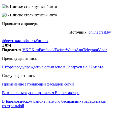
Проводится проверка.
Источник:
onlinebrest.by
#брестская_область
#пинск
1 074
Поделится
VK
OK.ru
Facebook
Twitter
WhatsApp
Telegram
Viber
Предыдущая запись
Штормпредупреждение объявлено в Беларуси на 27 марта
Следующая запись
Применение затеняющей фасадной сетки
Вам также могут понравиться
Еще от автора
В Барановичском районе пьяного бесправника задерживали
со стрельбой