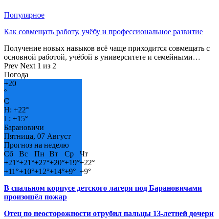
Популярное
Как совмещать работу, учёбу и профессиональное развитие
Получение новых навыков всё чаще приходится совмещать с
основной работой, учёбой в университете и семейными…
Prev
Next
1 из 2
Погода
+
20
°
C
H:
+
22°
L:
+
15°
Барановичи
Пятница, 07 Август
Прогноз на неделю
Сб
Вс
Пн
Вт
Ср
Чт
+
21°
+
21°
+
27°
+
20°
+
19°
+
22°
+
11°
+
10°
+
12°
+
14°
+
9°
+
9°
В спальном корпусе детского лагеря под Барановичами
произошёл пожар
Отец по неосторожности отрубил пальцы 13-летней дочери