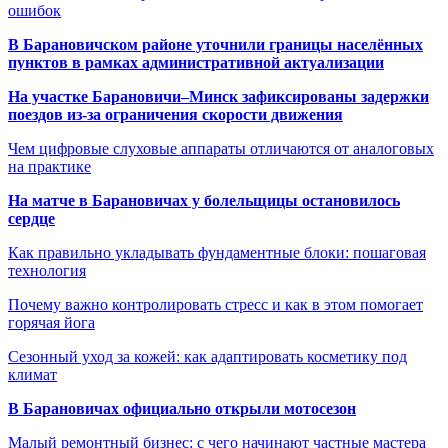
ошибок
В Барановичском районе уточнили границы населённых
пунктов в рамках административной актуализации
На участке Барановичи–Минск зафиксированы задержки
поездов из-за ограничения скорости движения
Чем цифровые слуховые аппараты отличаются от аналоговых
на практике
На матче в Барановичах у болельщицы остановилось
сердце
Как правильно укладывать фундаментные блоки: пошаговая
технология
Почему важно контролировать стресс и как в этом помогает
горячая йога
Сезонный уход за кожей: как адаптировать косметику под
климат
В Барановичах официально открыли мотосезон
Малый ремонтный бизнес: с чего начинают частные мастера