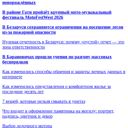
новорождённых
В районе Гати пройдёт крупный мото-музыкальный
фестиваль MotoFestWest 2026
В Беларуси сохраняются ограничения на посещение лесов
из-за пожарной опасности
Нулевая отчетность в Беларуси: почему «пустой» отчет — это
зона ответственности
В Барановичах прошли учения по разгону массовых
беспорядков
Как изменились способы общения и защиты личных данных в
интернете
Как изменились представления о комфортном жилье за
последние десять лет
7 вещей, которые нельзя смывать в унитаз
Что входит в оформление памятника на могилу: портрет,
надпись, цветник и декор
Выбор лодочного мотора