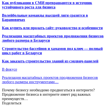
Как публикации в СМИ превращаются в источник
устойчивого роста для бизнеса
Волейбольные команды высшей лиги сразятся в
Барановичах
Как купить или продать сайт: руководство и особенности
Реализация масштабных проектов продвижения бизнесов
любого размера в Беларуси
Строительство бассейнов и хамамов под ключ — полный
цикл работ в Беларуси
Как заказать строительство зданий из сэндвич-панелей
В фокусе
Реализация масштабных проектов продвижения бизнесов
любого размера инструментами…
Почему бизнесу необходимо продвигаться в интернете?
Продвижение бизнеса в интернете имеет ряд важных
преимуществ…
Поделиться