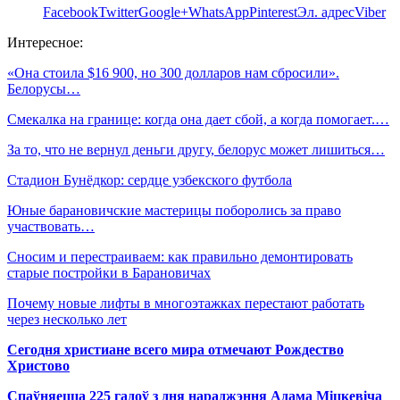
Facebook
Twitter
Google+
WhatsApp
Pinterest
Эл. адрес
Viber
Интересное:
«Она стоила $16 900, но 300 долларов нам сбросили».
Белорусы…
Смекалка на границе: когда она дает сбой, а когда помогает.…
За то, что не вернул деньги другу, белорус может лишиться…
Стадион Бунёдкор: сердце узбекского футбола
Юные барановичские мастерицы поборолись за право
участвовать…
Сносим и перестраиваем: как правильно демонтировать
старые постройки в Барановичах
Почему новые лифты в многоэтажках перестают работать
через несколько лет
Сегодня христиане всего мира отмечают Рождество
Христово
Спаўняецца 225 гадоў з дня нараджэння Адама Міцкевіча