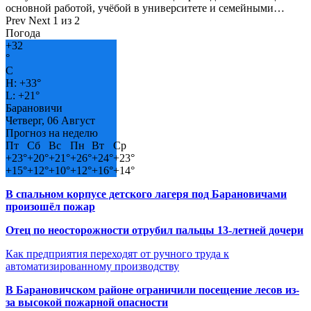
основной работой, учёбой в университете и семейными…
Prev
Next
1 из 2
Погода
+
32
°
C
H:
+
33°
L:
+
21°
Барановичи
Четверг, 06 Август
Прогноз на неделю
Пт
Сб
Вс
Пн
Вт
Ср
+
23°
+
20°
+
21°
+
26°
+
24°
+
23°
+
15°
+
12°
+
10°
+
12°
+
16°
+
14°
В спальном корпусе детского лагеря под Барановичами
произошёл пожар
Отец по неосторожности отрубил пальцы 13-летней дочери
Как предприятия переходят от ручного труда к
автоматизированному производству
В Барановичском районе ограничили посещение лесов из-
за высокой пожарной опасности