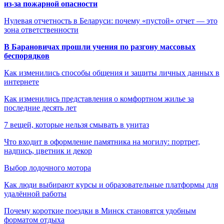
из-за пожарной опасности
Нулевая отчетность в Беларуси: почему «пустой» отчет — это
зона ответственности
В Барановичах прошли учения по разгону массовых
беспорядков
Как изменились способы общения и защиты личных данных в
интернете
Как изменились представления о комфортном жилье за
последние десять лет
7 вещей, которые нельзя смывать в унитаз
Что входит в оформление памятника на могилу: портрет,
надпись, цветник и декор
Выбор лодочного мотора
Как люди выбирают курсы и образовательные платформы для
удалённой работы
Почему короткие поездки в Минск становятся удобным
форматом отдыха