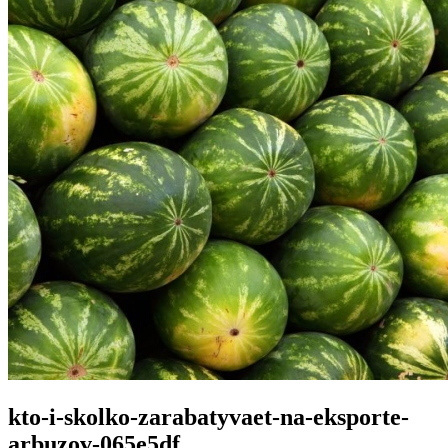
kto-i-skolko-zarabatyvaet-na-eksporte-
arbuzov-065e5df