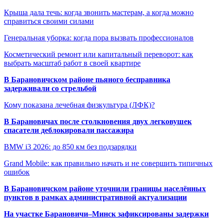
Крыша дала течь: когда звонить мастерам, а когда можно
справиться своими силами
Генеральная уборка: когда пора вызвать профессионалов
Косметический ремонт или капитальный переворот: как
выбрать масштаб работ в своей квартире
В Барановичском районе пьяного бесправника
задерживали со стрельбой
Кому показана лечебная физкультура (ЛФК)?
В Барановичах после столкновения двух легковушек
спасатели деблокировали пассажира
BMW i3 2026: до 850 км без подзарядки
Grand Mobile: как правильно начать и не совершить типичных
ошибок
В Барановичском районе уточнили границы населённых
пунктов в рамках административной актуализации
На участке Барановичи–Минск зафиксированы задержки