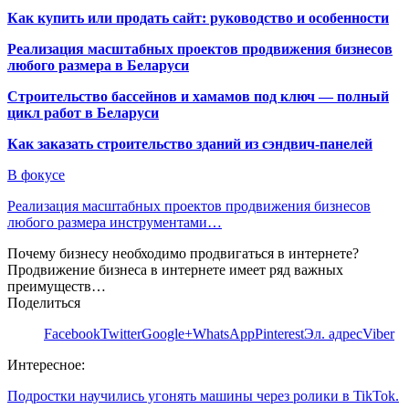
Как купить или продать сайт: руководство и особенности
Реализация масштабных проектов продвижения бизнесов
любого размера в Беларуси
Строительство бассейнов и хамамов под ключ — полный
цикл работ в Беларуси
Как заказать строительство зданий из сэндвич-панелей
В фокусе
Реализация масштабных проектов продвижения бизнесов
любого размера инструментами…
Почему бизнесу необходимо продвигаться в интернете?
Продвижение бизнеса в интернете имеет ряд важных
преимуществ…
Поделиться
Facebook
Twitter
Google+
WhatsApp
Pinterest
Эл. адрес
Viber
Интересное:
Подростки научились угонять машины через ролики в TikTok.