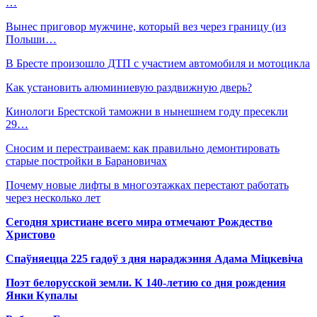
…
Вынес приговор мужчине, который вез через границу (из
Польши…
В Бресте произошло ДТП с участием автомобиля и мотоцикла
Как установить алюминиевую раздвижную дверь?
Кинологи Брестской таможни в нынешнем году пресекли
29…
Сносим и перестраиваем: как правильно демонтировать
старые постройки в Барановичах
Почему новые лифты в многоэтажках перестают работать
через несколько лет
Сегодня христиане всего мира отмечают Рождество
Христово
Спаўняецца 225 гадоў з дня нараджэння Адама Міцкевіча
Поэт белорусской земли. К 140-летию со дня рождения
Янки Купалы