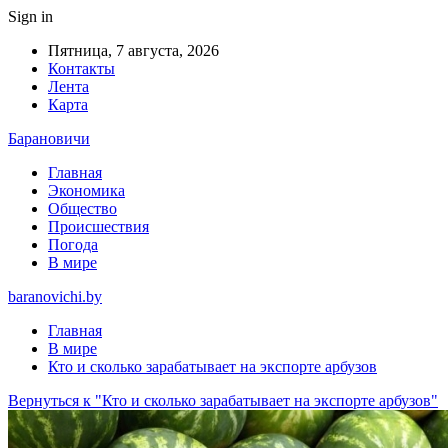
Sign in
Пятница, 7 августа, 2026
Контакты
Лента
Карта
Барановичи
Главная
Экономика
Общество
Происшествия
Погода
В мире
baranovichi.by
Главная
В мире
Кто и сколько зарабатывает на экспорте арбузов
Вернуться к "Кто и сколько зарабатывает на экспорте арбузов"