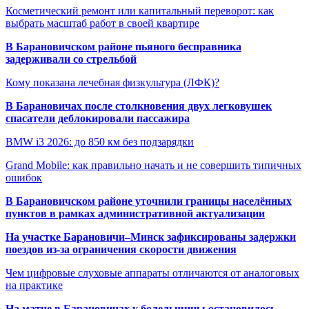
Косметический ремонт или капитальный переворот: как
выбрать масштаб работ в своей квартире
В Барановичском районе пьяного бесправника
задерживали со стрельбой
Кому показана лечебная физкультура (ЛФК)?
В Барановичах после столкновения двух легковушек
спасатели деблокировали пассажира
BMW i3 2026: до 850 км без подзарядки
Grand Mobile: как правильно начать и не совершить типичных
ошибок
В Барановичском районе уточнили границы населённых
пунктов в рамках административной актуализации
На участке Барановичи–Минск зафиксированы задержки
поездов из-за ограничения скорости движения
Чем цифровые слуховые аппараты отличаются от аналоговых
на практике
На матче в Барановичах у болельщицы остановилось