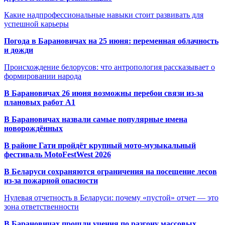
Какие надпрофессиональные навыки стоит развивать для
успешной карьеры
Погода в Барановичах на 25 июня: переменная облачность
и дожди
Происхождение белорусов: что антропология рассказывает о
формировании народа
В Барановичах 26 июня возможны перебои связи из-за
плановых работ A1
В Барановичах назвали самые популярные имена
новорождённых
В районе Гати пройдёт крупный мото-музыкальный
фестиваль MotoFestWest 2026
В Беларуси сохраняются ограничения на посещение лесов
из-за пожарной опасности
Нулевая отчетность в Беларуси: почему «пустой» отчет — это
зона ответственности
В Барановичах прошли учения по разгону массовых