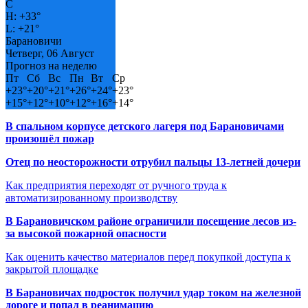
C
H:
+
33°
L:
+
21°
Барановичи
Четверг, 06 Август
Прогноз на неделю
Пт
Сб
Вс
Пн
Вт
Ср
+
23°
+
20°
+
21°
+
26°
+
24°
+
23°
+
15°
+
12°
+
10°
+
12°
+
16°
+
14°
В спальном корпусе детского лагеря под Барановичами
произошёл пожар
Отец по неосторожности отрубил пальцы 13-летней дочери
Как предприятия переходят от ручного труда к
автоматизированному производству
В Барановичском районе ограничили посещение лесов из-
за высокой пожарной опасности
Как оценить качество материалов перед покупкой доступа к
закрытой площадке
В Барановичах подросток получил удар током на железной
дороге и попал в реанимацию