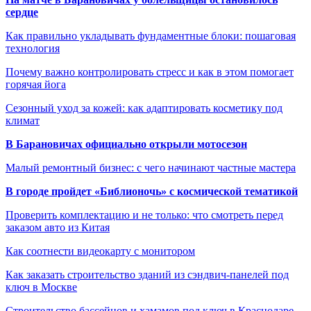
сердце
Как правильно укладывать фундаментные блоки: пошаговая
технология
Почему важно контролировать стресс и как в этом помогает
горячая йога
Сезонный уход за кожей: как адаптировать косметику под
климат
В Барановичах официально открыли мотосезон
Малый ремонтный бизнес: с чего начинают частные мастера
В городе пройдет «Библионочь» с космической тематикой
Проверить комплектацию и не только: что смотреть перед
заказом авто из Китая
Как соотнести видеокарту с монитором
Как заказать строительство зданий из сэндвич-панелей под
ключ в Москве
Строительство бассейнов и хамамов под ключ в Краснодаре