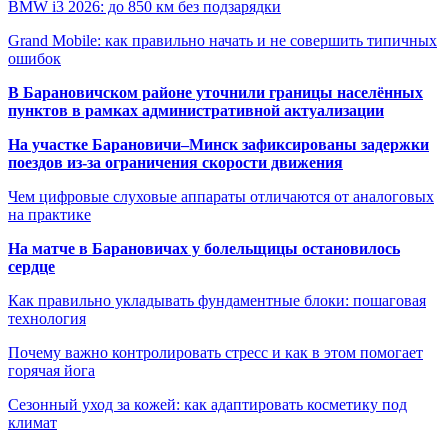
BMW i3 2026: до 850 км без подзарядки
Grand Mobile: как правильно начать и не совершить типичных
ошибок
В Барановичском районе уточнили границы населённых
пунктов в рамках административной актуализации
На участке Барановичи–Минск зафиксированы задержки
поездов из-за ограничения скорости движения
Чем цифровые слуховые аппараты отличаются от аналоговых
на практике
На матче в Барановичах у болельщицы остановилось
сердце
Как правильно укладывать фундаментные блоки: пошаговая
технология
Почему важно контролировать стресс и как в этом помогает
горячая йога
Сезонный уход за кожей: как адаптировать косметику под
климат