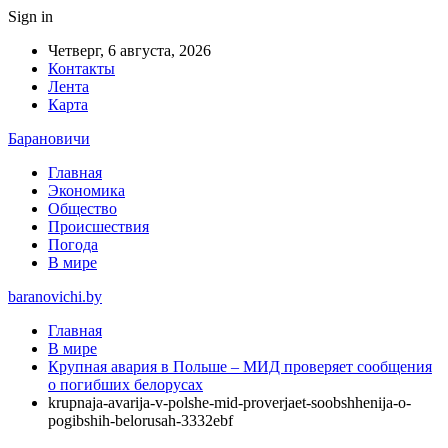
Sign in
Четверг, 6 августа, 2026
Контакты
Лента
Карта
Барановичи
Главная
Экономика
Общество
Происшествия
Погода
В мире
baranovichi.by
Главная
В мире
Крупная авария в Польше – МИД проверяет сообщения
о погибших белорусах
krupnaja-avarija-v-polshe-mid-proverjaet-soobshhenija-o-
pogibshih-belorusah-3332ebf