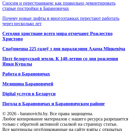
Сносим и перестраиваем: как правильно демонтировать
старые постройки в Барановичах
Почему новые лифты в многоэтажках перестают работать
через несколько лет
Сегодня христиане всего мира отмечают Рождество
Христово
Спаўняецца 225 гадоў з дня нараджэння Адама Міцкевіча
Поэт белорусской земли. К 140-летию со дня рождения
Янки Купалы
Работа в Барановичах
Медицина Барановичей
Digital услуги в Беларуси
Погода в Барановичах и Барановичском районе
© 2026 - baranovichi.by. Все права защищены.
Любое копирование материалов с нашего ресурса разрешается
только с обратной активной ссылкой на страницу статьи.
Все материалы опубликованные на сайте взяты с открытых