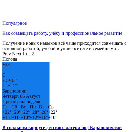
Популярное
Как совмещать работу, учёбу и профессиональное развитие
Получение новых навыков всё чаще приходится совмещать с
основной работой, учёбой в университете и семейными…
Prev
Next
1 из 2
Погода
+
33
°
C
H:
+
33°
L:
+
21°
Барановичи
Четверг, 06 Август
Прогноз на неделю
Пт
Сб
Вс
Пн
Вт
Ср
+
22°
+
20°
+
22°
+
28°
+
26°
+
22°
+
15°
+
11°
+
10°
+
12°
+
16°
+
10°
В спальном корпусе детского лагеря под Барановичами