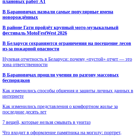
плановых работ A1
В Барановичах назвали самые популярные имена
новорождённых
В районе Гати пройдёт крупный мото-музыкальный
фестиваль MotoFestWest 2026
В Беларуси сохраняются ограничения на посещение лесов
из-за пожарной опасности
Нулевая отчетность в Беларуси: почему «пустой» отчет — это
зона ответственности
В Барановичах прошли учения по разгону массовых
беспорядков
Как изменились способы общения и защиты личных данных в
интернете
Как изменились представления о комфортном жилье за
последние десять лет
7 вещей, которые нельзя смывать в унитаз
Что входит в оформление памятника на могилу: портрет,