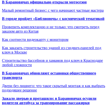
В Барановичах официально открыли мотосезон
Малый ремонтный бизнес: с чего начинают частные мастера
В городе пройдет «Библионочь» с космической тематикой
Проверить комплектацию и не только: что смотреть перед
заказом авто из Китая
Как соотнести видеокарту с монитором
Как заказать строительство зданий из сэндвич-панелей под
ключ в Москве
Строительство бассейнов и хамамов под ключ в Краснодаре
любой сложности
В Барановичах обновляют остановки общественного
транспорта
Двери без лишнего: что такое скрытый монтаж и как выбрать
подходящее решение
Зажало дверью и протащило: в Барановичах осудили
водителя автобуса за травмирование пассажирки