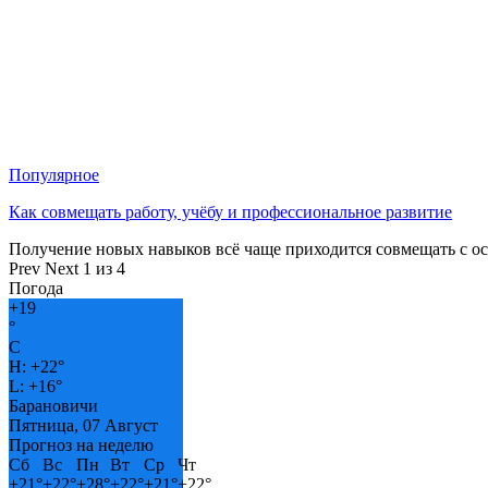
Популярное
Как совмещать работу, учёбу и профессиональное развитие
Получение новых навыков всё чаще приходится совмещать с о
Prev
Next
1 из 4
Погода
+
19
°
C
H:
+
22°
L:
+
16°
Барановичи
Пятница, 07 Август
Прогноз на неделю
Сб
Вс
Пн
Вт
Ср
Чт
+
21°
+
22°
+
28°
+
22°
+
21°
+
22°