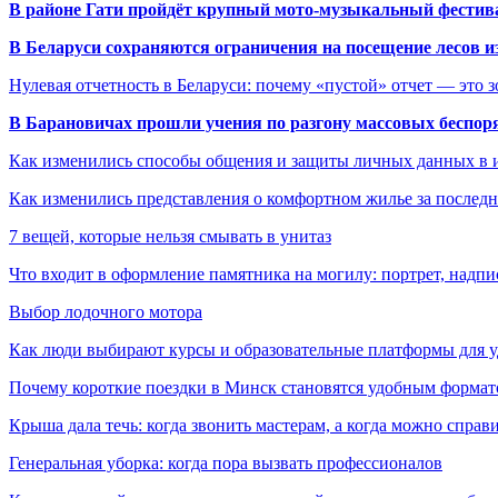
В районе Гати пройдёт крупный мото-музыкальный фестива
В Беларуси сохраняются ограничения на посещение лесов и
Нулевая отчетность в Беларуси: почему «пустой» отчет — это 
В Барановичах прошли учения по разгону массовых беспор
Как изменились способы общения и защиты личных данных в 
Как изменились представления о комфортном жилье за последни
7 вещей, которые нельзя смывать в унитаз
Что входит в оформление памятника на могилу: портрет, надпис
Выбор лодочного мотора
Как люди выбирают курсы и образовательные платформы для 
Почему короткие поездки в Минск становятся удобным формат
Крыша дала течь: когда звонить мастерам, а когда можно справ
Генеральная уборка: когда пора вызвать профессионалов