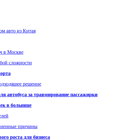
ом авто из Китая
юч в Москве
юбой сложности
порта
подходящее решение
ля автобуса за травмирование пассажирки
ек в больнице
елей
раненные причины
го роста для бизнеса