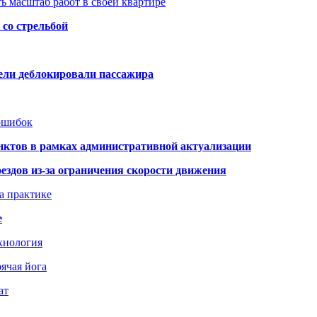
ь масштаб работ в своей квартире
со стрельбой
тели деблокировали пассажира
 ошибок
нктов в рамках административной актуализации
здов из-за ограничения скорости движения
а практике
е
хнология
ячая йога
ат