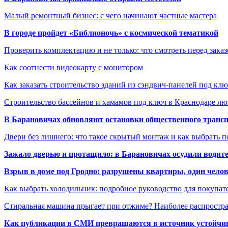
Малый ремонтный бизнес: с чего начинают частные мастера
В городе пройдет «Библионочь» с космической тематикой
Проверить комплектацию и не только: что смотреть перед заказ
Как соотнести видеокарту с монитором
Как заказать строительство зданий из сэндвич-панелей под кл
Строительство бассейнов и хамамов под ключ в Краснодаре л
В Барановичах обновляют остановки общественного транс
Двери без лишнего: что такое скрытый монтаж и как выбрать 
Зажало дверью и протащило: в Барановичах осудили водите
Взрыв в доме под Гродно: разрушены квартиры, один челов
Как выбрать холодильник: подробное руководство для покупат
Стиральная машина прыгает при отжиме? Наиболее распрост
Как публикации в СМИ превращаются в источник устойчиво