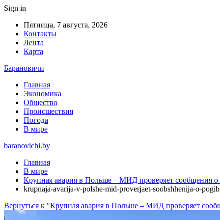
Sign in
Пятница, 7 августа, 2026
Контакты
Лента
Карта
Барановичи
Главная
Экономика
Общество
Происшествия
Погода
В мире
baranovichi.by
Главная
В мире
Крупная авария в Польше – МИД проверяет сообщения о
krupnaja-avarija-v-polshe-mid-proverjaet-soobshhenija-o-pogi
Вернуться к "Крупная авария в Польше – МИД проверяет сооб