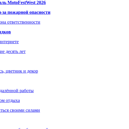
ль MotoFestWest 2026
з-за пожарной опасности
зона ответственности
ядков
интернете
е десять лет
ь, цветник и декор
удалённой работы
ом отдыха
иться своими силами