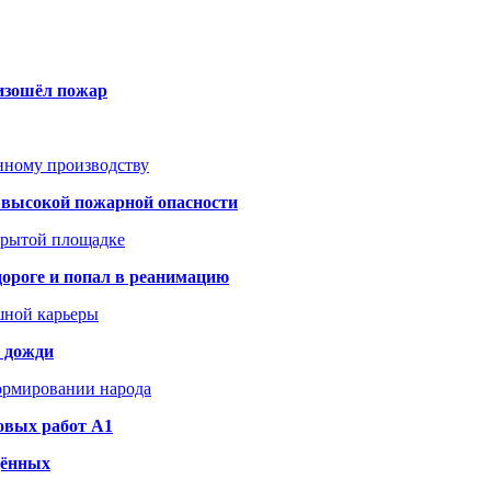
оизошёл пожар
анному производству
а высокой пожарной опасности
акрытой площадке
дороге и попал в реанимацию
шной карьеры
и дожди
формировании народа
овых работ A1
дённых