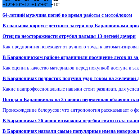
+
12°
+
10°
+
12°
+
15°
+
9°
+
10°
64-летний мужчина погиб во время работы с мотоблоком
В спальном корпусе детского лагеря под Барановичами пр
Отец по неосторожности отрубил пальцы 13-летней дочери
Как предприятия переходят от ручного труда к автоматизиров
В Барановичском районе ограничили посещение лесов из-з
Как оценить качество материалов перед покупкой доступа к з
В Барановичах подросток получил удар током на железной 
Какие надпрофессиональные навыки стоит развивать для успе
Погода в Барановичах на 25 июня: переменная облачность 
Происхождение белорусов: что антропология рассказывает о 
В Барановичах 26 июня возможны перебои связи из-за план
В Барановичах назвали самые популярные имена новорож