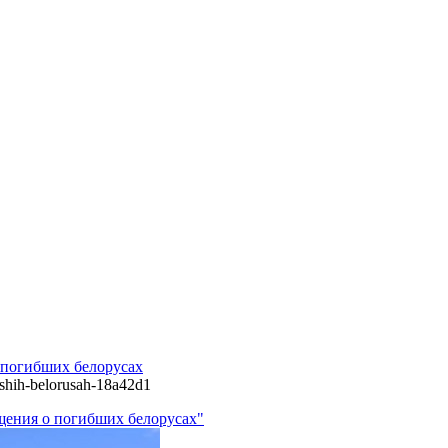
 погибших белорусах
bshih-belorusah-18a42d1
щения о погибших белорусах"