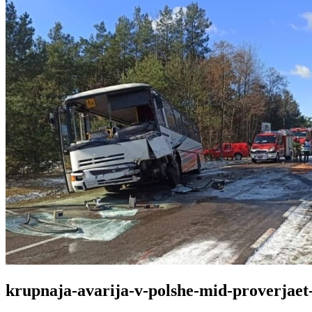
krupnaja-avarija-v-polshe-mid-proverjaet