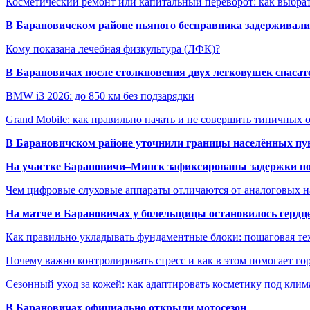
Косметический ремонт или капитальный переворот: как выбрат
В Барановичском районе пьяного бесправника задерживали 
Кому показана лечебная физкультура (ЛФК)?
В Барановичах после столкновения двух легковушек спаса
BMW i3 2026: до 850 км без подзарядки
Grand Mobile: как правильно начать и не совершить типичных
В Барановичском районе уточнили границы населённых пу
На участке Барановичи–Минск зафиксированы задержки пое
Чем цифровые слуховые аппараты отличаются от аналоговых н
На матче в Барановичах у болельщицы остановилось сердц
Как правильно укладывать фундаментные блоки: пошаговая те
Почему важно контролировать стресс и как в этом помогает гор
Сезонный уход за кожей: как адаптировать косметику под клим
В Барановичах официально открыли мотосезон