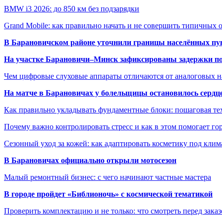
BMW i3 2026: до 850 км без подзарядки
Grand Mobile: как правильно начать и не совершить типичных
В Барановичском районе уточнили границы населённых пу
На участке Барановичи–Минск зафиксированы задержки пое
Чем цифровые слуховые аппараты отличаются от аналоговых н
На матче в Барановичах у болельщицы остановилось сердц
Как правильно укладывать фундаментные блоки: пошаговая те
Почему важно контролировать стресс и как в этом помогает гор
Сезонный уход за кожей: как адаптировать косметику под клим
В Барановичах официально открыли мотосезон
Малый ремонтный бизнес: с чего начинают частные мастера
В городе пройдет «Библионочь» с космической тематикой
Проверить комплектацию и не только: что смотреть перед заказ