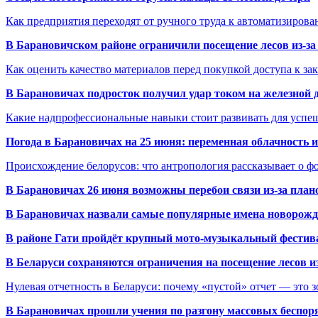
Как предприятия переходят от ручного труда к автоматизиров
В Барановичском районе ограничили посещение лесов из-з
Как оценить качество материалов перед покупкой доступа к з
В Барановичах подросток получил удар током на железной 
Какие надпрофессиональные навыки стоит развивать для успе
Погода в Барановичах на 25 июня: переменная облачность 
Происхождение белорусов: что антропология рассказывает о 
В Барановичах 26 июня возможны перебои связи из-за план
В Барановичах назвали самые популярные имена новорож
В районе Гати пройдёт крупный мото-музыкальный фестива
В Беларуси сохраняются ограничения на посещение лесов и
Нулевая отчетность в Беларуси: почему «пустой» отчет — это 
В Барановичах прошли учения по разгону массовых беспор