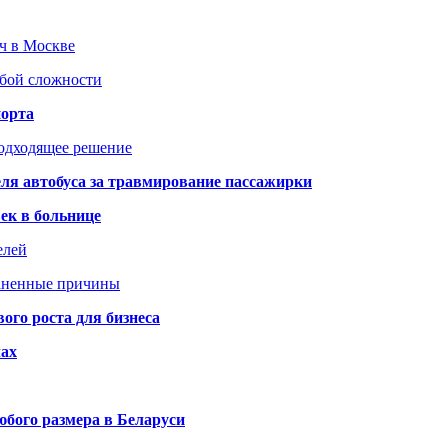
юч в Москве
юбой сложности
порта
подходящее решение
ля автобуса за травмирование пассажирки
ек в больнице
елей
раненные причины
го роста для бизнеса
чах
бого размера в Беларуси