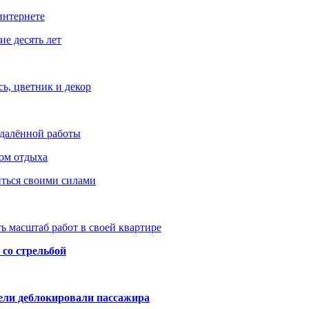
интернете
е десять лет
ь, цветник и декор
удалённой работы
ом отдыха
иться своими силами
ь масштаб работ в своей квартире
со стрельбой
тели деблокировали пассажира