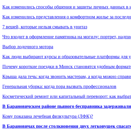
Как изменились способы общения и защиты личных данных в 
Как изменились представления о комфортном жилье за последни
7 вещей, которые нельзя смывать в унитаз
Что входит в оформление памятника на могилу: портрет, надпис
Выбор лодочного мотора
Как люди выбирают курсы и образовательные платформы для 
Почему короткие поездки в Минск становятся удобным формат
Крыша дала течь: когда звонить мастерам, а когда можно справ
Генеральная уборка: когда пора вызвать профессионалов
Косметический ремонт или капитальный переворот: как выбрат
В Барановичском районе пьяного бесправника задерживали 
Кому показана лечебная физкультура (ЛФК)?
В Барановичах после столкновения двух легковушек спаса