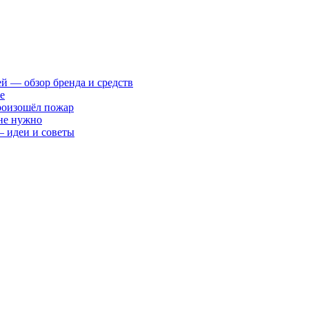
ей — обзор бренда и средств
е
произошёл пожар
 не нужно
— идеи и советы