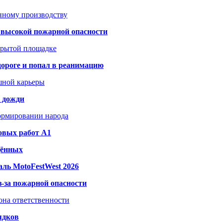
анному производству
а высокой пожарной опасности
акрытой площадке
дороге и попал в реанимацию
шной карьеры
и дожди
формировании народа
овых работ A1
дённых
ль MotoFestWest 2026
з-за пожарной опасности
зона ответственности
ядков