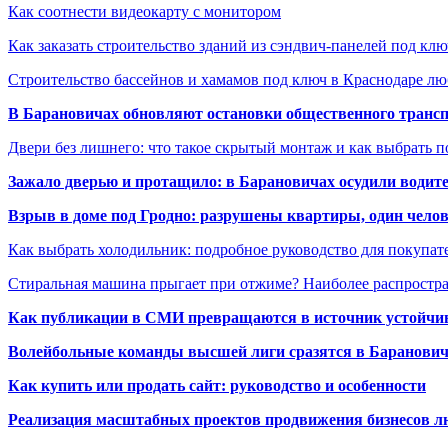
Как соотнести видеокарту с монитором
Как заказать строительство зданий из сэндвич-панелей под кл
Строительство бассейнов и хамамов под ключ в Краснодаре л
В Барановичах обновляют остановки общественного транс
Двери без лишнего: что такое скрытый монтаж и как выбрать 
Зажало дверью и протащило: в Барановичах осудили водите
Взрыв в доме под Гродно: разрушены квартиры, один челов
Как выбрать холодильник: подробное руководство для покупат
Стиральная машина прыгает при отжиме? Наиболее распрост
Как публикации в СМИ превращаются в источник устойчиво
Волейбольные команды высшей лиги сразятся в Баранови
Как купить или продать сайт: руководство и особенности
Реализация масштабных проектов продвижения бизнесов лю