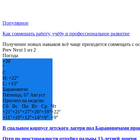
Популярное
Как совмещать работу, учёбу и профессиональное развитие
Получение новых навыков всё чаще приходится совмещать с о
Prev
Next
1 из 2
Погода
+
20
°
C
H:
+
22°
L:
+
15°
Барановичи
Пятница, 07 Август
Прогноз на неделю
Сб
Вс
Пн
Вт
Ср
Чт
+
21°
+
21°
+
27°
+
20°
+
19°
+
22°
+
11°
+
10°
+
12°
+
14°
+
9°
+
9°
В спальном корпусе детского лагеря под Барановичами пр
Отец по неосторожности отрубил пальцы 13-летней дочери