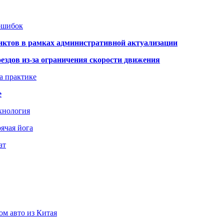
 ошибок
нктов в рамках административной актуализации
здов из-за ограничения скорости движения
а практике
е
хнология
ячая йога
ат
ом авто из Китая