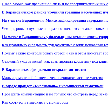
Grand Mobile: как правильно начать и не совершить типичных
В Барановичском районе уточнили границы населённых пу
На участке Барановичи–Минск зафиксированы задержки пое
Чем цифровые слуховые аппараты отличаются от аналоговых н
На матче в Барановичах у болельщицы остановилось сердц
Как правильно укладывать фундаментные блоки: пошаговая те
Почему важно контролировать стресс и как в этом помогает гор
Сезонный уход за кожей: как адаптировать косметику под клим
В Барановичах официально открыли мотосезон
Малый ремонтный бизнес: с чего начинают частные мастера
В городе пройдет «Библионочь» с космической тематикой
Проверить комплектацию и не только: что смотреть перед заказ
Как соотнести видеокарту с монитором