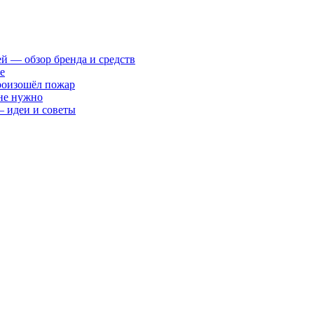
ей — обзор бренда и средств
е
произошёл пожар
 не нужно
— идеи и советы