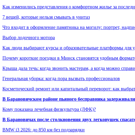
Как изменились представления о комфортном жилье за последни
7 вещей, которые нельзя смывать в унитаз
Что входит в оформление памятника на могилу: портрет, надпис
Выбор лодочного мотора
Как люди выбирают курсы и образовательные платформы для 
Почему короткие поездки в Минск становятся удобным формат
Крыша дала течь: когда звонить мастерам, а когда можно справ
Генеральная уборка: когда пора вызвать профессионалов
Косметический ремонт или капитальный переворот: как выбрат
В Барановичском районе пьяного бесправника задерживали 
Кому показана лечебная физкультура (ЛФК)?
В Барановичах после столкновения двух легковушек спаса
BMW i3 2026: до 850 км без подзарядки