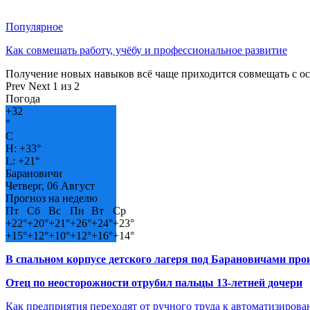
Популярное
Как совмещать работу, учёбу и профессиональное развитие
Получение новых навыков всё чаще приходится совмещать с о
Prev
Next
1 из 2
Погода
+
32
°
C
H:
+
33°
L:
+
21°
Барановичи
Четверг, 06 Август
Прогноз на неделю
Пт
Сб
Вс
Пн
Вт
Ср
+
22°
+
20°
+
21°
+
26°
+
24°
+
23°
+
15°
+
12°
+
10°
+
12°
+
16°
+
14°
В спальном корпусе детского лагеря под Барановичами пр
Отец по неосторожности отрубил пальцы 13-летней дочери
Как предприятия переходят от ручного труда к автоматизиров