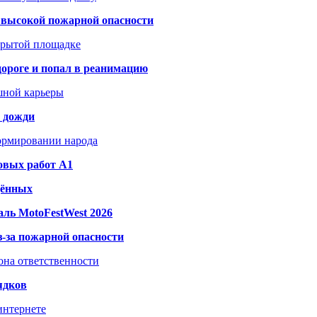
а высокой пожарной опасности
акрытой площадке
дороге и попал в реанимацию
шной карьеры
и дожди
формировании народа
овых работ A1
дённых
ль MotoFestWest 2026
з-за пожарной опасности
зона ответственности
ядков
интернете