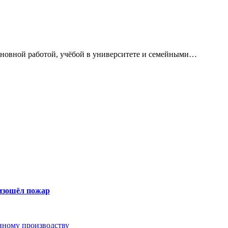
сновной работой, учёбой в университете и семейными…
оизошёл пожар
анному производству