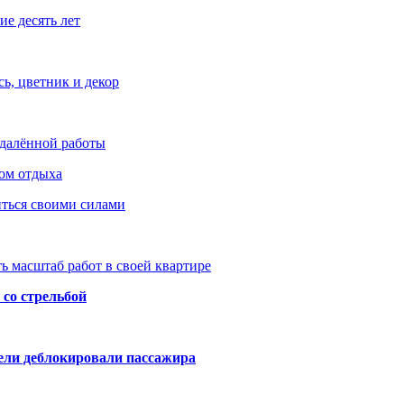
е десять лет
ь, цветник и декор
удалённой работы
ом отдыха
иться своими силами
ь масштаб работ в своей квартире
со стрельбой
тели деблокировали пассажира