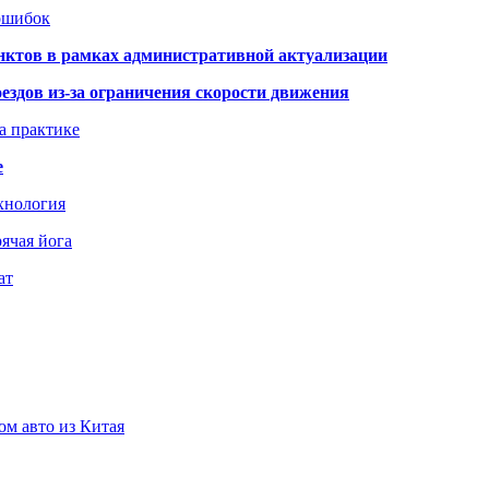
 ошибок
нктов в рамках административной актуализации
здов из-за ограничения скорости движения
а практике
е
хнология
ячая йога
ат
ом авто из Китая