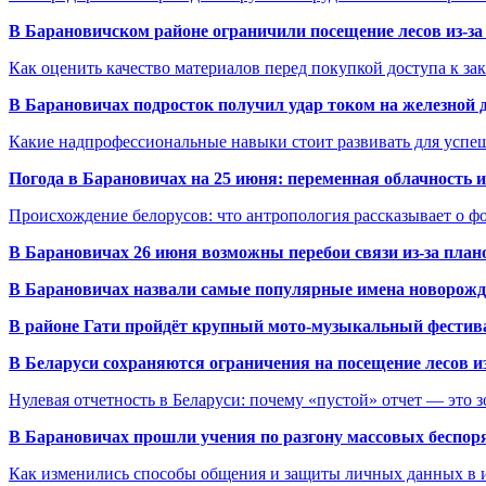
В Барановичском районе ограничили посещение лесов из-з
Как оценить качество материалов перед покупкой доступа к з
В Барановичах подросток получил удар током на железной 
Какие надпрофессиональные навыки стоит развивать для успе
Погода в Барановичах на 25 июня: переменная облачность 
Происхождение белорусов: что антропология рассказывает о 
В Барановичах 26 июня возможны перебои связи из-за план
В Барановичах назвали самые популярные имена новорож
В районе Гати пройдёт крупный мото-музыкальный фестива
В Беларуси сохраняются ограничения на посещение лесов и
Нулевая отчетность в Беларуси: почему «пустой» отчет — это 
В Барановичах прошли учения по разгону массовых беспор
Как изменились способы общения и защиты личных данных в 