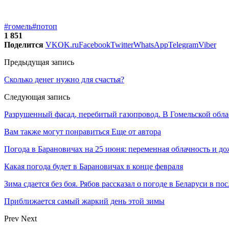
#гомель
#потоп
1 851
Поделится
VK
OK.ru
Facebook
Twitter
WhatsApp
Telegram
Viber
Предыдущая запись
Сколько денег нужно для счастья?
Следующая запись
Разрушенный фасад, перебитый газопровод. В Гомельской обла
Вам также могут понравиться
Еще от автора
Погода в Барановичах на 25 июня: переменная облачность и д
Какая погода будет в Барановичах в конце февраля
Зима сдается без боя. Рябов рассказал о погоде в Беларуси в п
Приближается самый жаркий день этой зимы
Prev
Next