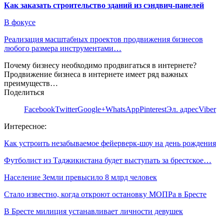
Как заказать строительство зданий из сэндвич-панелей
В фокусе
Реализация масштабных проектов продвижения бизнесов
любого размера инструментами…
Почему бизнесу необходимо продвигаться в интернете?
Продвижение бизнеса в интернете имеет ряд важных
преимуществ…
Поделиться
Facebook
Twitter
Google+
WhatsApp
Pinterest
Эл. адрес
Viber
Интересное:
Как устроить незабываемое фейерверк-шоу на день рождения
Футболист из Таджикистана будет выступать за брестское…
Население Земли превысило 8 млрд человек
Стало известно, когда откроют остановку МОПРа в Бресте
В Бресте милиция устанавливает личности девушек