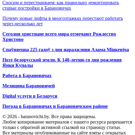
Сносим и перестраиваем: как правильно демонтировать
старые постройки в Барановичах
Почему новые лифты в многоэтажках перестают работать
через несколько лет
Сегодня христиане всего мира отмечают Рождество
Христово
Спаўняецца 225 гадоў з дня нараджэння Адама Міцкевіча
Поэт белорусской земли. К 140-летию со дня рождения
Янки Купалы
Работа в Барановичах
Медицина Барановичей
Digital услуги в Беларуси
Погода в Барановичах и Барановичском районе
© 2026 - baranovichi.by. Все права защищены.
Любое копирование материалов с нашего ресурса разрешается
только с обратной активной ссылкой на страницу статьи.
Все материалы опубликованные на сайте взяты с открытых