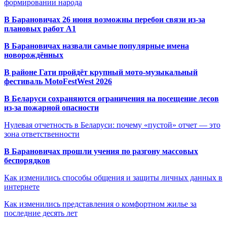
формировании народа
В Барановичах 26 июня возможны перебои связи из-за
плановых работ A1
В Барановичах назвали самые популярные имена
новорождённых
В районе Гати пройдёт крупный мото-музыкальный
фестиваль MotoFestWest 2026
В Беларуси сохраняются ограничения на посещение лесов
из-за пожарной опасности
Нулевая отчетность в Беларуси: почему «пустой» отчет — это
зона ответственности
В Барановичах прошли учения по разгону массовых
беспорядков
Как изменились способы общения и защиты личных данных в
интернете
Как изменились представления о комфортном жилье за
последние десять лет