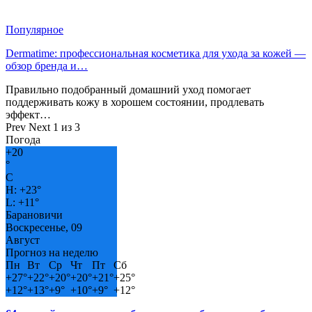
Популярное
Dermatime: профессиональная косметика для ухода за кожей —
обзор бренда и…
Правильно подобранный домашний уход помогает
поддерживать кожу в хорошем состоянии, продлевать
эффект…
Prev
Next
1 из 3
Погода
+
20
°
C
H:
+
23°
L:
+
11°
Барановичи
Воскресенье, 09
Август
Прогноз на неделю
Пн
Вт
Ср
Чт
Пт
Сб
+
27°
+
22°
+
20°
+
20°
+
21°
+
25°
+
12°
+
13°
+
9°
+
10°
+
9°
+
12°