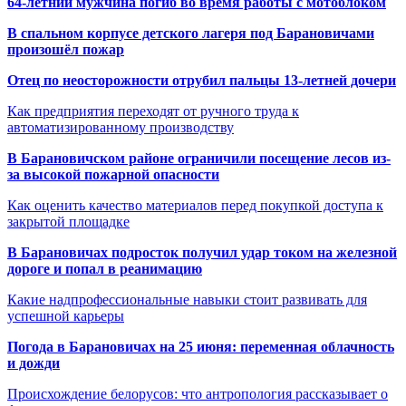
64-летний мужчина погиб во время работы с мотоблоком
В спальном корпусе детского лагеря под Барановичами
произошёл пожар
Отец по неосторожности отрубил пальцы 13-летней дочери
Как предприятия переходят от ручного труда к
автоматизированному производству
В Барановичском районе ограничили посещение лесов из-
за высокой пожарной опасности
Как оценить качество материалов перед покупкой доступа к
закрытой площадке
В Барановичах подросток получил удар током на железной
дороге и попал в реанимацию
Какие надпрофессиональные навыки стоит развивать для
успешной карьеры
Погода в Барановичах на 25 июня: переменная облачность
и дожди
Происхождение белорусов: что антропология рассказывает о