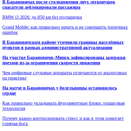
В Барановичах после столкновения двух легковушек
спасатели деблокировали пассажира
BMW i3 2026: до 850 км без подзарядки
Grand Mobile: как правильно начать и не совершить типичных
ошибок
В Барановичском районе уточнили границы населённых
пунктов в рамках административной актуализации
На участке Барановичи–Минск зафиксированы задержки
поездов из-за ограничения скорости движения
Чем цифровые слуховые аппараты отличаются от аналоговых
на практике
На матче в Барановичах у болельщицы остановилось
сердце
Как правильно укладывать фундаментные блоки: пошаговая
технология
Почему важно контролировать стресс и как в этом помогает
горячая йога