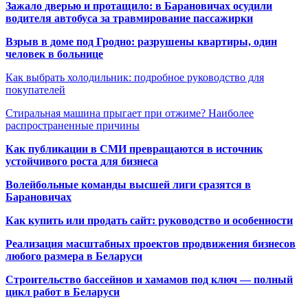
Зажало дверью и протащило: в Барановичах осудили
водителя автобуса за травмирование пассажирки
Взрыв в доме под Гродно: разрушены квартиры, один
человек в больнице
Как выбрать холодильник: подробное руководство для
покупателей
Стиральная машина прыгает при отжиме? Наиболее
распространенные причины
Как публикации в СМИ превращаются в источник
устойчивого роста для бизнеса
Волейбольные команды высшей лиги сразятся в
Барановичах
Как купить или продать сайт: руководство и особенности
Реализация масштабных проектов продвижения бизнесов
любого размера в Беларуси
Строительство бассейнов и хамамов под ключ — полный
цикл работ в Беларуси