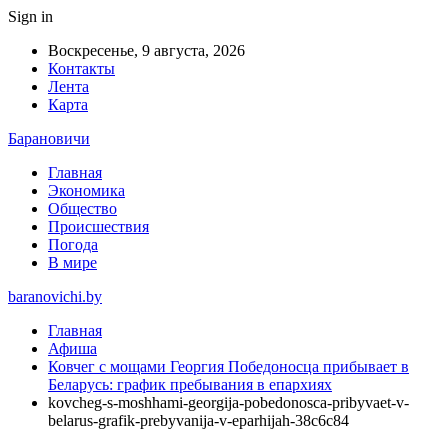
Sign in
Воскресенье, 9 августа, 2026
Контакты
Лента
Карта
Барановичи
Главная
Экономика
Общество
Происшествия
Погода
В мире
baranovichi.by
Главная
Афиша
Ковчег с мощами Георгия Победоносца прибывает в
Беларусь: график пребывания в епархиях
kovcheg-s-moshhami-georgija-pobedonosca-pribyvaet-v-
belarus-grafik-prebyvanija-v-eparhijah-38c6c84