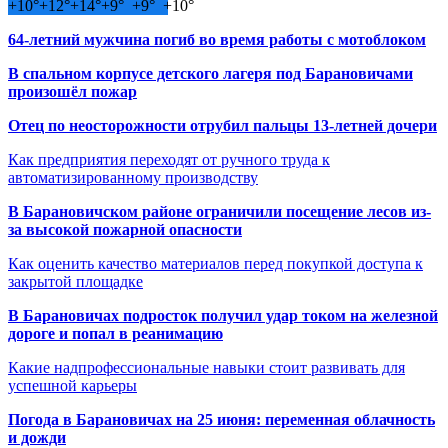
+
10°
+
12°
+
14°
+
9°
+
9°
+
10°
64-летний мужчина погиб во время работы с мотоблоком
В спальном корпусе детского лагеря под Барановичами
произошёл пожар
Отец по неосторожности отрубил пальцы 13-летней дочери
Как предприятия переходят от ручного труда к
автоматизированному производству
В Барановичском районе ограничили посещение лесов из-
за высокой пожарной опасности
Как оценить качество материалов перед покупкой доступа к
закрытой площадке
В Барановичах подросток получил удар током на железной
дороге и попал в реанимацию
Какие надпрофессиональные навыки стоит развивать для
успешной карьеры
Погода в Барановичах на 25 июня: переменная облачность
и дожди