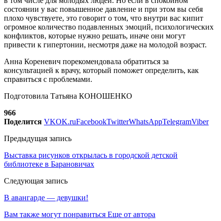
в том числе для молодых людей. Но если в спокойном
состоянии у вас повышенное давление и при этом вы себя
плохо чувствуете, это говорит о том, что внутри вас кипит
огромное количество подавленных эмоций, психологических
конфликтов, которые нужно решать, иначе они могут
привести к гипертонии, несмотря даже на молодой возраст.
Анна Кореневич порекомендовала обратиться за
консультацией к врачу, который поможет определить, как
справиться с проблемами.
Подготовила Татьяна КОНОШЕНКО
966
Поделится
VK
OK.ru
Facebook
Twitter
WhatsApp
Telegram
Viber
Предыдущая запись
Выставка рисунков открылась в городской детской
библиотеке в Барановичах
Следующая запись
В авангарде — девушки!
Вам также могут понравиться
Еще от автора