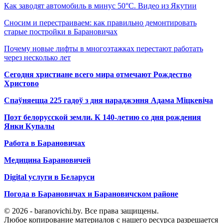
Как заводят автомобиль в минус 50°C. Видео из Якутии
Сносим и перестраиваем: как правильно демонтировать
старые постройки в Барановичах
Почему новые лифты в многоэтажках перестают работать
через несколько лет
Сегодня христиане всего мира отмечают Рождество
Христово
Спаўняецца 225 гадоў з дня нараджэння Адама Міцкевіча
Поэт белорусской земли. К 140-летию со дня рождения
Янки Купалы
Работа в Барановичах
Медицина Барановичей
Digital услуги в Беларуси
Погода в Барановичах и Барановичском районе
© 2026 - baranovichi.by. Все права защищены.
Любое копирование материалов с нашего ресурса разрешается