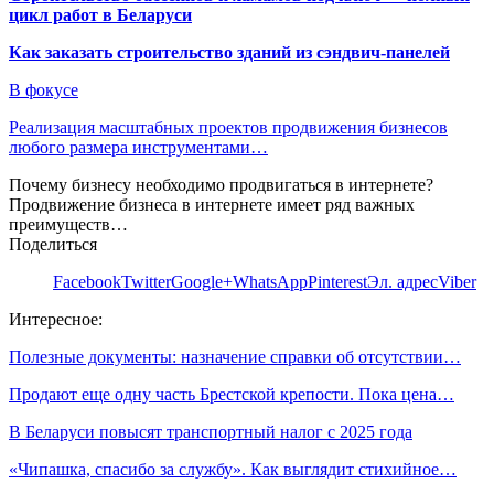
цикл работ в Беларуси
Как заказать строительство зданий из сэндвич-панелей
В фокусе
Реализация масштабных проектов продвижения бизнесов
любого размера инструментами…
Почему бизнесу необходимо продвигаться в интернете?
Продвижение бизнеса в интернете имеет ряд важных
преимуществ…
Поделиться
Facebook
Twitter
Google+
WhatsApp
Pinterest
Эл. адрес
Viber
Интересное:
Полезные документы: назначение справки об отсутствии…
Продают еще одну часть Брестской крепости. Пока цена…
В Беларуси повысят транспортный налог с 2025 года
«Чипашка, спасибо за службу». Как выглядит стихийное…