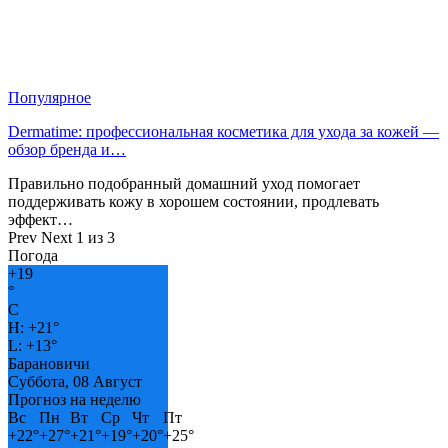
Популярное
Dermatime: профессиональная косметика для ухода за кожей —
обзор бренда и…
Правильно подобранный домашний уход помогает
поддерживать кожу в хорошем состоянии, продлевать
эффект…
Prev
Next
1 из 3
Погода
+
19
°
C
H:
+
21°
L:
+
13°
Барановичи
Суббота, 08 Август
Прогноз на неделю
Вс
Пн
Вт
Ср
Чт
Пт
+
22°
+
27°
+
21°
+
19°
+
20°
+
25°