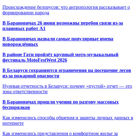
Происхождение белорусов: что антропология рассказывает о
формировании народа
В Барановичах 26 июня возможны перебои связи из-за
плановых работ A1
В Барановичах назвали самые популярные имена
новорождённых
В районе Гати пройдёт крупный мото-музыкальный
фестиваль MotoFestWest 2026
В Беларуси сохраняются ограничения на посещение лесов
из-за пожарной опасности
Нулевая отчетность в Беларуси: почему «пустой» отчет — это
зона ответственности
В Барановичах прошли учения по разгону массовых
беспорядков
Как изменились способы общения и защиты личных данных в
интернете
Как изменились представления о комфортном жилье за