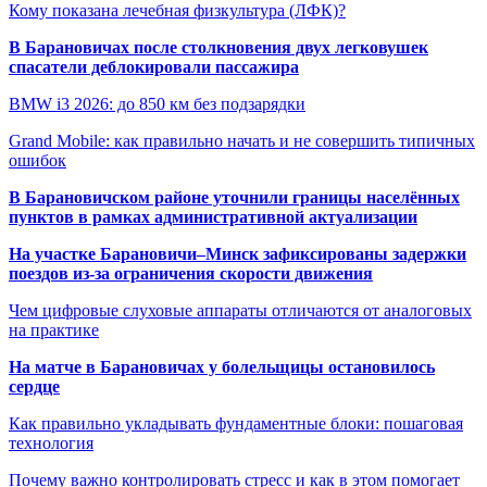
Кому показана лечебная физкультура (ЛФК)?
В Барановичах после столкновения двух легковушек
спасатели деблокировали пассажира
BMW i3 2026: до 850 км без подзарядки
Grand Mobile: как правильно начать и не совершить типичных
ошибок
В Барановичском районе уточнили границы населённых
пунктов в рамках административной актуализации
На участке Барановичи–Минск зафиксированы задержки
поездов из-за ограничения скорости движения
Чем цифровые слуховые аппараты отличаются от аналоговых
на практике
На матче в Барановичах у болельщицы остановилось
сердце
Как правильно укладывать фундаментные блоки: пошаговая
технология
Почему важно контролировать стресс и как в этом помогает