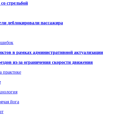
со стрельбой
тели деблокировали пассажира
 ошибок
нктов в рамках административной актуализации
здов из-за ограничения скорости движения
а практике
е
хнология
ячая йога
ат