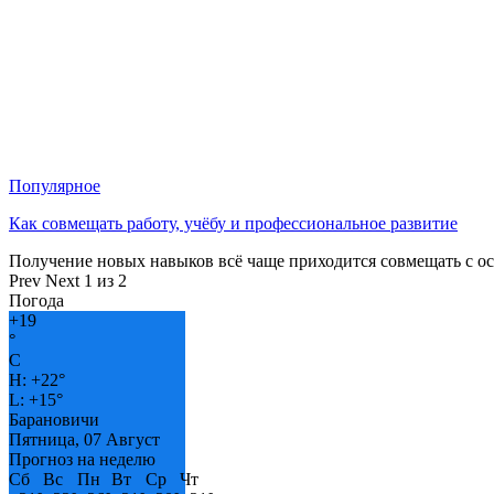
Популярное
Как совмещать работу, учёбу и профессиональное развитие
Получение новых навыков всё чаще приходится совмещать с о
Prev
Next
1 из 2
Погода
+
19
°
C
H:
+
22°
L:
+
15°
Барановичи
Пятница, 07 Август
Прогноз на неделю
Сб
Вс
Пн
Вт
Ср
Чт