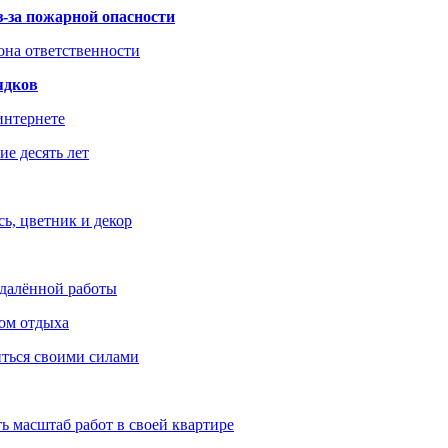
з-за пожарной опасности
зона ответственности
ядков
интернете
е десять лет
ь, цветник и декор
удалённой работы
ом отдыха
иться своими силами
ь масштаб работ в своей квартире