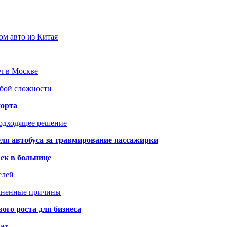
ом авто из Китая
юч в Москве
юбой сложности
порта
подходящее решение
ля автобуса за травмирование пассажирки
ек в больнице
елей
раненные причины
го роста для бизнеса
чах