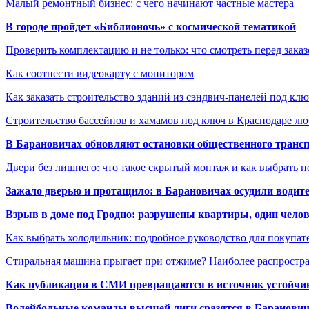
Малый ремонтный бизнес: с чего начинают частные мастера
В городе пройдет «Библионочь» с космической тематикой
Проверить комплектацию и не только: что смотреть перед заказ
Как соотнести видеокарту с монитором
Как заказать строительство зданий из сэндвич-панелей под кл
Строительство бассейнов и хамамов под ключ в Краснодаре л
В Барановичах обновляют остановки общественного транс
Двери без лишнего: что такое скрытый монтаж и как выбрать 
Зажало дверью и протащило: в Барановичах осудили водите
Взрыв в доме под Гродно: разрушены квартиры, один челов
Как выбрать холодильник: подробное руководство для покупат
Стиральная машина прыгает при отжиме? Наиболее распрост
Как публикации в СМИ превращаются в источник устойчиво
Волейбольные команды высшей лиги сразятся в Баранови