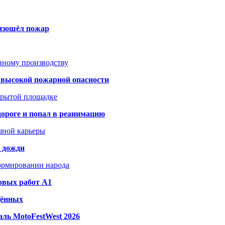
оизошёл пожар
анному производству
а высокой пожарной опасности
акрытой площадке
дороге и попал в реанимацию
шной карьеры
и дожди
формировании народа
овых работ A1
дённых
ль MotoFestWest 2026