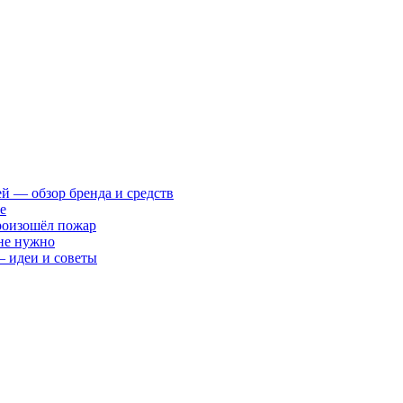
ей — обзор бренда и средств
е
произошёл пожар
 не нужно
— идеи и советы