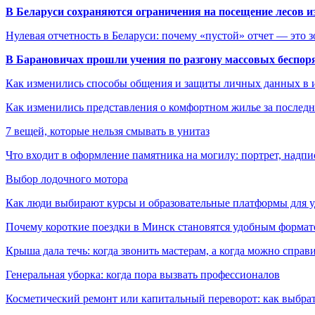
В Беларуси сохраняются ограничения на посещение лесов и
Нулевая отчетность в Беларуси: почему «пустой» отчет — это 
В Барановичах прошли учения по разгону массовых беспор
Как изменились способы общения и защиты личных данных в 
Как изменились представления о комфортном жилье за последни
7 вещей, которые нельзя смывать в унитаз
Что входит в оформление памятника на могилу: портрет, надпис
Выбор лодочного мотора
Как люди выбирают курсы и образовательные платформы для 
Почему короткие поездки в Минск становятся удобным формат
Крыша дала течь: когда звонить мастерам, а когда можно справ
Генеральная уборка: когда пора вызвать профессионалов
Косметический ремонт или капитальный переворот: как выбрат