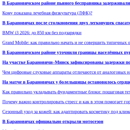
В Барановичском районе пьяного бесправника задерживали 
Кому показана лечебная физкультура (ЛФК)?
В Барановичах после столкновения двух легковушек спаса
BMW i3 2026: до 850 км без подзарядки
Grand Mobile: как правильно начать и не совершить типичных
В Барановичском районе уточнили границы населённых пу
На участке Барановичи–Минск зафиксированы задержки пое
Чем цифровые слуховые аппараты отличаются от аналоговых н
На матче в Барановичах у болельщицы остановилось сердц
Как правильно укладывать фундаментные блоки: пошаговая те
Почему важно контролировать стресс и как в этом помогает гор
Сезонный уход за кожей: как адаптировать косметику под клим
В Барановичах официально открыли мотосезон