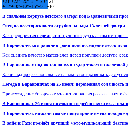
+
21°
+
22°
+
26°
+
21°
+
20°
+
21°
+
11°
+
10°
+
12°
+
15°
+
9°
+
10°
В спальном корпусе детского лагеря под Барановичами пр
Отец по неосторожности отрубил пальцы 13-летней дочери
Как предприятия переходят от ручного труда к автоматизиров
В Барановичском районе ограничили посещение лесов из-з
Как оценить качество материалов перед покупкой доступа к з
В Барановичах подросток получил удар током на железной 
Какие надпрофессиональные навыки стоит развивать для успе
Погода в Барановичах на 25 июня: переменная облачность 
Происхождение белорусов: что антропология рассказывает о 
В Барановичах 26 июня возможны перебои связи из-за план
В Барановичах назвали самые популярные имена новорож
В районе Гати пройдёт крупный мото-музыкальный фестива