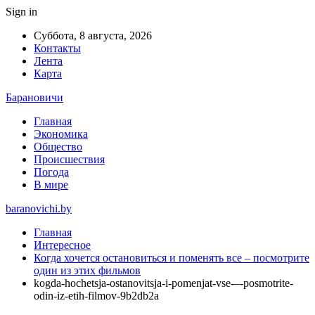
Sign in
Суббота, 8 августа, 2026
Контакты
Лента
Карта
Барановичи
Главная
Экономика
Общество
Происшествия
Погода
В мире
baranovichi.by
Главная
Интересное
Когда хочется остановиться и поменять все ‒ посмотрите
один из этих фильмов
kogda-hochetsja-ostanovitsja-i-pomenjat-vse-‒-posmotrite-
odin-iz-etih-filmov-9b2db2a