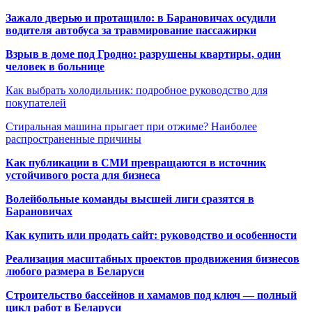
Зажало дверью и протащило: в Барановичах осудили
водителя автобуса за травмирование пассажирки
Взрыв в доме под Гродно: разрушены квартиры, один
человек в больнице
Как выбрать холодильник: подробное руководство для
покупателей
Стиральная машина прыгает при отжиме? Наиболее
распространенные причины
Как публикации в СМИ превращаются в источник
устойчивого роста для бизнеса
Волейбольные команды высшей лиги сразятся в
Барановичах
Как купить или продать сайт: руководство и особенности
Реализация масштабных проектов продвижения бизнесов
любого размера в Беларуси
Строительство бассейнов и хамамов под ключ — полный
цикл работ в Беларуси