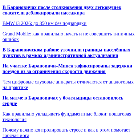
В Барановичах после столкновения двух легковушек
спасатели деблокировали пассажира
BMW i3 2026: до 850 км без подзарядки
Grand Mobile: как правильно начать и не совершить типичных
ошибок
В Барановичском районе уточнили границы населённых
пунктов в рамках административной актуализации
На участке Барановичи–Минск зафиксированы задержки
поездов из-за ограничения скорости движения
Чем цифровые слуховые аппараты отличаются от аналоговых
на практике
На матче в Барановичах у болельщицы остановилось
сердце
Как правильно укладывать фундаментные блоки: пошаговая
технология
Почему важно контролировать стресс и как в этом помогает
горячая йога