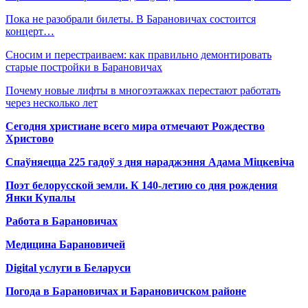
Пока не разобрали билеты. В Барановичах состоится
концерт…
Сносим и перестраиваем: как правильно демонтировать
старые постройки в Барановичах
Почему новые лифты в многоэтажках перестают работать
через несколько лет
Сегодня христиане всего мира отмечают Рождество
Христово
Спаўняецца 225 гадоў з дня нараджэння Адама Міцкевіча
Поэт белорусской земли. К 140-летию со дня рождения
Янки Купалы
Работа в Барановичах
Медицина Барановичей
Digital услуги в Беларуси
Погода в Барановичах и Барановичском районе