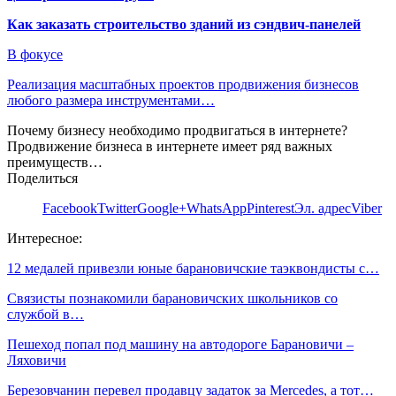
Как заказать строительство зданий из сэндвич-панелей
В фокусе
Реализация масштабных проектов продвижения бизнесов
любого размера инструментами…
Почему бизнесу необходимо продвигаться в интернете?
Продвижение бизнеса в интернете имеет ряд важных
преимуществ…
Поделиться
Facebook
Twitter
Google+
WhatsApp
Pinterest
Эл. адрес
Viber
Интересное:
12 медалей привезли юные барановичские таэквондисты с…
Связисты познакомили барановичских школьников со
службой в…
Пешеход попал под машину на автодороге Барановичи –
Ляховичи
Березовчанин перевел продавцу задаток за Mercedes, а тот…