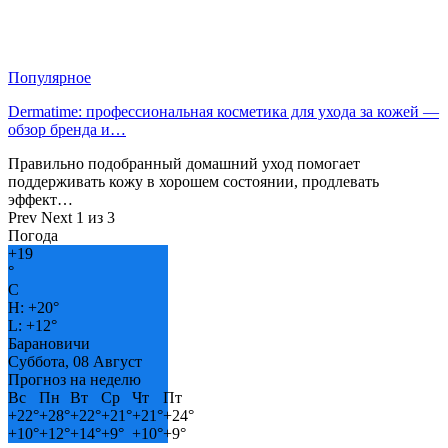
Популярное
Dermatime: профессиональная косметика для ухода за кожей —
обзор бренда и…
Правильно подобранный домашний уход помогает
поддерживать кожу в хорошем состоянии, продлевать
эффект…
Prev
Next
1 из 3
Погода
+
19
°
C
H:
+
20°
L:
+
12°
Барановичи
Суббота, 08 Август
Прогноз на неделю
Вс
Пн
Вт
Ср
Чт
Пт
+
22°
+
28°
+
22°
+
21°
+
21°
+
24°
+
10°
+
12°
+
14°
+
9°
+
10°
+
9°