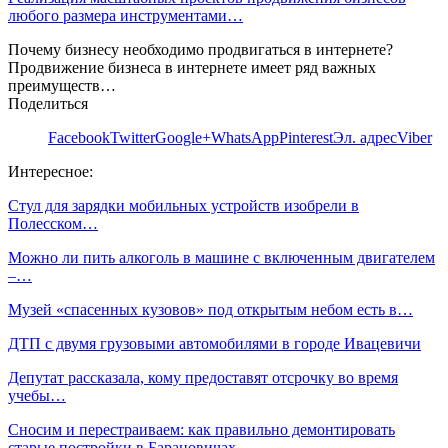
любого размера инструментами…
Почему бизнесу необходимо продвигаться в интернете?
Продвижение бизнеса в интернете имеет ряд важных
преимуществ…
Поделиться
Facebook
Twitter
Google+
WhatsApp
Pinterest
Эл. адрес
Viber
Интересное:
Стул для зарядки мобильных устройств изобрели в
Полесском…
Можно ли пить алкоголь в машине с включенным двигателем
–…
Музей «спасенных кузовов» под открытым небом есть в…
ДТП с двумя грузовыми автомобилями в городе Ивацевичи
Депутат рассказала, кому предоставят отсрочку во время
учебы…
Сносим и перестраиваем: как правильно демонтировать
старые постройки в Барановичах