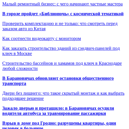
Малый ремонтный бизнес: с чего начинают частные мастера
В городе пройдет «Библионочь» с космической тематикой
Проверить комплектацию и не только: что смотреть перед
заказом авто из Китая
Как соотнести видеокарту с монитором
Как заказать строительство зданий из сэндвич-панелей под
ключ в Москве
Строительство бассейнов и хамамов под ключ в Краснодаре
любой сложности
В Барановичах обновляют остановки общественного
транспорта
Двери без лишнего: что такое скрытый монтаж и как выбрать
подходящее решение
Зажало дверью и протащило: в Барановичах осудили
водителя автобуса за травмирование пассажирки
Взрыв в доме под Гродно: разрушены квартиры, один
человек в больнице