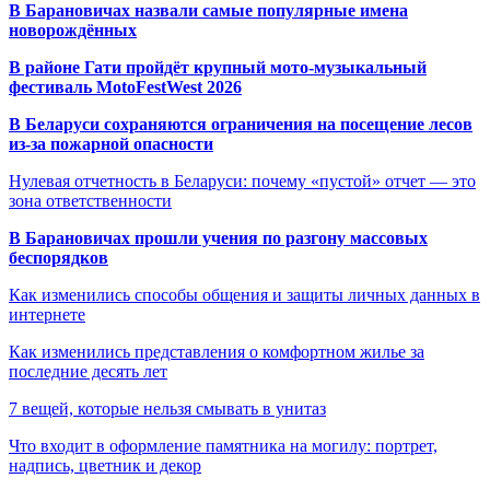
В Барановичах назвали самые популярные имена
новорождённых
В районе Гати пройдёт крупный мото-музыкальный
фестиваль MotoFestWest 2026
В Беларуси сохраняются ограничения на посещение лесов
из-за пожарной опасности
Нулевая отчетность в Беларуси: почему «пустой» отчет — это
зона ответственности
В Барановичах прошли учения по разгону массовых
беспорядков
Как изменились способы общения и защиты личных данных в
интернете
Как изменились представления о комфортном жилье за
последние десять лет
7 вещей, которые нельзя смывать в унитаз
Что входит в оформление памятника на могилу: портрет,
надпись, цветник и декор