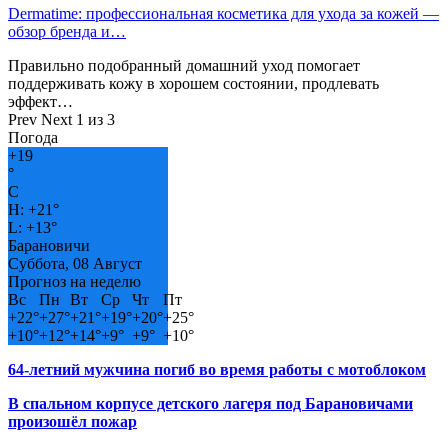
Dermatime: профессиональная косметика для ухода за кожей —
обзор бренда и…
Правильно подобранный домашний уход помогает
поддерживать кожу в хорошем состоянии, продлевать
эффект…
Prev
Next
1 из 3
Погода
+
19
°
C
H:
+
21°
L:
+
13°
Барановичи
Суббота, 08 Август
Прогноз на неделю
Вс
Пн
Вт
Ср
Чт
Пт
+
22°
+
27°
+
21°
+
19°
+
20°
+
25°
+
10°
+
12°
+
14°
+
9°
+
9°
+
10°
64-летний мужчина погиб во время работы с мотоблоком
В спальном корпусе детского лагеря под Барановичами
произошёл пожар