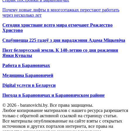
Почему новые лифты в многоэтажках перестают работать
через несколько лет
Сегодня христиане всего мира отмечают Рождество
Христово
Спаўняецца 225 гадоў з дня нараджэння Адама Міцкевіча
Поэт белорусской земли. К 140-летию со дня рождения
Янки Купалы
Работа в Барановичах
Медицина Барановичей
Digital услуги в Беларуси
Погода в Барановичах и Барановичском районе
© 2026 - baranovichi.by. Все права защищены.
Любое копирование материалов с нашего ресурса разрешается
только с обратной активной ссылкой на страницу статьи.
Все материалы опубликованные на сайте взяты с открытых
источников и других порталов интернета, все права на