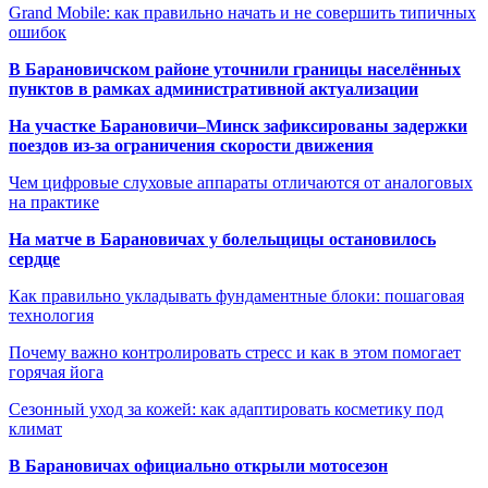
Grand Mobile: как правильно начать и не совершить типичных
ошибок
В Барановичском районе уточнили границы населённых
пунктов в рамках административной актуализации
На участке Барановичи–Минск зафиксированы задержки
поездов из-за ограничения скорости движения
Чем цифровые слуховые аппараты отличаются от аналоговых
на практике
На матче в Барановичах у болельщицы остановилось
сердце
Как правильно укладывать фундаментные блоки: пошаговая
технология
Почему важно контролировать стресс и как в этом помогает
горячая йога
Сезонный уход за кожей: как адаптировать косметику под
климат
В Барановичах официально открыли мотосезон