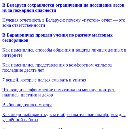
В Беларуси сохраняются ограничения на посещение лесов
из-за пожарной опасности
Нулевая отчетность в Беларуси: почему «пустой» отчет — это
зона ответственности
В Барановичах прошли учения по разгону массовых
беспорядков
Как изменились способы общения и защиты личных данных в
интернете
Как изменились представления о комфортном жилье за
последние десять лет
7 вещей, которые нельзя смывать в унитаз
Что входит в оформление памятника на могилу: портрет,
надпись, цветник и декор
Выбор лодочного мотора
Как люди выбирают курсы и образовательные платформы для
удалённой работы