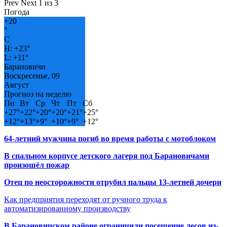
Prev
Next
1 из 3
Погода
+
20
°
C
H:
+
23°
L:
+
11°
Барановичи
Воскресенье, 09
Август
Прогноз на неделю
Пн
Вт
Ср
Чт
Пт
Сб
+
27°
+
22°
+
20°
+
20°
+
21°
+
25°
+
12°
+
13°
+
9°
+
10°
+
9°
+
12°
64-летний мужчина погиб во время работы с мотоблоком
В спальном корпусе детского лагеря под Барановичами
произошёл пожар
Отец по неосторожности отрубил пальцы 13-летней дочери
Как предприятия переходят от ручного труда к
автоматизированному производству
В Барановичском районе ограничили посещение лесов из-