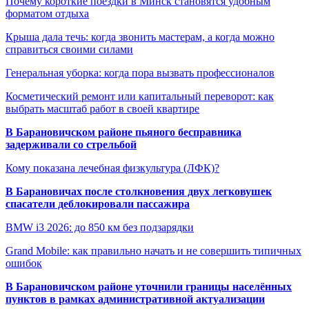
Почему короткие поездки в Минск становятся удобным
форматом отдыха
Крыша дала течь: когда звонить мастерам, а когда можно
справиться своими силами
Генеральная уборка: когда пора вызвать профессионалов
Косметический ремонт или капитальный переворот: как
выбрать масштаб работ в своей квартире
В Барановичском районе пьяного бесправника
задерживали со стрельбой
Кому показана лечебная физкультура (ЛФК)?
В Барановичах после столкновения двух легковушек
спасатели деблокировали пассажира
BMW i3 2026: до 850 км без подзарядки
Grand Mobile: как правильно начать и не совершить типичных
ошибок
В Барановичском районе уточнили границы населённых
пунктов в рамках административной актуализации