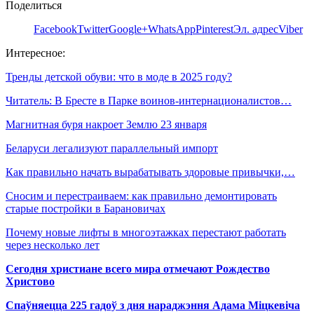
Поделиться
Facebook
Twitter
Google+
WhatsApp
Pinterest
Эл. адрес
Viber
Интересное:
Тренды детской обуви: что в моде в 2025 году?
Читатель: В Бресте в Парке воинов-интернационалистов…
Магнитная буря накроет Землю 23 января
Беларуси легализуют параллельный импорт
Как правильно начать вырабатывать здоровые привычки,…
Сносим и перестраиваем: как правильно демонтировать
старые постройки в Барановичах
Почему новые лифты в многоэтажках перестают работать
через несколько лет
Сегодня христиане всего мира отмечают Рождество
Христово
Спаўняецца 225 гадоў з дня нараджэння Адама Міцкевіча