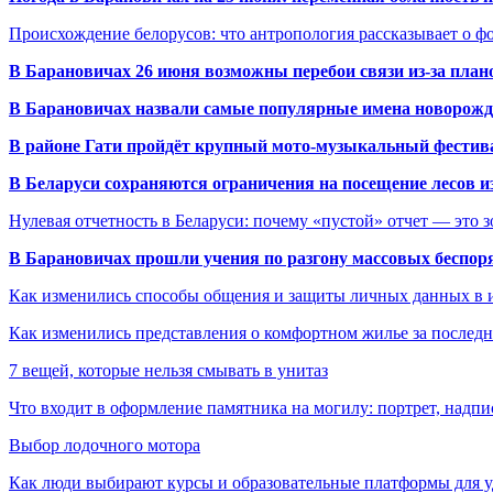
Происхождение белорусов: что антропология рассказывает о 
В Барановичах 26 июня возможны перебои связи из-за план
В Барановичах назвали самые популярные имена новорож
В районе Гати пройдёт крупный мото-музыкальный фестива
В Беларуси сохраняются ограничения на посещение лесов и
Нулевая отчетность в Беларуси: почему «пустой» отчет — это 
В Барановичах прошли учения по разгону массовых беспор
Как изменились способы общения и защиты личных данных в 
Как изменились представления о комфортном жилье за последни
7 вещей, которые нельзя смывать в унитаз
Что входит в оформление памятника на могилу: портрет, надпис
Выбор лодочного мотора
Как люди выбирают курсы и образовательные платформы для 