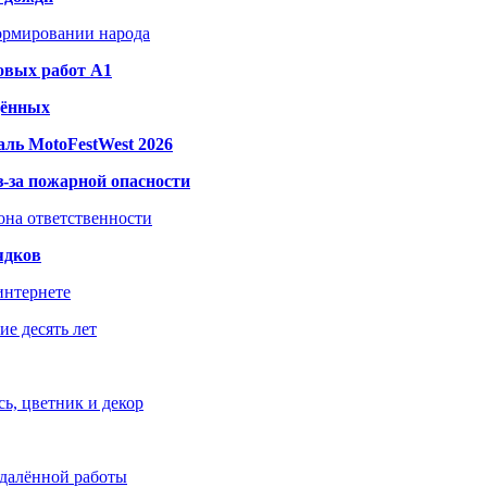
формировании народа
овых работ A1
дённых
ль MotoFestWest 2026
з-за пожарной опасности
зона ответственности
ядков
интернете
е десять лет
ь, цветник и декор
удалённой работы