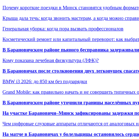
Почему короткие поездки в Минск становятся удобным формат
Крыша дала течь: когда звонить мастерам, а когда можно справ
Генеральная уборка: когда пора вызвать профессионалов
Косметический ремонт или капитальный переворот: как выбрат
В Барановичском районе пьяного бесправника задерживали 
Кому показана лечебная физкультура (ЛФК)?
В Барановичах после столкновения двух легковушек спаса
BMW i3 2026: до 850 км без подзарядки
Grand Mobile: как правильно начать и не совершить типичных
В Барановичском районе уточнили границы населённых пу
На участке Барановичи–Минск зафиксированы задержки пое
Чем цифровые слуховые аппараты отличаются от аналоговых н
На матче в Барановичах у болельщицы остановилось сердц