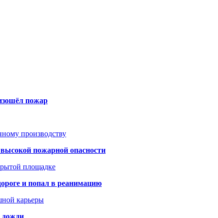
оизошёл пожар
анному производству
а высокой пожарной опасности
акрытой площадке
дороге и попал в реанимацию
шной карьеры
и дожди