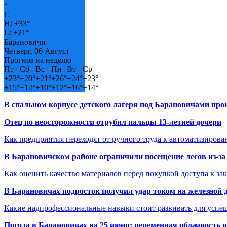
°
C
H:
+
33°
L:
+
21°
Барановичи
Четверг, 06 Август
Прогноз на неделю
Пт
Сб
Вс
Пн
Вт
Ср
+
23°
+
20°
+
21°
+
26°
+
24°
+
23°
+
15°
+
12°
+
10°
+
12°
+
16°
+
14°
В спальном корпусе детского лагеря под Барановичами пр
Отец по неосторожности отрубил пальцы 13-летней дочери
Как предприятия переходят от ручного труда к автоматизиров
В Барановичском районе ограничили посещение лесов из-з
Как оценить качество материалов перед покупкой доступа к з
В Барановичах подросток получил удар током на железной 
Какие надпрофессиональные навыки стоит развивать для успе
Погода в Барановичах на 25 июня: переменная облачность 