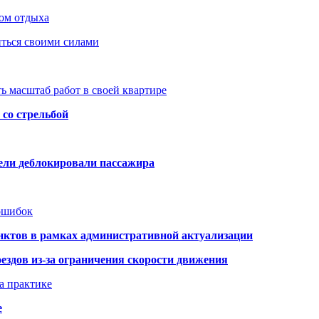
ом отдыха
иться своими силами
ь масштаб работ в своей квартире
со стрельбой
тели деблокировали пассажира
 ошибок
нктов в рамках административной актуализации
здов из-за ограничения скорости движения
а практике
е