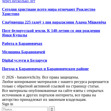
через несколько лет
Сегодня христиане всего мира отмечают Рождество
Христово
Спаўняецца 225 гадоў з дня нараджэння Адама Міцкевіча
Поэт белорусской земли. К 140-летию со дня рождения
Янки Купалы
Работа в Барановичах
Медицина Барановичей
Digital услуги в Беларуси
Погода в Барановичах и Барановичском районе
© 2026 - baranovichi.by. Все права защищены.
Любое копирование материалов с нашего ресурса разрешается
только с обратной активной ссылкой на страницу статьи.
Все материалы опубликованные на сайте взяты с открытых
источников и других порталов интернета, все права на
авторство принадлежат их законным владельцам.
Sign in