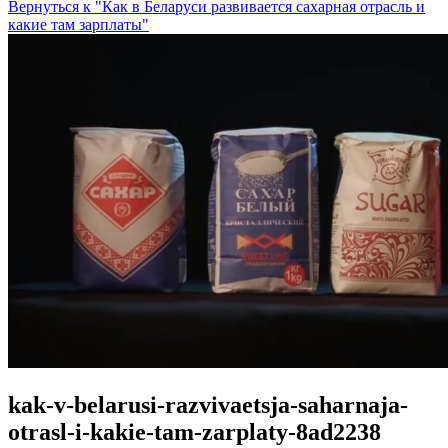
Вернуться к "Как в Беларуси развивается сахарная отрасль и
какие там зарплаты"
kak-v-belarusi-razvivaetsja-saharnaja-
otrasl-i-kakie-tam-zarplaty-8ad2238