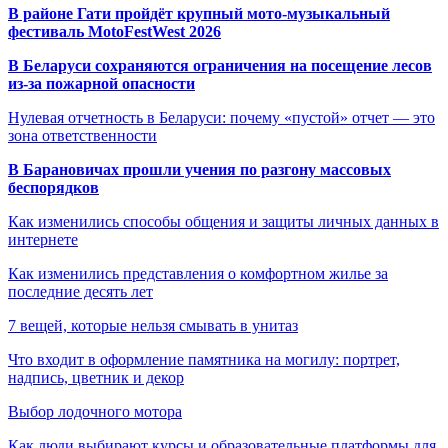
В районе Гати пройдёт крупный мото-музыкальный
фестиваль MotoFestWest 2026
В Беларуси сохраняются ограничения на посещение лесов
из-за пожарной опасности
Нулевая отчетность в Беларуси: почему «пустой» отчет — это
зона ответственности
В Барановичах прошли учения по разгону массовых
беспорядков
Как изменились способы общения и защиты личных данных в
интернете
Как изменились представления о комфортном жилье за
последние десять лет
7 вещей, которые нельзя смывать в унитаз
Что входит в оформление памятника на могилу: портрет,
надпись, цветник и декор
Выбор лодочного мотора
Как люди выбирают курсы и образовательные платформы для