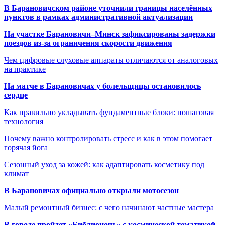
В Барановичском районе уточнили границы населённых
пунктов в рамках административной актуализации
На участке Барановичи–Минск зафиксированы задержки
поездов из-за ограничения скорости движения
Чем цифровые слуховые аппараты отличаются от аналоговых
на практике
На матче в Барановичах у болельщицы остановилось
сердце
Как правильно укладывать фундаментные блоки: пошаговая
технология
Почему важно контролировать стресс и как в этом помогает
горячая йога
Сезонный уход за кожей: как адаптировать косметику под
климат
В Барановичах официально открыли мотосезон
Малый ремонтный бизнес: с чего начинают частные мастера
В городе пройдет «Библионочь» с космической тематикой