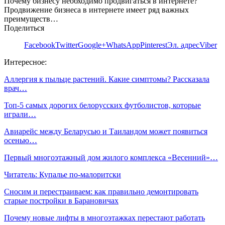
Почему бизнесу необходимо продвигаться в интернете?
Продвижение бизнеса в интернете имеет ряд важных
преимуществ…
Поделиться
Facebook
Twitter
Google+
WhatsApp
Pinterest
Эл. адрес
Viber
Интересное:
Аллергия к пыльце растений. Какие симптомы? Рассказала
врач…
​Топ-5 самых дорогих белорусских футболистов, которые
играли…
Авиарейс между Беларусью и Таиландом может появиться
осенью…
Первый многоэтажный дом жилого комплекса «Весенний»…
Читатель: Купалье по-малоритски
Сносим и перестраиваем: как правильно демонтировать
старые постройки в Барановичах
Почему новые лифты в многоэтажках перестают работать