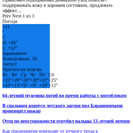
поддерживать кожу в хорошем состоянии, продлевать
эффект…
Prev
Next
1 из 3
Погода
+
21
°
C
H:
+
26°
L:
+
12°
Барановичи
Понедельник, 10
Август
Прогноз на неделю
Вс
Вт
Ср
Чт
Пт
Сб
+
22°
+
20°
+
20°
+
20°
+
21°
+
25°
+
10°
+
13°
+
9°
+
9°
+
10°
+
12°
64-летний мужчина погиб во время работы с мотоблоком
В спальном корпусе детского лагеря под Барановичами
произошёл пожар
Отец по неосторожности отрубил пальцы 13-летней дочери
Как предприятия переходят от ручного труда к