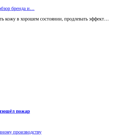
 обзор бренда и…
ь кожу в хорошем состоянии, продлевать эффект…
оизошёл пожар
анному производству