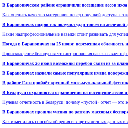
В Барановичском районе ограничили посещение лесов из-з
Как оценить качество материалов перед покупкой доступа к з
В Барановичах подросток получил удар током на железной 
Какие надпрофессиональные навыки стоит развивать для успе
Погода в Барановичах на 25 июня: переменная облачность 
Происхождение белорусов: что антропология рассказывает о 
В Барановичах 26 июня возможны перебои связи из-за план
В Барановичах назвали самые популярные имена новорож
В районе Гати пройдёт крупный мото-музыкальный фестива
В Беларуси сохраняются ограничения на посещение лесов и
Нулевая отчетность в Беларуси: почему «пустой» отчет — это 
В Барановичах прошли учения по разгону массовых беспор
Как изменились способы общения и защиты личных данных в 