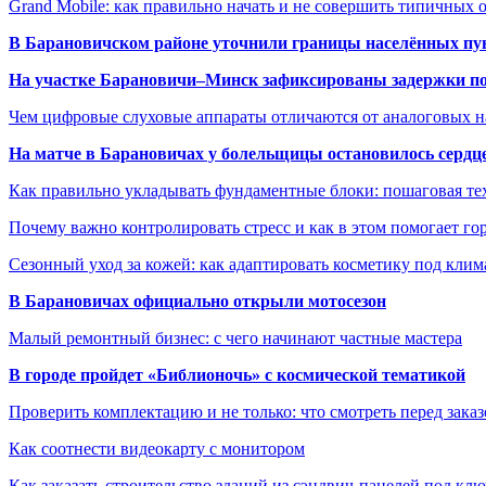
Grand Mobile: как правильно начать и не совершить типичных
В Барановичском районе уточнили границы населённых пу
На участке Барановичи–Минск зафиксированы задержки пое
Чем цифровые слуховые аппараты отличаются от аналоговых н
На матче в Барановичах у болельщицы остановилось сердц
Как правильно укладывать фундаментные блоки: пошаговая те
Почему важно контролировать стресс и как в этом помогает гор
Сезонный уход за кожей: как адаптировать косметику под клим
В Барановичах официально открыли мотосезон
Малый ремонтный бизнес: с чего начинают частные мастера
В городе пройдет «Библионочь» с космической тематикой
Проверить комплектацию и не только: что смотреть перед заказ
Как соотнести видеокарту с монитором
Как заказать строительство зданий из сэндвич-панелей под кл