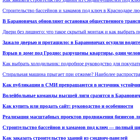
Строительство бассейнов и хамамов под ключ в Краснодаре л
В Барановичах обновляют остановки общественного транс
Двери без лишнего: что такое скрытый монтаж и как выбрать 
Зажало дверью и протащило: в Барановичах осудили водите
Взрыв в доме под Гродно: разрушены квартиры, один челов
Как выбрать холодильник: подробное руководство для покупат
Стиральная машина прыгает при отжиме? Наиболее распрост
Как публикации в СМИ превращаются в источник устойчиво
Волейбольные команды высшей лиги сразятся в Баранови
Как купить или продать сайт: руководство и особенности
Реализация масштабных проектов продвижения бизнесов лю
Строительство бассейнов и хамамов под ключ — полный ци
Как заказать строительство зданий из сэндвич-панелей