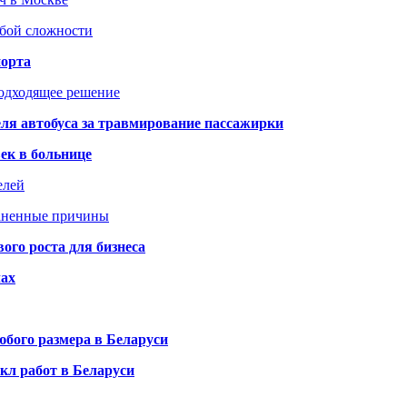
юбой сложности
порта
подходящее решение
ля автобуса за травмирование пассажирки
ек в больнице
елей
раненные причины
го роста для бизнеса
чах
бого размера в Беларуси
кл работ в Беларуси