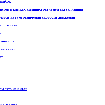
 ошибок
нктов в рамках административной актуализации
здов из-за ограничения скорости движения
а практике
е
хнология
ячая йога
ат
ом авто из Китая
юч в Москве