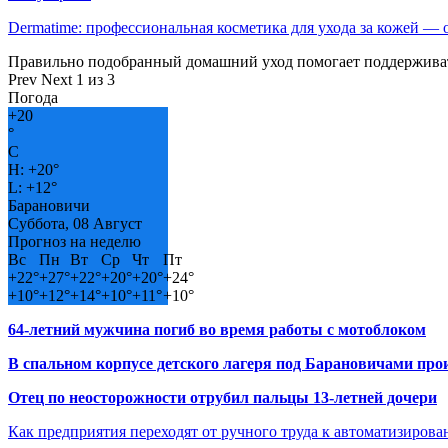
Dermatime: профессиональная косметика для ухода за кожей —
Правильно подобранный домашний уход помогает поддерживат
Prev
Next
1 из 3
Погода
+
20
°
C
H:
+
20°
L:
+
12°
Барановичи
Суббота, 08 Август
Прогноз на неделю
Вс
Пн
Вт
Ср
Чт
Пт
+
22°
+
27°
+
22°
+
20°
+
20°
+
24°
+
10°
+
12°
+
14°
+
10°
+
11°
+
10°
64-летний мужчина погиб во время работы с мотоблоком
В спальном корпусе детского лагеря под Барановичами пр
Отец по неосторожности отрубил пальцы 13-летней дочери
Как предприятия переходят от ручного труда к автоматизиров