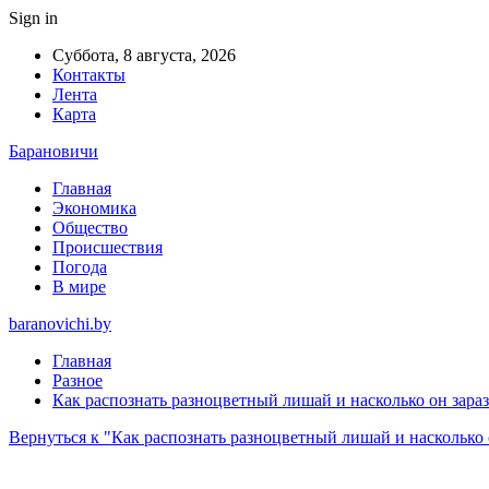
Sign in
Суббота, 8 августа, 2026
Контакты
Лента
Карта
Барановичи
Главная
Экономика
Общество
Происшествия
Погода
В мире
baranovichi.by
Главная
Разное
Как распознать разноцветный лишай и насколько он зараз
Вернуться к "Как распознать разноцветный лишай и насколько о