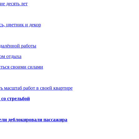
е десять лет
ь, цветник и декор
удалённой работы
ом отдыха
иться своими силами
ь масштаб работ в своей квартире
со стрельбой
тели деблокировали пассажира