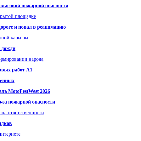
а высокой пожарной опасности
акрытой площадке
дороге и попал в реанимацию
шной карьеры
и дожди
формировании народа
овых работ A1
дённых
ль MotoFestWest 2026
з-за пожарной опасности
зона ответственности
ядков
интернете