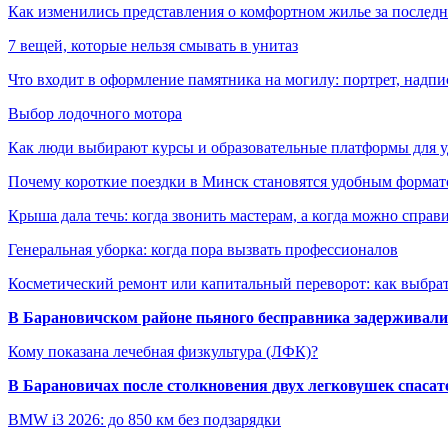
Как изменились представления о комфортном жилье за последни
7 вещей, которые нельзя смывать в унитаз
Что входит в оформление памятника на могилу: портрет, надпис
Выбор лодочного мотора
Как люди выбирают курсы и образовательные платформы для 
Почему короткие поездки в Минск становятся удобным формат
Крыша дала течь: когда звонить мастерам, а когда можно справ
Генеральная уборка: когда пора вызвать профессионалов
Косметический ремонт или капитальный переворот: как выбрат
В Барановичском районе пьяного бесправника задерживали 
Кому показана лечебная физкультура (ЛФК)?
В Барановичах после столкновения двух легковушек спаса
BMW i3 2026: до 850 км без подзарядки