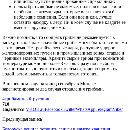
или используя специализированные справочники;
нельзя брать любые незнакомые, подозрительные или
необычные экземпляры, которые вызывают хотя бы
небольшие сомнения. Если они возникли, лучше
оставить находку в лесу. Ни в коем случае не кладите ее
вместе с другим грибами.
Важно помнить, что собирать грибы не рекомендуется в
засуху, так как даже съедобные грибы могут быть токсичными
в это время. Не трогайте лесные дары, растущие у дорог,
железнодорожных путей и в промышленных зонах, старые и
червивые экземпляры. Хранить сырые грибы при комнатной
температуре можно не более 3 часов. Сразу после сбора
нужно тщательно очистить их от земли, хорошо промыть
водой, затем вымочить и только потом готовить.
В нынешнем году на конец сентября в Минске
зарегистрированы два случая отравления грибами.
#гриб
#минск
#трутовик
710
Поделится
VK
OK.ru
Facebook
Twitter
WhatsApp
Telegram
Viber
Предыдущая запись
Белоруска решила оставить деньги в камере хранения