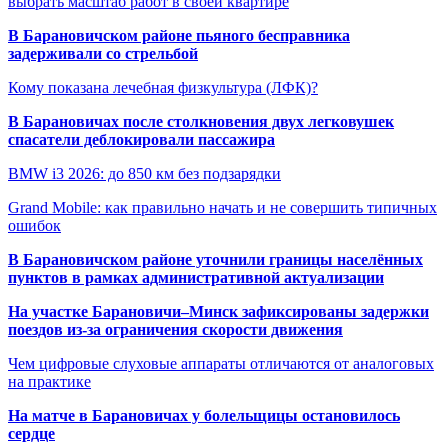
выбрать масштаб работ в своей квартире
В Барановичском районе пьяного бесправника
задерживали со стрельбой
Кому показана лечебная физкультура (ЛФК)?
В Барановичах после столкновения двух легковушек
спасатели деблокировали пассажира
BMW i3 2026: до 850 км без подзарядки
Grand Mobile: как правильно начать и не совершить типичных
ошибок
В Барановичском районе уточнили границы населённых
пунктов в рамках административной актуализации
На участке Барановичи–Минск зафиксированы задержки
поездов из-за ограничения скорости движения
Чем цифровые слуховые аппараты отличаются от аналоговых
на практике
На матче в Барановичах у болельщицы остановилось
сердце