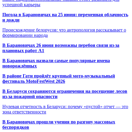
успешной карьеры
Погода в Барановичах на 25 июня: переменная облачность
и дожди
Происхождение белорусов: что антропология рассказывает о
формировании народа
В Барановичах 26 июня возможны перебои связи из-за
плановых работ A1
В Барановичах назвали самые популярные имена
новорождённых
В районе Гати пройдёт крупный мото-музыкальный
фестиваль MotoFestWest 2026
В Беларуси сохраняются ограничения на посещение лесов
из-за пожарной опасности
Нулевая отчетность в Беларуси: почему «пустой» отчет — это
зона ответственности
В Барановичах прошли учения по разгону массовых
беспорядков