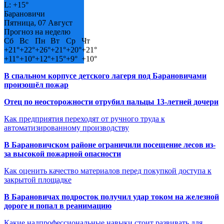
L:
+
15°
Барановичи
Пятница, 07 Август
Прогноз на неделю
Сб
Вс
Пн
Вт
Ср
Чт
+
21°
+
22°
+
26°
+
21°
+
20°
+
21°
+
11°
+
10°
+
12°
+
15°
+
9°
+
10°
В спальном корпусе детского лагеря под Барановичами
произошёл пожар
Отец по неосторожности отрубил пальцы 13-летней дочери
Как предприятия переходят от ручного труда к
автоматизированному производству
В Барановичском районе ограничили посещение лесов из-
за высокой пожарной опасности
Как оценить качество материалов перед покупкой доступа к
закрытой площадке
В Барановичах подросток получил удар током на железной
дороге и попал в реанимацию
Какие надпрофессиональные навыки стоит развивать для