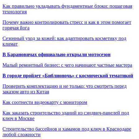
Как правильно укладывать фундаментные блоки: пошаговая
технология
Почему важно контролировать стресс и как в этом помогает
горячая йога
Сезонный уход за кожей: как адаптировать косметику под
климат
В Барановичах официально открыли мотосезон
Малый ремонтный бизнес: с чего начинают частные мастера
В городе пройдет «Библионочь» с космической тематикой
Проверить комплектацию и не только: что смотреть перед
заказом авто из Китая
Как соотнести видеокарту с монитором
Как заказать строительство зданий из сэндвич-панелей под
ключ в Москве
Строительство бассейнов и хамамов под ключ в Краснодаре
любой сложности