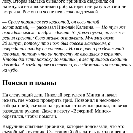
лесу. Вторая вылазка бывалого грибника озадачила: он
наткнулся на диковинный гриб, который ни разу в жизни не
встречал. Рос он на ясене невысоко над землей.
— Сразу поразился его красотой, он весь такой
золотистый,
— рассказал Николай Калеина. —
Но тут же
остудила мысль: а вдруг ядовитый? Долго думал, но все же
решил срезать: было жалко оставлять. Мучился около
20 минут, потому что нож был совсем маленьким, а
повредить находку не хотелось. Но все равно разделил гриб
пополам, потому что он попросту не вмещался в корзинку.
Чтобы донести находку до машины, в лес пришлось сходить
дважды. А когда привез в деревню, все сбежались посмотреть
на чудо.
Поиски и планы
На следующий день Николай вернулся в Минск и начал
искать, где можно проверить гриб. Позвонил в несколько
лабораторий, съездил на крупные столичные рынки, но везде
разводили руками. Даже в газету «Вечерний Минск»
обратился, чтобы помогли.
Выручили опытные грибники, которые подсказали, что это
съедобный трутовик. Счастливый обладатель находки решил,