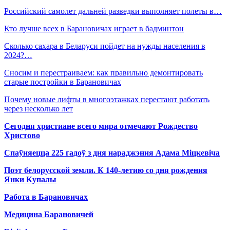
Российский самолет дальней разведки выполняет полеты в…
Кто лучше всех в Барановичах играет в бадминтон
Сколько сахара в Беларуси пойдет на нужды населения в
2024?…
Сносим и перестраиваем: как правильно демонтировать
старые постройки в Барановичах
Почему новые лифты в многоэтажках перестают работать
через несколько лет
Сегодня христиане всего мира отмечают Рождество
Христово
Спаўняецца 225 гадоў з дня нараджэння Адама Міцкевіча
Поэт белорусской земли. К 140-летию со дня рождения
Янки Купалы
Работа в Барановичах
Медицина Барановичей