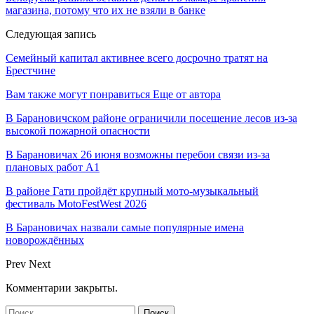
магазина, потому что их не взяли в банке
Следующая запись
Семейный капитал активнее всего досрочно тратят на
Брестчине
Вам также могут понравиться
Еще от автора
В Барановичском районе ограничили посещение лесов из-за
высокой пожарной опасности
В Барановичах 26 июня возможны перебои связи из-за
плановых работ A1
В районе Гати пройдёт крупный мото-музыкальный
фестиваль MotoFestWest 2026
В Барановичах назвали самые популярные имена
новорождённых
Prev
Next
Комментарии закрыты.