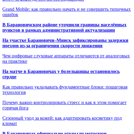
Grand Mobile: как правильно начать и не совершить типичных
ошибок
В Барановичском районе уточнили границы населённых
пунктов в рамках административной актуализации
На участке Барановичи–Минск зафиксированы задержки
поездов из-за ограничения скорости движения
Чем цифровые слуховые аппараты отличаются от аналоговых
на практике
На матче в Барановичах у болельщицы остановилось
сердце
Как правильно укладывать фундаментные блоки: пошаговая
технология
Почему важно контролировать стресс и как в этом помогает
горячая йога
Сезонный уход за кожей: как адаптировать косметику под
климат
В Барановичах официально открыли мотосезон