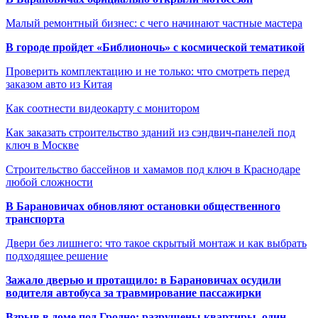
Малый ремонтный бизнес: с чего начинают частные мастера
В городе пройдет «Библионочь» с космической тематикой
Проверить комплектацию и не только: что смотреть перед
заказом авто из Китая
Как соотнести видеокарту с монитором
Как заказать строительство зданий из сэндвич-панелей под
ключ в Москве
Строительство бассейнов и хамамов под ключ в Краснодаре
любой сложности
В Барановичах обновляют остановки общественного
транспорта
Двери без лишнего: что такое скрытый монтаж и как выбрать
подходящее решение
Зажало дверью и протащило: в Барановичах осудили
водителя автобуса за травмирование пассажирки
Взрыв в доме под Гродно: разрушены квартиры, один