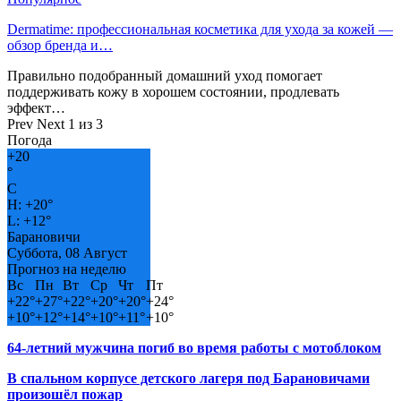
Dermatime: профессиональная косметика для ухода за кожей —
обзор бренда и…
Правильно подобранный домашний уход помогает
поддерживать кожу в хорошем состоянии, продлевать
эффект…
Prev
Next
1 из 3
Погода
+
20
°
C
H:
+
20°
L:
+
12°
Барановичи
Суббота, 08 Август
Прогноз на неделю
Вс
Пн
Вт
Ср
Чт
Пт
+
22°
+
27°
+
22°
+
20°
+
20°
+
24°
+
10°
+
12°
+
14°
+
10°
+
11°
+
10°
64-летний мужчина погиб во время работы с мотоблоком
В спальном корпусе детского лагеря под Барановичами
произошёл пожар