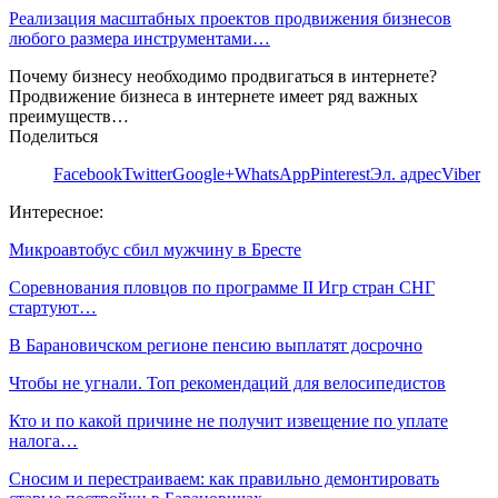
Реализация масштабных проектов продвижения бизнесов
любого размера инструментами…
Почему бизнесу необходимо продвигаться в интернете?
Продвижение бизнеса в интернете имеет ряд важных
преимуществ…
Поделиться
Facebook
Twitter
Google+
WhatsApp
Pinterest
Эл. адрес
Viber
Интересное:
Микроавтобус сбил мужчину в Бресте
Соревнования пловцов по программе II Игр стран СНГ
стартуют…
В Барановичском регионе пенсию выплатят досрочно
Чтобы не угнали. Топ рекомендаций для велосипедистов
Кто и по какой причине не получит извещение по уплате
налога…
Сносим и перестраиваем: как правильно демонтировать