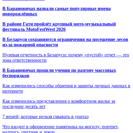
В Барановичах назвали самые популярные имена
новорождённых
В районе Гати пройдёт крупный мото-музыкальный
фестиваль MotoFestWest 2026
В Беларуси сохраняются ограничения на посещение лесов
из-за пожарной опасности
Нулевая отчетность в Беларуси: почему «пустой» отчет — это
зона ответственности
В Барановичах прошли учения по разгону массовых
беспорядков
Как изменились способы общения и защиты личных данных в
интернете
Как изменились представления о комфортном жилье за
последние десять лет
7 вещей, которые нельзя смывать в унитаз
Что входит в оформление памятника на могилу: портрет,
надпись, цветник и декор