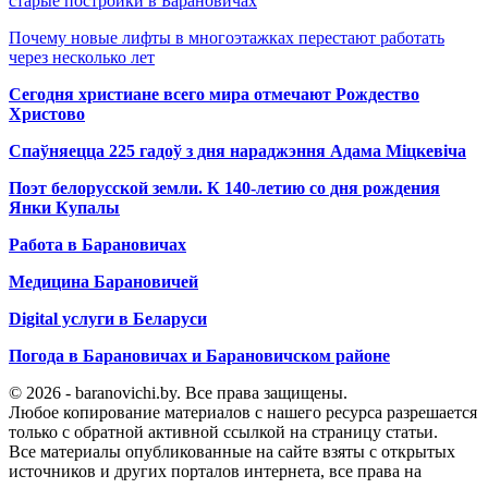
старые постройки в Барановичах
Почему новые лифты в многоэтажках перестают работать
через несколько лет
Сегодня христиане всего мира отмечают Рождество
Христово
Спаўняецца 225 гадоў з дня нараджэння Адама Міцкевіча
Поэт белорусской земли. К 140-летию со дня рождения
Янки Купалы
Работа в Барановичах
Медицина Барановичей
Digital услуги в Беларуси
Погода в Барановичах и Барановичском районе
© 2026 - baranovichi.by. Все права защищены.
Любое копирование материалов с нашего ресурса разрешается
только с обратной активной ссылкой на страницу статьи.
Все материалы опубликованные на сайте взяты с открытых
источников и других порталов интернета, все права на