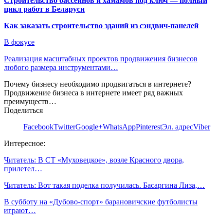
Строительство бассейнов и хамамов под ключ — полный
цикл работ в Беларуси
Как заказать строительство зданий из сэндвич-панелей
В фокусе
Реализация масштабных проектов продвижения бизнесов
любого размера инструментами…
Почему бизнесу необходимо продвигаться в интернете?
Продвижение бизнеса в интернете имеет ряд важных
преимуществ…
Поделиться
Facebook
Twitter
Google+
WhatsApp
Pinterest
Эл. адрес
Viber
Интересное:
Читатель: В СТ «Муховецкое», возле Красного двора,
прилетел…
Читатель: Вот такая поделка получилась. Басаргина Лиза,…
В субботу на «Дубово-спорт» барановичские футболисты
играют…