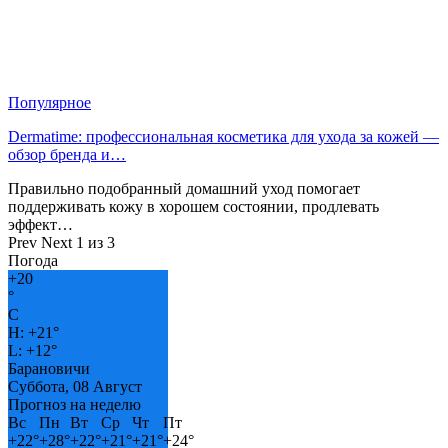
Популярное
Dermatime: профессиональная косметика для ухода за кожей —
обзор бренда и…
Правильно подобранный домашний уход помогает
поддерживать кожу в хорошем состоянии, продлевать
эффект…
Prev
Next
1 из 3
Погода
+
20
°
C
H:
+
21°
L:
+
12°
Барановичи
Суббота, 08 Август
Прогноз на неделю
Вс
Пн
Вт
Ср
Чт
Пт
+
22°
+
28°
+
22°
+
21°
+
21°
+
24°