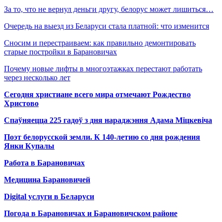
За то, что не вернул деньги другу, белорус может лишиться…
Очередь на выезд из Беларуси стала платной: что изменится
Сносим и перестраиваем: как правильно демонтировать
старые постройки в Барановичах
Почему новые лифты в многоэтажках перестают работать
через несколько лет
Сегодня христиане всего мира отмечают Рождество
Христово
Спаўняецца 225 гадоў з дня нараджэння Адама Міцкевіча
Поэт белорусской земли. К 140-летию со дня рождения
Янки Купалы
Работа в Барановичах
Медицина Барановичей
Digital услуги в Беларуси
Погода в Барановичах и Барановичском районе