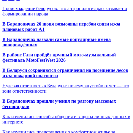
Происхождение белорусов: что антропология рассказывает о
формировании народа
В Барановичах 26 июня возможны перебои связи из-за
плановых работ A1
В Барановичах назвали самые популярные имена
новорождённых
В районе Гати пройдёт крупный мото-музыкальный
фестиваль MotoFestWest 2026
В Беларуси сохраняются ограничения на посещение лесов
из-за пожарной опасности
Нулевая отчетность в Беларуси: почему «пустой» отчет — это
зона ответственности
В Барановичах прошли учения по разгону массовых
беспорядков
Как изменились способы общения и защиты личных данных в
интернете
Как изменились представления о комфортном жилье за