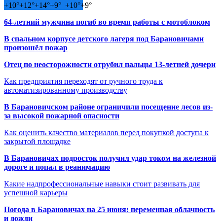
+
10°
+
12°
+
14°
+
9°
+
10°
+
9°
64-летний мужчина погиб во время работы с мотоблоком
В спальном корпусе детского лагеря под Барановичами
произошёл пожар
Отец по неосторожности отрубил пальцы 13-летней дочери
Как предприятия переходят от ручного труда к
автоматизированному производству
В Барановичском районе ограничили посещение лесов из-
за высокой пожарной опасности
Как оценить качество материалов перед покупкой доступа к
закрытой площадке
В Барановичах подросток получил удар током на железной
дороге и попал в реанимацию
Какие надпрофессиональные навыки стоит развивать для
успешной карьеры
Погода в Барановичах на 25 июня: переменная облачность
и дожди