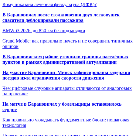
Кому показана лечебная физкультура (ЛФК)?
В Барановичах после столкновения двух легковушек
спасатели деблокировали пассажира
BMW i3 2026: до 850 км без подзарядки
Grand Mobile: как правильно начать и не совершить типичных
ошибок
В Барановичском районе уточнили границы населённых
пунктов в рамках административной актуализации
На участке Барановичи–Минск зафиксированы задержки
поездов из-за ограничения скорости движения
Чем цифровые слуховые аппараты отличаются от аналоговых
на практике
На матче в Барановичах у болельщицы остановилось
сердце
Как правильно укладывать фундаментные блоки: пошаговая
технология
Почему важно контролировать стресс и как в этом помогает