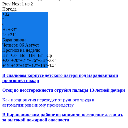
Prev
Next
1 из 2
Погода
+
32
°
C
H:
+
33°
L:
+
21°
Барановичи
Четверг, 06 Август
Прогноз на неделю
Пт
Сб
Вс
Пн
Вт
Ср
+
23°
+
20°
+
21°
+
26°
+
24°
+
23°
+
15°
+
12°
+
10°
+
12°
+
16°
+
14°
В спальном корпусе детского лагеря под Барановичами
произошёл пожар
Отец по неосторожности отрубил пальцы 13-летней дочери
Как предприятия переходят от ручного труда к
автоматизированному производству
В Барановичском районе ограничили посещение лесов из-
за высокой пожарной опасности