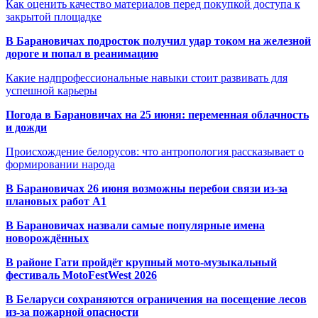
Как оценить качество материалов перед покупкой доступа к
закрытой площадке
В Барановичах подросток получил удар током на железной
дороге и попал в реанимацию
Какие надпрофессиональные навыки стоит развивать для
успешной карьеры
Погода в Барановичах на 25 июня: переменная облачность
и дожди
Происхождение белорусов: что антропология рассказывает о
формировании народа
В Барановичах 26 июня возможны перебои связи из-за
плановых работ A1
В Барановичах назвали самые популярные имена
новорождённых
В районе Гати пройдёт крупный мото-музыкальный
фестиваль MotoFestWest 2026
В Беларуси сохраняются ограничения на посещение лесов
из-за пожарной опасности