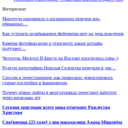
Интересное:
Минтруда напомнило о расширении перечня лиц,
обязанных…
Как устроить незабываемое фейерверк-шоу на день рождения
Камеры фотофиксации и техосмотр: какие штрафы
получают…
Читатель: Милота! В Бресте на Востоке поселились совы :)
Редкую литографию Николая Селещука передали в дар…
Сносим и перестраиваем: как правильно демонтировать
старые постройки в Барановичах
Почему новые лифты в многоэтажках перестают работать
через несколько лет
Сегодня христиане всего мира отмечают Рождество
Христово
Спаўняецца 225 гадоў з дня нараджэння Адама Міцкевіча