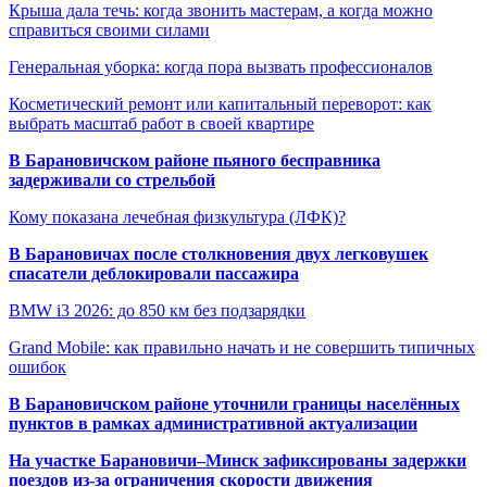
Крыша дала течь: когда звонить мастерам, а когда можно
справиться своими силами
Генеральная уборка: когда пора вызвать профессионалов
Косметический ремонт или капитальный переворот: как
выбрать масштаб работ в своей квартире
В Барановичском районе пьяного бесправника
задерживали со стрельбой
Кому показана лечебная физкультура (ЛФК)?
В Барановичах после столкновения двух легковушек
спасатели деблокировали пассажира
BMW i3 2026: до 850 км без подзарядки
Grand Mobile: как правильно начать и не совершить типичных
ошибок
В Барановичском районе уточнили границы населённых
пунктов в рамках административной актуализации
На участке Барановичи–Минск зафиксированы задержки
поездов из-за ограничения скорости движения