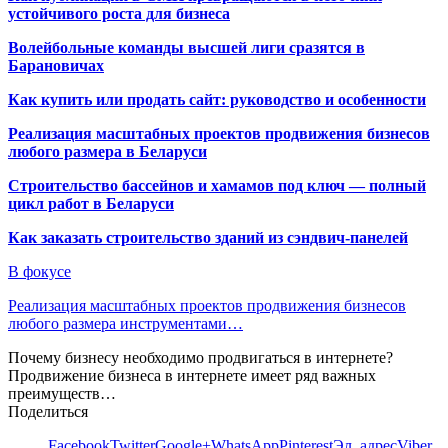
устойчивого роста для бизнеса
Волейбольные команды высшей лиги сразятся в
Барановичах
Как купить или продать сайт: руководство и особенности
Реализация масштабных проектов продвижения бизнесов
любого размера в Беларуси
Строительство бассейнов и хамамов под ключ — полный
цикл работ в Беларуси
Как заказать строительство зданий из сэндвич-панелей
В фокусе
Реализация масштабных проектов продвижения бизнесов
любого размера инструментами…
Почему бизнесу необходимо продвигаться в интернете?
Продвижение бизнеса в интернете имеет ряд важных
преимуществ…
Поделиться
Facebook
Twitter
Google+
WhatsApp
Pinterest
Эл. адрес
Viber