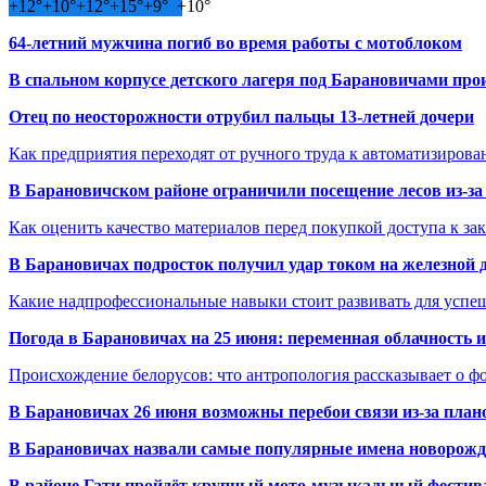
+
12°
+
10°
+
12°
+
15°
+
9°
+
10°
64-летний мужчина погиб во время работы с мотоблоком
В спальном корпусе детского лагеря под Барановичами пр
Отец по неосторожности отрубил пальцы 13-летней дочери
Как предприятия переходят от ручного труда к автоматизиров
В Барановичском районе ограничили посещение лесов из-з
Как оценить качество материалов перед покупкой доступа к з
В Барановичах подросток получил удар током на железной 
Какие надпрофессиональные навыки стоит развивать для успе
Погода в Барановичах на 25 июня: переменная облачность 
Происхождение белорусов: что антропология рассказывает о 
В Барановичах 26 июня возможны перебои связи из-за план
В Барановичах назвали самые популярные имена новорож
В районе Гати пройдёт крупный мото-музыкальный фестива