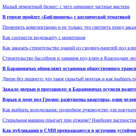
Малый ремонтный бизнес: с чего начинают частные мастера
В городе пройдет «Библионочь» с космической тематикой
Проверить комплектацию и не только: что смотреть перед заказ
Как соотнести видеокарту с монитором
Как заказать строительство зданий из сэндвич-панелей под кл
Строительство бассейнов и хамамов под ключ в Краснодаре л
В Барановичах обновляют остановки общественного транс
Двери без лишнего: что такое скрытый монтаж и как выбрать 
Зажало дверью и протащило: в Барановичах осудили водите
Взрыв в доме под Гродно: разрушены квартиры, один челов
Как выбрать холодильник: подробное руководство для покупат
Стиральная машина прыгает при отжиме? Наиболее распрост
Как публикации в СМИ превращаются в источник устойчиво