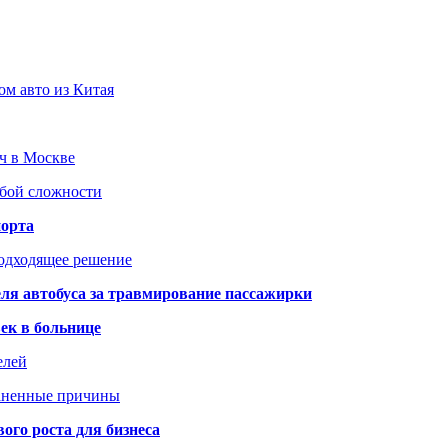
ом авто из Китая
юч в Москве
юбой сложности
порта
подходящее решение
ля автобуса за травмирование пассажирки
ек в больнице
елей
раненные причины
го роста для бизнеса