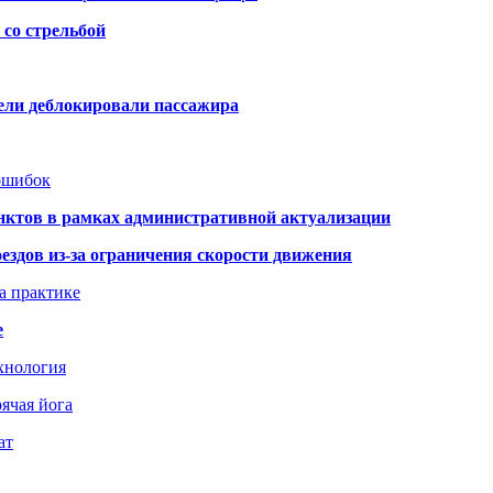
со стрельбой
тели деблокировали пассажира
 ошибок
нктов в рамках административной актуализации
здов из-за ограничения скорости движения
а практике
е
хнология
ячая йога
ат