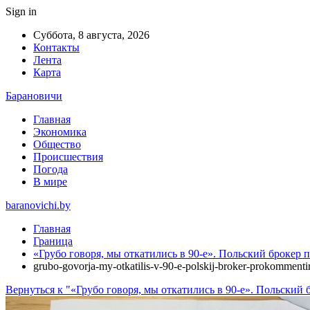
Sign in
Суббота, 8 августа, 2026
Контакты
Лента
Карта
Барановичи
Главная
Экономика
Общество
Происшествия
Погода
В мире
baranovichi.by
Главная
Граница
«Грубо говоря, мы откатились в 90-е». Польский брокер
grubo-govorja-my-otkatilis-v-90-e-polskij-broker-prokommenti
Вернуться к "«Грубо говоря, мы откатились в 90-е». Польски