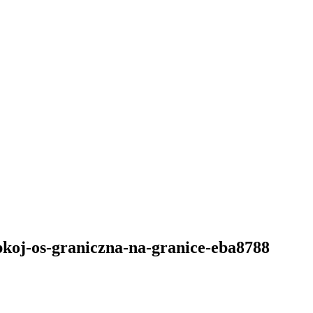
pkoj-os-graniczna-na-granice-eba8788