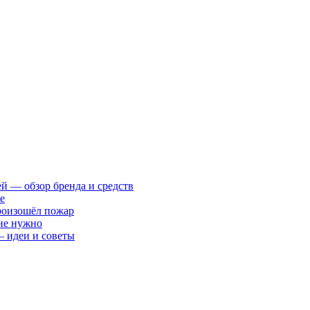
ей — обзор бренда и средств
е
произошёл пожар
 не нужно
— идеи и советы