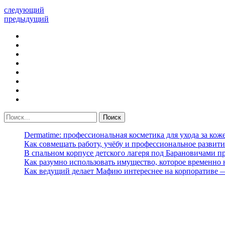
следующий
предыдущий
Dermatime: профессиональная косметика для ухода за кож
Как совмещать работу, учёбу и профессиональное развити
В спальном корпусе детского лагеря под Барановичами 
Как разумно использовать имущество, которое временно
Как ведущий делает Мафию интереснее на корпоративе 