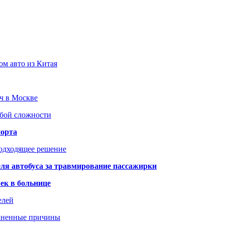
ом авто из Китая
юч в Москве
юбой сложности
порта
подходящее решение
ля автобуса за травмирование пассажирки
ек в больнице
елей
раненные причины