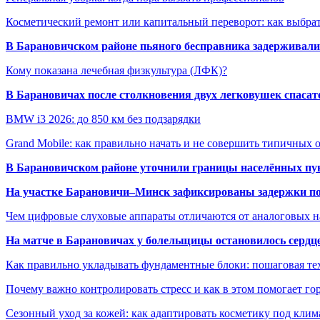
Косметический ремонт или капитальный переворот: как выбрат
В Барановичском районе пьяного бесправника задерживали 
Кому показана лечебная физкультура (ЛФК)?
В Барановичах после столкновения двух легковушек спаса
BMW i3 2026: до 850 км без подзарядки
Grand Mobile: как правильно начать и не совершить типичных
В Барановичском районе уточнили границы населённых пу
На участке Барановичи–Минск зафиксированы задержки пое
Чем цифровые слуховые аппараты отличаются от аналоговых н
На матче в Барановичах у болельщицы остановилось сердц
Как правильно укладывать фундаментные блоки: пошаговая те
Почему важно контролировать стресс и как в этом помогает гор
Сезонный уход за кожей: как адаптировать косметику под клим