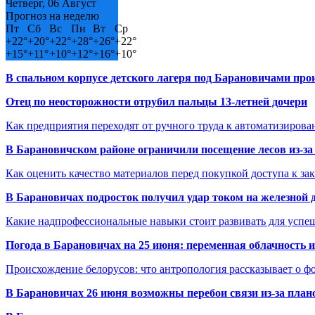
Четверг, 06 Август
Прогноз на неделю
Пт
Сб
Вс
Пн
Вт
Ср
+
22°
+
20°
+
22°
+
28°
+
26°
+
22°
+
15°
+
11°
+
10°
+
12°
+
16°
+
10°
В спальном корпусе детского лагеря под Барановичами пр
Отец по неосторожности отрубил пальцы 13-летней дочери
Как предприятия переходят от ручного труда к автоматизиров
В Барановичском районе ограничили посещение лесов из-з
Как оценить качество материалов перед покупкой доступа к з
В Барановичах подросток получил удар током на железной 
Какие надпрофессиональные навыки стоит развивать для успе
Погода в Барановичах на 25 июня: переменная облачность 
Происхождение белорусов: что антропология рассказывает о 
В Барановичах 26 июня возможны перебои связи из-за план