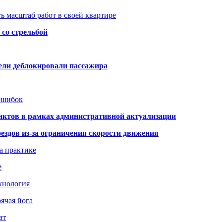
ь масштаб работ в своей квартире
со стрельбой
тели деблокировали пассажира
 ошибок
нктов в рамках административной актуализации
здов из-за ограничения скорости движения
а практике
е
хнология
ячая йога
ат