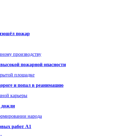
оизошёл пожар
анному производству
а высокой пожарной опасности
акрытой площадке
дороге и попал в реанимацию
шной карьеры
и дожди
формировании народа
овых работ A1