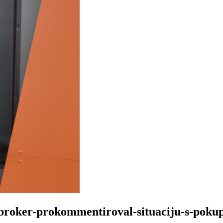
j-broker-prokommentiroval-situaciju-s-poku