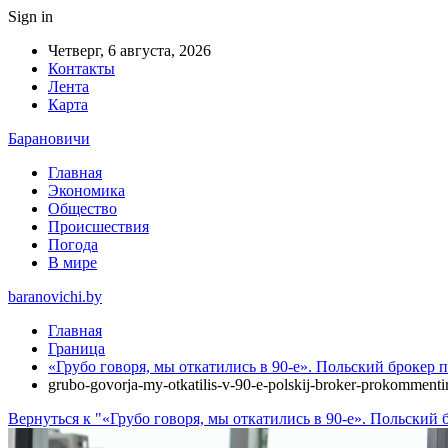
Sign in
Четверг, 6 августа, 2026
Контакты
Лента
Карта
Барановичи
Главная
Экономика
Общество
Происшествия
Погода
В мире
baranovichi.by
Главная
Граница
«Грубо говоря, мы откатились в 90-е». Польский брокер
grubo-govorja-my-otkatilis-v-90-e-polskij-broker-prokommenti
Вернуться к "«Грубо говоря, мы откатились в 90-е». Польски