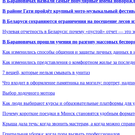
В Барановичах назвали самые популярные имена новорож
В районе Гати пройдёт крупный мото-музыкальный фестива
В Беларуси сохраняются ограничения на посещение лесов и
Нулевая отчетность в Беларуси: почему «пустой» отчет — это 
В Барановичах прошли учения по разгону массовых беспор
Как изменились способы общения и защиты личных данных в 
Как изменились представления о комфортном жилье за последни
7 вещей, которые нельзя смывать в унитаз
Что входит в оформление памятника на могилу: портрет, надпис
Выбор лодочного мотора
Как люди выбирают курсы и образовательные платформы для 
Почему короткие поездки в Минск становятся удобным формат
Крыша дала течь: когда звонить мастерам, а когда можно справ
Генеральная уборка: когда пора вызвать профессионалов