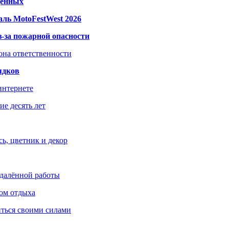
дённых
ль MotoFestWest 2026
з-за пожарной опасности
зона ответственности
ядков
интернете
е десять лет
ь, цветник и декор
удалённой работы
ом отдыха
иться своими силами