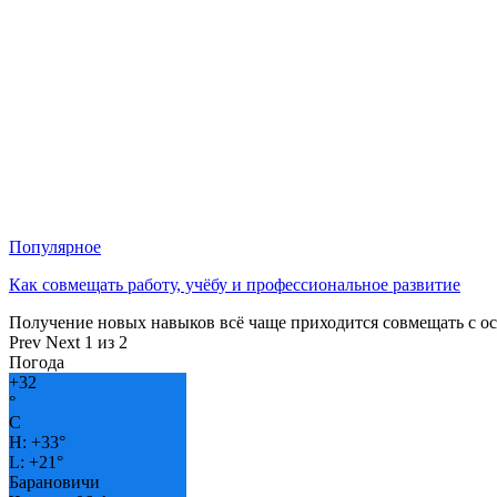
Популярное
Как совмещать работу, учёбу и профессиональное развитие
Получение новых навыков всё чаще приходится совмещать с о
Prev
Next
1 из 2
Погода
+
32
°
C
H:
+
33°
L:
+
21°
Барановичи