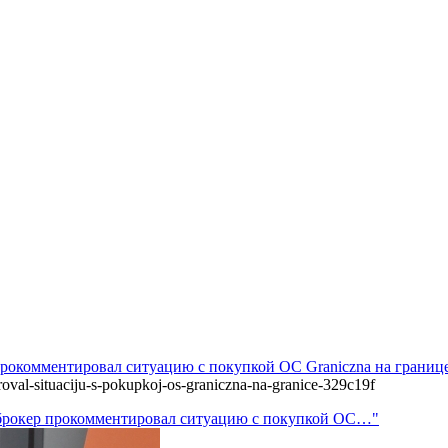
 прокомментировал ситуацию с покупкой ОС Graniczna на границ
roval-situaciju-s-pokupkoj-os-graniczna-na-granice-329c19f
й брокер прокомментировал ситуацию с покупкой ОС…"