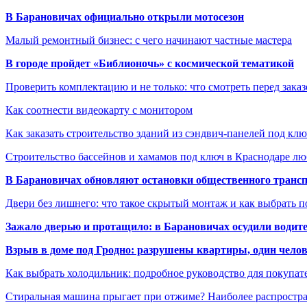
В Барановичах официально открыли мотосезон
Малый ремонтный бизнес: с чего начинают частные мастера
В городе пройдет «Библионочь» с космической тематикой
Проверить комплектацию и не только: что смотреть перед заказ
Как соотнести видеокарту с монитором
Как заказать строительство зданий из сэндвич-панелей под кл
Строительство бассейнов и хамамов под ключ в Краснодаре л
В Барановичах обновляют остановки общественного транс
Двери без лишнего: что такое скрытый монтаж и как выбрать 
Зажало дверью и протащило: в Барановичах осудили водите
Взрыв в доме под Гродно: разрушены квартиры, один челов
Как выбрать холодильник: подробное руководство для покупат
Стиральная машина прыгает при отжиме? Наиболее распрост