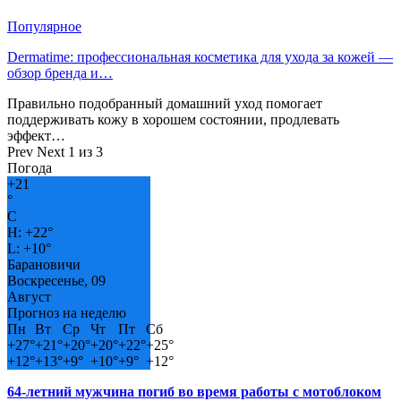
Популярное
Dermatime: профессиональная косметика для ухода за кожей —
обзор бренда и…
Правильно подобранный домашний уход помогает
поддерживать кожу в хорошем состоянии, продлевать
эффект…
Prev
Next
1 из 3
Погода
+
21
°
C
H:
+
22°
L:
+
10°
Барановичи
Воскресенье, 09
Август
Прогноз на неделю
Пн
Вт
Ср
Чт
Пт
Сб
+
27°
+
21°
+
20°
+
20°
+
22°
+
25°
+
12°
+
13°
+
9°
+
10°
+
9°
+
12°
64-летний мужчина погиб во время работы с мотоблоком