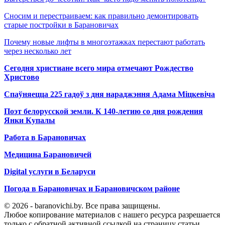
Сносим и перестраиваем: как правильно демонтировать
старые постройки в Барановичах
Почему новые лифты в многоэтажках перестают работать
через несколько лет
Сегодня христиане всего мира отмечают Рождество
Христово
Спаўняецца 225 гадоў з дня нараджэння Адама Міцкевіча
Поэт белорусской земли. К 140-летию со дня рождения
Янки Купалы
Работа в Барановичах
Медицина Барановичей
Digital услуги в Беларуси
Погода в Барановичах и Барановичском районе
© 2026 - baranovichi.by. Все права защищены.
Любое копирование материалов с нашего ресурса разрешается
только с обратной активной ссылкой на страницу статьи.