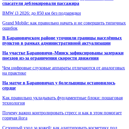
спасатели деблокировали пассажира
BMW i3 2026: до 850 км без подзарядки
Grand Mobile: как правильно начать и не совершить типичных
ошибок
В Барановичском районе уточнили границы населённых
пунктов в рамках административной актуализации
На участке Барановичи–Минск зафиксированы задержки
поездов из-за ограничения скорости движения
Чем цифровые слуховые аппараты отличаются от аналоговых
на практике
На матче в Барановичах у болельщицы остановилось
сердце
Как правильно укладывать фундаментные блоки: пошаговая
технология
Почему важно контролировать стресс и как в этом помогает
горячая йога
Сезонный уход за кожей: как адаптировать косметику под