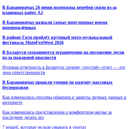
В Барановичах 26 июня возможны перебои связи из-за
плановых работ A1
В Барановичах назвали самые популярные имена
новорождённых
В районе Гати пройдёт крупный мото-музыкальный
фестиваль MotoFestWest 2026
В Беларуси сохраняются ограничения на посещение лесов
из-за пожарной опасности
Нулевая отчетность в Беларуси: почему «пустой» отчет — это
зона ответственности
В Барановичах прошли учения по разгону массовых
беспорядков
Как изменились способы общения и защиты личных данных в
интернете
Как изменились представления о комфортном жилье за
последние десять лет
7 вещей, которые нельзя смывать в унитаз