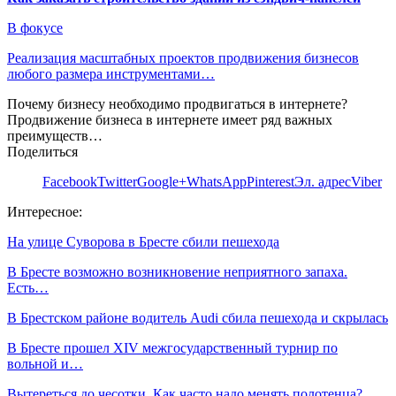
В фокусе
Реализация масштабных проектов продвижения бизнесов
любого размера инструментами…
Почему бизнесу необходимо продвигаться в интернете?
Продвижение бизнеса в интернете имеет ряд важных
преимуществ…
Поделиться
Facebook
Twitter
Google+
WhatsApp
Pinterest
Эл. адрес
Viber
Интересное:
На улице Суворова в Бресте сбили пешехода
В Бресте возможно возникновение неприятного запаха.
Есть…
В Брестском районе водитель Audi сбила пешехода и скрылась
В Бресте прошел XIV межгосударственный турнир по
вольной и…
Вытереться до чесотки. Как часто надо менять полотенца?