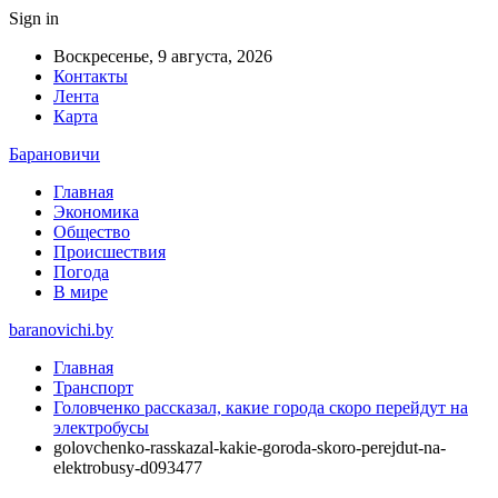
Sign in
Воскресенье, 9 августа, 2026
Контакты
Лента
Карта
Барановичи
Главная
Экономика
Общество
Происшествия
Погода
В мире
baranovichi.by
Главная
Транспорт
Головченко рассказал, какие города скоро перейдут на
электробусы
golovchenko-rasskazal-kakie-goroda-skoro-perejdut-na-
elektrobusy-d093477