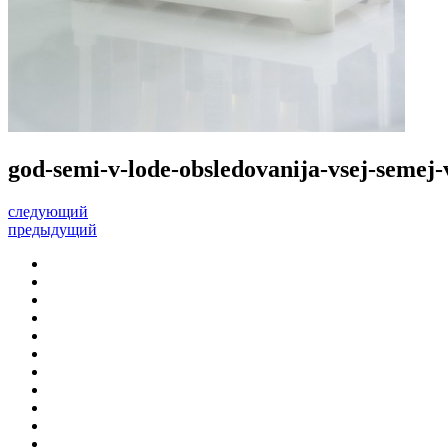
god-semi-v-lode-obsledovanija-vsej-semej
следующий
предыдущий