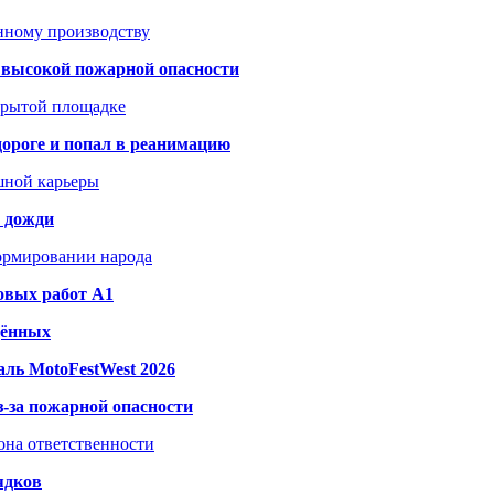
анному производству
а высокой пожарной опасности
акрытой площадке
дороге и попал в реанимацию
шной карьеры
и дожди
формировании народа
овых работ A1
дённых
ль MotoFestWest 2026
з-за пожарной опасности
зона ответственности
ядков