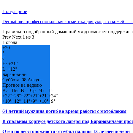
Популярное
Dermatime: профессиональная косметика для ухода за кожей —
Правильно подобранный домашний уход помогает поддерживат
Prev
Next
1 из 3
Погода
+
20
°
C
H:
+
21°
L:
+
12°
Барановичи
Суббота, 08 Август
Прогноз на неделю
Вс
Пн
Вт
Ср
Чт
Пт
+
22°
+
28°
+
22°
+
21°
+
21°
+
24°
+
10°
+
12°
+
14°
+
9°
+
10°
+
9°
64-летний мужчина погиб во время работы с мотоблоком
В спальном корпусе детского лагеря под Барановичами пр
Отец по неосторожности отрубил пальцы 13-летней дочери