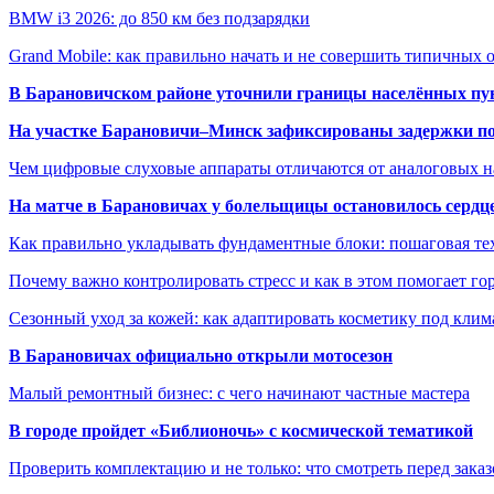
BMW i3 2026: до 850 км без подзарядки
Grand Mobile: как правильно начать и не совершить типичных
В Барановичском районе уточнили границы населённых пу
На участке Барановичи–Минск зафиксированы задержки пое
Чем цифровые слуховые аппараты отличаются от аналоговых н
На матче в Барановичах у болельщицы остановилось сердц
Как правильно укладывать фундаментные блоки: пошаговая те
Почему важно контролировать стресс и как в этом помогает гор
Сезонный уход за кожей: как адаптировать косметику под клим
В Барановичах официально открыли мотосезон
Малый ремонтный бизнес: с чего начинают частные мастера
В городе пройдет «Библионочь» с космической тематикой
Проверить комплектацию и не только: что смотреть перед заказ