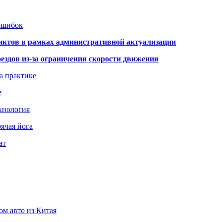
 ошибок
нктов в рамках административной актуализации
здов из-за ограничения скорости движения
а практике
е
хнология
ячая йога
ат
ом авто из Китая