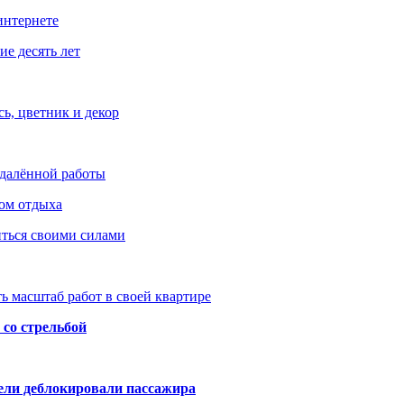
интернете
е десять лет
ь, цветник и декор
удалённой работы
ом отдыха
иться своими силами
ь масштаб работ в своей квартире
со стрельбой
тели деблокировали пассажира