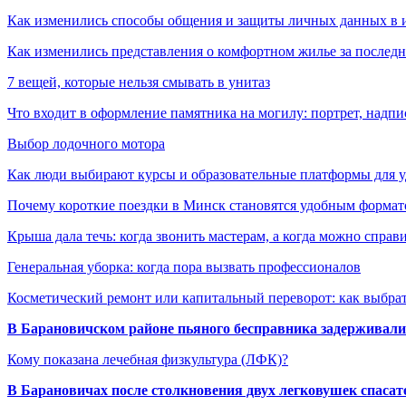
Как изменились способы общения и защиты личных данных в 
Как изменились представления о комфортном жилье за последни
7 вещей, которые нельзя смывать в унитаз
Что входит в оформление памятника на могилу: портрет, надпис
Выбор лодочного мотора
Как люди выбирают курсы и образовательные платформы для 
Почему короткие поездки в Минск становятся удобным формат
Крыша дала течь: когда звонить мастерам, а когда можно справ
Генеральная уборка: когда пора вызвать профессионалов
Косметический ремонт или капитальный переворот: как выбрат
В Барановичском районе пьяного бесправника задерживали 
Кому показана лечебная физкультура (ЛФК)?
В Барановичах после столкновения двух легковушек спаса