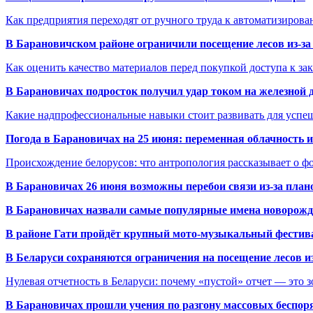
Как предприятия переходят от ручного труда к автоматизиров
В Барановичском районе ограничили посещение лесов из-з
Как оценить качество материалов перед покупкой доступа к з
В Барановичах подросток получил удар током на железной 
Какие надпрофессиональные навыки стоит развивать для успе
Погода в Барановичах на 25 июня: переменная облачность 
Происхождение белорусов: что антропология рассказывает о 
В Барановичах 26 июня возможны перебои связи из-за план
В Барановичах назвали самые популярные имена новорож
В районе Гати пройдёт крупный мото-музыкальный фестива
В Беларуси сохраняются ограничения на посещение лесов и
Нулевая отчетность в Беларуси: почему «пустой» отчет — это 
В Барановичах прошли учения по разгону массовых беспор