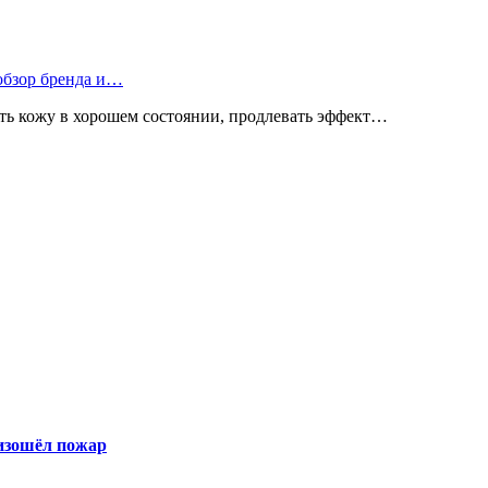
 обзор бренда и…
ь кожу в хорошем состоянии, продлевать эффект…
оизошёл пожар