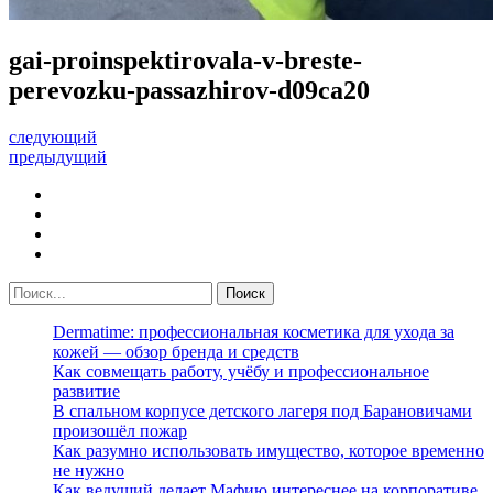
gai-proinspektirovala-v-breste-
perevozku-passazhirov-d09ca20
следующий
предыдущий
Dermatime: профессиональная косметика для ухода за
кожей — обзор бренда и средств
Как совмещать работу, учёбу и профессиональное
развитие
В спальном корпусе детского лагеря под Барановичами
произошёл пожар
Как разумно использовать имущество, которое временно
не нужно
Как ведущий делает Мафию интереснее на корпоративе