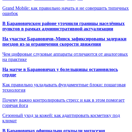
Grand Mobile: как правильно начать и не совершить типичных
ошибок
В Барановичском районе уточнили границы населённых
пунктов в рамках административной актуализации
На участке Барановичи–Минск зафиксированы задержки
поездов из-за ограничения скорости движения
Чем цифровые слуховые аппараты отличаются от аналоговых
на практике
На матче в Барановичах у болельщицы остановилось
сердце
Как правильно укладывать фундаментные блоки: пошаговая
технология
Почему важно контролировать стресс и как в этом помогает
горячая йога
Сезонный уход за кожей: как адаптировать косметику под
климат
В Барановичах официально открыли мотосезон