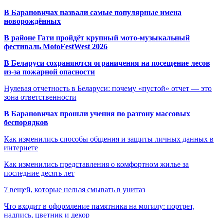
В Барановичах назвали самые популярные имена
новорождённых
В районе Гати пройдёт крупный мото-музыкальный
фестиваль MotoFestWest 2026
В Беларуси сохраняются ограничения на посещение лесов
из-за пожарной опасности
Нулевая отчетность в Беларуси: почему «пустой» отчет — это
зона ответственности
В Барановичах прошли учения по разгону массовых
беспорядков
Как изменились способы общения и защиты личных данных в
интернете
Как изменились представления о комфортном жилье за
последние десять лет
7 вещей, которые нельзя смывать в унитаз
Что входит в оформление памятника на могилу: портрет,
надпись, цветник и декор