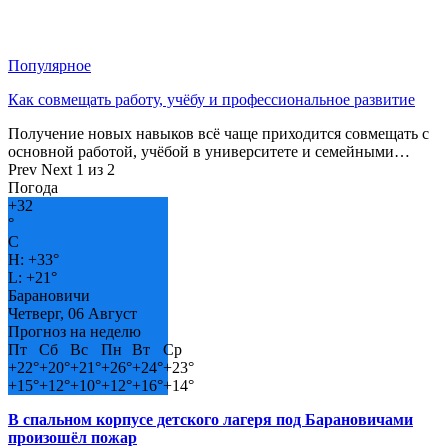
Популярное
Как совмещать работу, учёбу и профессиональное развитие
Получение новых навыков всё чаще приходится совмещать с
основной работой, учёбой в университете и семейными…
Prev
Next
1 из 2
Погода
+
32
°
C
H:
+
33°
L:
+
21°
Барановичи
Четверг, 06 Август
Прогноз на неделю
Пт
Сб
Вс
Пн
Вт
Ср
+
22°
+
20°
+
21°
+
26°
+
24°
+
23°
+
15°
+
12°
+
10°
+
12°
+
16°
+
14°
В спальном корпусе детского лагеря под Барановичами
произошёл пожар