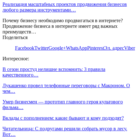
Реализация масштабных проектов продвижения бизнесов
любого размера инструментами…
Почему бизнесу необходимо продвигаться в интернете?
Продвижение бизнеса в интернете имеет ряд важных
преимуществ…
Поделиться
Facebook
Twitter
Google+
WhatsApp
Pinterest
Эл. адрес
Viber
Интересное:
В сезон простуд нелишне вспомнить: 3 правила
качественного…
Лукашенко провел телефонные переговоры с Макроном. О
чем…
Умер бизнесмен — прототип главного героя культового
фильма…
Вклады с пополнением: какие бывают и кому подходят?
Читательница: С подругами решили собрать мусор в лесу.
Вот…