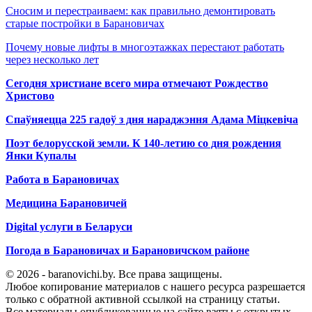
Сносим и перестраиваем: как правильно демонтировать
старые постройки в Барановичах
Почему новые лифты в многоэтажках перестают работать
через несколько лет
Сегодня христиане всего мира отмечают Рождество
Христово
Спаўняецца 225 гадоў з дня нараджэння Адама Міцкевіча
Поэт белорусской земли. К 140-летию со дня рождения
Янки Купалы
Работа в Барановичах
Медицина Барановичей
Digital услуги в Беларуси
Погода в Барановичах и Барановичском районе
© 2026 - baranovichi.by. Все права защищены.
Любое копирование материалов с нашего ресурса разрешается
только с обратной активной ссылкой на страницу статьи.
Все материалы опубликованные на сайте взяты с открытых