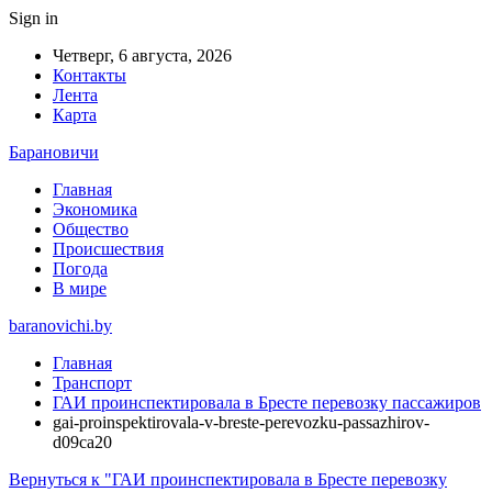
Sign in
Четверг, 6 августа, 2026
Контакты
Лента
Карта
Барановичи
Главная
Экономика
Общество
Происшествия
Погода
В мире
baranovichi.by
Главная
Транспорт
ГАИ проинспектировала в Бресте перевозку пассажиров
gai-proinspektirovala-v-breste-perevozku-passazhirov-
d09ca20
Вернуться к "ГАИ проинспектировала в Бресте перевозку