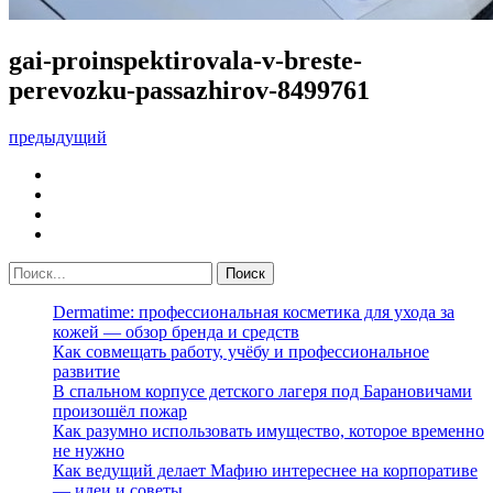
gai-proinspektirovala-v-breste-
perevozku-passazhirov-8499761
предыдущий
Dermatime: профессиональная косметика для ухода за
кожей — обзор бренда и средств
Как совмещать работу, учёбу и профессиональное
развитие
В спальном корпусе детского лагеря под Барановичами
произошёл пожар
Как разумно использовать имущество, которое временно
не нужно
Как ведущий делает Мафию интереснее на корпоративе
— идеи и советы