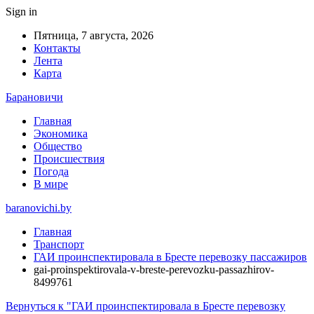
Sign in
Пятница, 7 августа, 2026
Контакты
Лента
Карта
Барановичи
Главная
Экономика
Общество
Происшествия
Погода
В мире
baranovichi.by
Главная
Транспорт
ГАИ проинспектировала в Бресте перевозку пассажиров
gai-proinspektirovala-v-breste-perevozku-passazhirov-
8499761
Вернуться к "ГАИ проинспектировала в Бресте перевозку