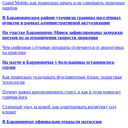
Grand Mobile: как правильно начать и не совершить типичных
ошибок
В Барановичском районе уточнили границы населённых
пунктов в рамках административной актуализации
На участке Барановичи–Минск зафиксированы задержки
поездов из-за ограничения скорости движения
Чем цифровые слуховые аппараты отличаются от аналоговых
на практике
На матче в Барановичах у болельщицы остановилось
сердце
Как правильно укладывать фундаментные блоки: пошаговая
технология
Почему важно контролировать стресс и как в этом помогает
горячая йога
Сезонный уход за кожей: как адаптировать косметику под
климат
В Барановичах официально открыли мотосезон