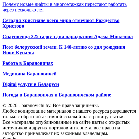
Почему новые лифты в многоэтажках перестают работать
через несколько лет
Сегодня христиане всего мира отмечают Рождество
Христово
Спаўняецца 225 гадоў з дня нараджэння Адама Міцкевіча
Поэт белорусской земли. К 140-летию со дня рождения
Янки Купалы
Работа в Барановичах
Медицина Барановичей
Digital услуги в Беларуси
Погода в Барановичах и Барановичском районе
© 2026 - baranovichi.by. Все права защищены.
Любое копирование материалов с нашего ресурса разрешается
только с обратной активной ссылкой на страницу статьи.
Все материалы опубликованные на сайте взяты с открытых
источников и других порталов интернета, все права на
авторство принадлежат их законным владельцам.
Sign in