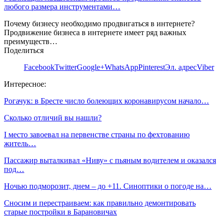
любого размера инструментами…
Почему бизнесу необходимо продвигаться в интернете?
Продвижение бизнеса в интернете имеет ряд важных
преимуществ…
Поделиться
Facebook
Twitter
Google+
WhatsApp
Pinterest
Эл. адрес
Viber
Интересное:
Рогачук: в Бресте число болеющих коронавирусом начало…
Сколько отличий вы нашли?
I место завоевал на первенстве страны по фехтованию
житель…
Пассажир выталкивал «Ниву» с пьяным водителем и оказался
под…
Ночью подморозит, днем – до +11. Синоптики о погоде на…
Сносим и перестраиваем: как правильно демонтировать
старые постройки в Барановичах