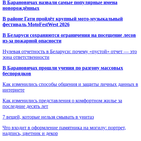
В Барановичах назвали самые популярные имена
новорождённых
В районе Гати пройдёт крупный мото-музыкальный
фестиваль MotoFestWest 2026
В Беларуси сохраняются ограничения на посещение лесов
из-за пожарной опасности
Нулевая отчетность в Беларуси: почему «пустой» отчет — это
зона ответственности
В Барановичах прошли учения по разгону массовых
беспорядков
Как изменились способы общения и защиты личных данных в
интернете
Как изменились представления о комфортном жилье за
последние десять лет
7 вещей, которые нельзя смывать в унитаз
Что входит в оформление памятника на могилу: портрет,
надпись, цветник и декор