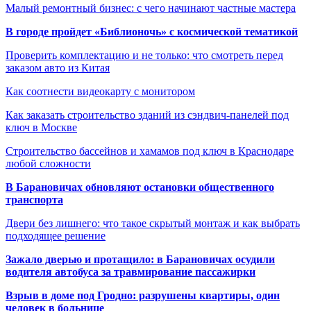
Малый ремонтный бизнес: с чего начинают частные мастера
В городе пройдет «Библионочь» с космической тематикой
Проверить комплектацию и не только: что смотреть перед
заказом авто из Китая
Как соотнести видеокарту с монитором
Как заказать строительство зданий из сэндвич-панелей под
ключ в Москве
Строительство бассейнов и хамамов под ключ в Краснодаре
любой сложности
В Барановичах обновляют остановки общественного
транспорта
Двери без лишнего: что такое скрытый монтаж и как выбрать
подходящее решение
Зажало дверью и протащило: в Барановичах осудили
водителя автобуса за травмирование пассажирки
Взрыв в доме под Гродно: разрушены квартиры, один
человек в больнице