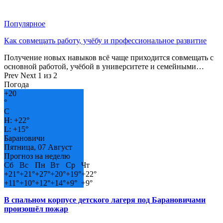
Популярное
Как совмещать работу, учёбу и профессиональное развитие
Получение новых навыков всё чаще приходится совмещать с
основной работой, учёбой в университете и семейными…
Prev
Next
1 из 2
Погода
+
20
°
C
H:
+
22°
L:
+
15°
Барановичи
Пятница, 07 Август
Прогноз на неделю
Сб
Вс
Пн
Вт
Ср
Чт
+
21°
+
21°
+
27°
+
20°
+
19°
+
22°
+
11°
+
10°
+
12°
+
14°
+
9°
+
9°
В спальном корпусе детского лагеря под Барановичами
произошёл пожар