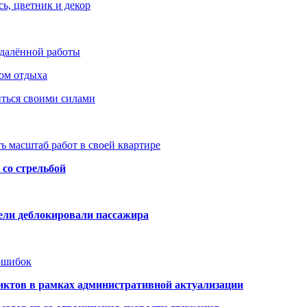
ь, цветник и декор
удалённой работы
ом отдыха
иться своими силами
ь масштаб работ в своей квартире
со стрельбой
тели деблокировали пассажира
 ошибок
нктов в рамках административной актуализации