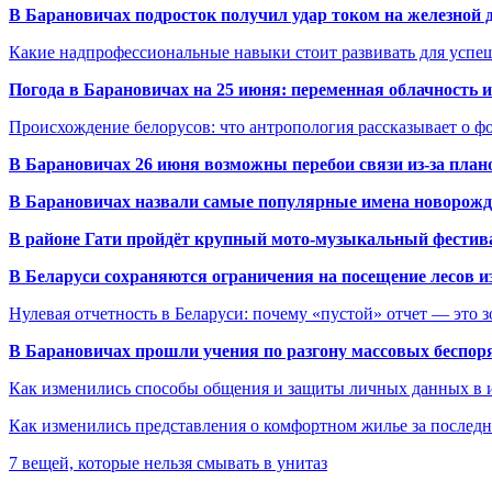
В Барановичах подросток получил удар током на железной 
Какие надпрофессиональные навыки стоит развивать для успе
Погода в Барановичах на 25 июня: переменная облачность 
Происхождение белорусов: что антропология рассказывает о 
В Барановичах 26 июня возможны перебои связи из-за план
В Барановичах назвали самые популярные имена новорож
В районе Гати пройдёт крупный мото-музыкальный фестива
В Беларуси сохраняются ограничения на посещение лесов и
Нулевая отчетность в Беларуси: почему «пустой» отчет — это 
В Барановичах прошли учения по разгону массовых беспор
Как изменились способы общения и защиты личных данных в 
Как изменились представления о комфортном жилье за последни
7 вещей, которые нельзя смывать в унитаз