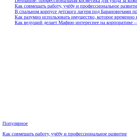
Dermatime: профессиональная косметика для ухода за кож
Как совмещать работу, учёбу и профессиональное развити
В спальном корпусе детского лагеря под Барановичами 
Как разумно использовать имущество, которое временно
Как ведущий делает Мафию интереснее на корпоративе 
Популярное
Как совмещать работу, учёбу и профессиональное развитие