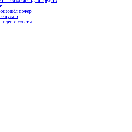
ей — обзор бренда и средств
е
произошёл пожар
 не нужно
— идеи и советы