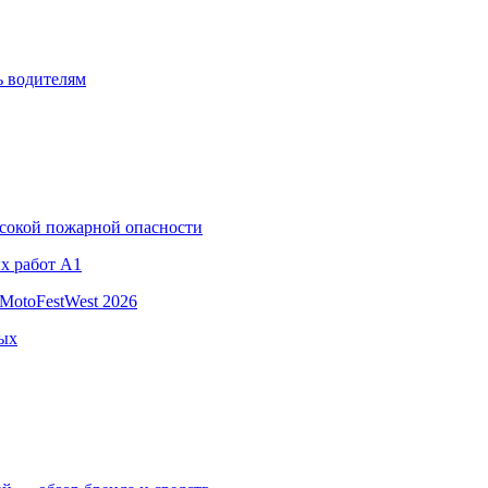
ь водителям
ысокой пожарной опасности
х работ A1
MotoFestWest 2026
ных