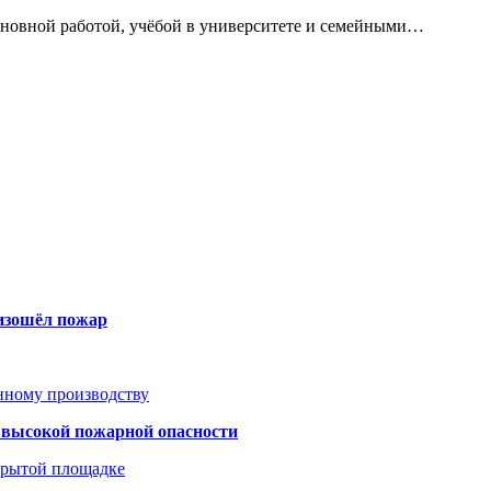
сновной работой, учёбой в университете и семейными…
оизошёл пожар
анному производству
а высокой пожарной опасности
акрытой площадке