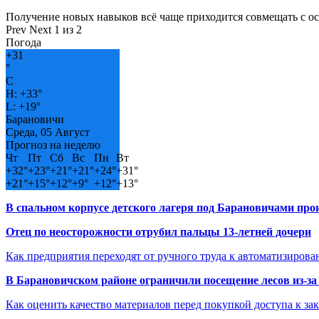
Получение новых навыков всё чаще приходится совмещать с о
Prev
Next
1 из 2
Погода
+
31
°
C
H:
+
33°
L:
+
19°
Барановичи
Среда, 05 Август
Прогноз на неделю
Чт
Пт
Сб
Вс
Пн
Вт
+
32°
+
23°
+
21°
+
21°
+
24°
+
31°
+
21°
+
15°
+
12°
+
9°
+
12°
+
13°
В спальном корпусе детского лагеря под Барановичами пр
Отец по неосторожности отрубил пальцы 13-летней дочери
Как предприятия переходят от ручного труда к автоматизиров
В Барановичском районе ограничили посещение лесов из-з
Как оценить качество материалов перед покупкой доступа к з