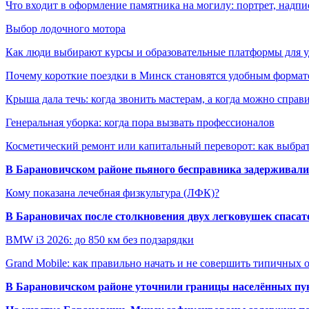
Что входит в оформление памятника на могилу: портрет, надпис
Выбор лодочного мотора
Как люди выбирают курсы и образовательные платформы для 
Почему короткие поездки в Минск становятся удобным формат
Крыша дала течь: когда звонить мастерам, а когда можно справ
Генеральная уборка: когда пора вызвать профессионалов
Косметический ремонт или капитальный переворот: как выбрат
В Барановичском районе пьяного бесправника задерживали 
Кому показана лечебная физкультура (ЛФК)?
В Барановичах после столкновения двух легковушек спаса
BMW i3 2026: до 850 км без подзарядки
Grand Mobile: как правильно начать и не совершить типичных
В Барановичском районе уточнили границы населённых пу