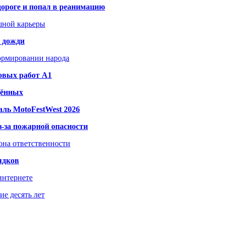
дороге и попал в реанимацию
шной карьеры
и дожди
формировании народа
овых работ A1
дённых
ль MotoFestWest 2026
з-за пожарной опасности
зона ответственности
ядков
интернете
е десять лет