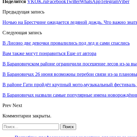
Поделится
VK
OK.ru
Facebook
Twitter
WhatsApp
Telegram
Viber
Предыдущая запись
Ночью на Брестчине ожидается ледяной дождь. Что важно знат
Следующая запись
В Лиозно две девочки провалились под лед и сами спаслись
Вам также могут понравиться
Еще от автора
В Барановичском районе ограничили посещение лесов из-за в
В Барановичах 26 июня возможны перебои связи из-за плановы
В районе Гати пройдёт крупный мото-музыкальный фестиваль 
В Барановичах назвали самые популярные имена новорождён
Prev
Next
Комментарии закрыты.