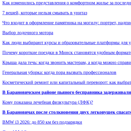
Как изменились представления о комфортном жилье за последни
7 вещей, которые нельзя смывать в унитаз
Что входит в оформление памятника на могилу: портрет, надпис
Выбор лодочного мотора
Как люди выбирают курсы и образовательные платформы для 
Почему короткие поездки в Минск становятся удобным формат
Крыша дала течь: когда звонить мастерам, а когда можно справ
Генеральная уборка: когда пора вызвать профессионалов
Косметический ремонт или капитальный переворот: как выбрат
В Барановичском районе пьяного бесправника задерживали 
Кому показана лечебная физкультура (ЛФК)?
В Барановичах после столкновения двух легковушек спаса
BMW i3 2026: до 850 км без подзарядки