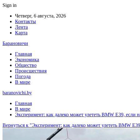
Sign in
Четверг, 6 августа, 2026
Контакты
Лента
Карта
Барановичи
Главная
Экономика
Общество
Происшествия
Погода
В мире
baranovichi.by
Главная
В мире
Эксперимент: как далеко может улететь BMW E39, если н
Вернуться к "Эксперимент: как далеко может улететь BMW E39,