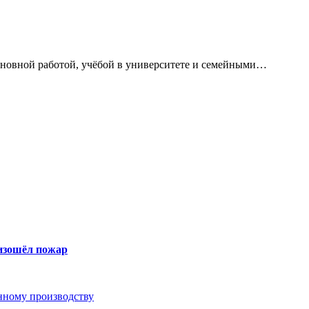
сновной работой, учёбой в университете и семейными…
оизошёл пожар
анному производству