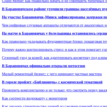
Grand Mobile: как правильно начать и не совершить типичных
В Барановичском районе уточнили границы населённых пу
На участке Барановичи–Минск зафиксированы задержки пое
Чем цифровые слуховые аппараты отличаются от аналоговых н
На матче в Барановичах у болельщицы остановилось сердц
Как правильно укладывать фундаментные блоки: пошаговая те
Почему важно контролировать стресс и как в этом помогает гор
Сезонный уход за кожей: как адаптировать косметику под клим
В Барановичах официально открыли мотосезон
Малый ремонтный бизнес: с чего начинают частные мастера
В городе пройдет «Библионочь» с космической тематикой
Проверить комплектацию и не только: что смотреть перед заказ
Как соотнести видеокарту с монитором
Как заказать строительство зданий из сэндвич-панелей под кл