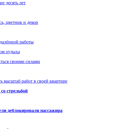
е десять лет
ь, цветник и декор
удалённой работы
ом отдыха
иться своими силами
ь масштаб работ в своей квартире
со стрельбой
тели деблокировали пассажира