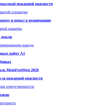
а высокой пожарной опасности
акрытой площадке
дороге и попал в реанимацию
шной карьеры
и дожди
формировании народа
овых работ A1
дённых
ль MotoFestWest 2026
з-за пожарной опасности
зона ответственности
ядков
интернете