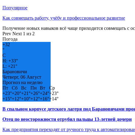
Популярное
Как совмещать работу, учёбу и профессиональное развитие
Получение новых навыков всё чаще приходится совмещать с о
Prev
Next
1 из 2
Погода
+
32
°
C
H:
+
33°
L:
+
21°
Барановичи
Четверг, 06 Август
Прогноз на неделю
Пт
Сб
Вс
Пн
Вт
Ср
+
23°
+
20°
+
21°
+
26°
+
24°
+
23°
+
15°
+
12°
+
10°
+
12°
+
16°
+
14°
В спальном корпусе детского лагеря под Барановичами пр
Отец по неосторожности отрубил пальцы 13-летней дочери
Как предприятия переходят от ручного труда к автоматизиров