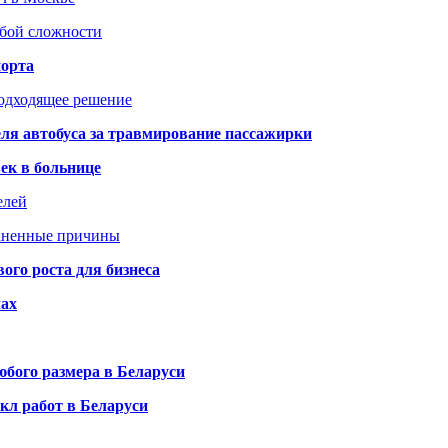
юбой сложности
порта
подходящее решение
ля автобуса за травмирование пассажирки
ек в больнице
елей
раненные причины
го роста для бизнеса
чах
бого размера в Беларуси
кл работ в Беларуси