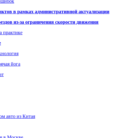
 ошибок
нктов в рамках административной актуализации
здов из-за ограничения скорости движения
а практике
е
хнология
ячая йога
ат
ом авто из Китая
юч в Москве