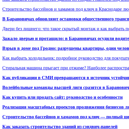
Строительство бассейнов и хамамов под ключ в Краснодаре л
В Барановичах обновляют остановки общественного транс
Двери без лишнего: что такое скрытый монтаж и как выбрать 
Зажало дверью и протащило: в Барановичах осудили водите
Взрыв в доме под Гродно: разрушены квартиры, один челов
Как выбрать холодильник: подробное руководство для покупат
Стиральная машина прыгает при отжиме? Наиболее распрост
Как публикации в СМИ превращаются в источник устойчиво
Волейбольные команды высшей лиги сразятся в Баранови
Как купить или продать сайт: руководство и особенности
Реализация масштабных проектов продвижения бизнесов лю
Строительство бассейнов и хамамов под ключ — полный ци
Как заказать строительство зданий из сэндвич-панелей