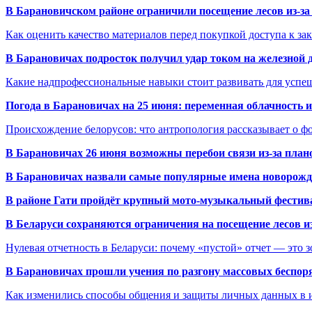
В Барановичском районе ограничили посещение лесов из-з
Как оценить качество материалов перед покупкой доступа к з
В Барановичах подросток получил удар током на железной 
Какие надпрофессиональные навыки стоит развивать для успе
Погода в Барановичах на 25 июня: переменная облачность 
Происхождение белорусов: что антропология рассказывает о 
В Барановичах 26 июня возможны перебои связи из-за план
В Барановичах назвали самые популярные имена новорож
В районе Гати пройдёт крупный мото-музыкальный фестива
В Беларуси сохраняются ограничения на посещение лесов и
Нулевая отчетность в Беларуси: почему «пустой» отчет — это 
В Барановичах прошли учения по разгону массовых беспор
Как изменились способы общения и защиты личных данных в 