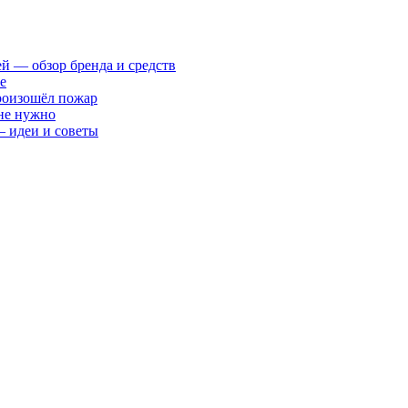
ей — обзор бренда и средств
е
произошёл пожар
 не нужно
— идеи и советы