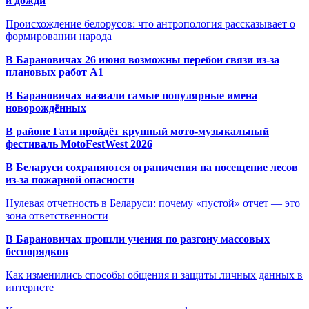
и дожди
Происхождение белорусов: что антропология рассказывает о
формировании народа
В Барановичах 26 июня возможны перебои связи из-за
плановых работ A1
В Барановичах назвали самые популярные имена
новорождённых
В районе Гати пройдёт крупный мото-музыкальный
фестиваль MotoFestWest 2026
В Беларуси сохраняются ограничения на посещение лесов
из-за пожарной опасности
Нулевая отчетность в Беларуси: почему «пустой» отчет — это
зона ответственности
В Барановичах прошли учения по разгону массовых
беспорядков
Как изменились способы общения и защиты личных данных в
интернете