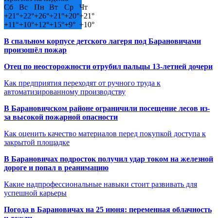
Сб
Вс
Пн
Вт
Ср
Чт
+
21°
+
22°
+
26°
+
21°
+
20°
+
21°
+
11°
+
10°
+
12°
+
15°
+
9°
+
10°
В спальном корпусе детского лагеря под Барановичами
произошёл пожар
Отец по неосторожности отрубил пальцы 13-летней дочери
Как предприятия переходят от ручного труда к
автоматизированному производству
В Барановичском районе ограничили посещение лесов из-
за высокой пожарной опасности
Как оценить качество материалов перед покупкой доступа к
закрытой площадке
В Барановичах подросток получил удар током на железной
дороге и попал в реанимацию
Какие надпрофессиональные навыки стоит развивать для
успешной карьеры
Погода в Барановичах на 25 июня: переменная облачность