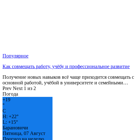
Популярное
Как совмещать работу, учёбу и профессиональное развитие
Получение новых навыков всё чаще приходится совмещать с
основной работой, учёбой в университете и семейными…
Prev
Next
1 из 2
Погода
+
19
°
C
H:
+
22°
L:
+
15°
Барановичи
Пятница, 07 Август
Прогноз на неделю