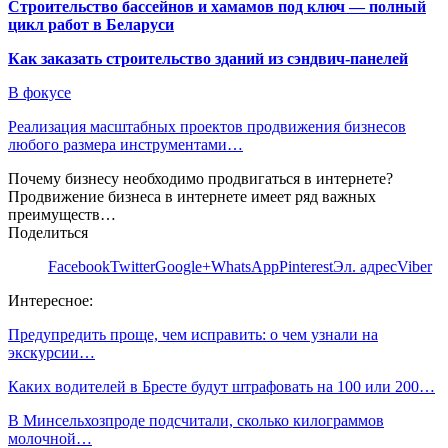
Строительство бассейнов и хамамов под ключ — полный
цикл работ в Беларуси
Как заказать строительство зданий из сэндвич-панелей
В фокусе
Реализация масштабных проектов продвижения бизнесов
любого размера инструментами…
Почему бизнесу необходимо продвигаться в интернете?
Продвижение бизнеса в интернете имеет ряд важных
преимуществ…
Поделиться
Facebook
Twitter
Google+
WhatsApp
Pinterest
Эл. адрес
Viber
Интересное:
Предупредить проще, чем исправить: о чем узнали на
экскурсии…
Каких водителей в Бресте будут штрафовать на 100 или 200…
В Минсельхозпроде подсчитали, сколько килограммов
молочной…