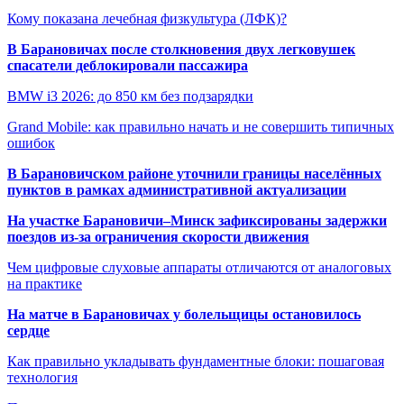
Кому показана лечебная физкультура (ЛФК)?
В Барановичах после столкновения двух легковушек
спасатели деблокировали пассажира
BMW i3 2026: до 850 км без подзарядки
Grand Mobile: как правильно начать и не совершить типичных
ошибок
В Барановичском районе уточнили границы населённых
пунктов в рамках административной актуализации
На участке Барановичи–Минск зафиксированы задержки
поездов из-за ограничения скорости движения
Чем цифровые слуховые аппараты отличаются от аналоговых
на практике
На матче в Барановичах у болельщицы остановилось
сердце
Как правильно укладывать фундаментные блоки: пошаговая
технология