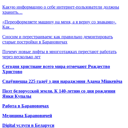
Какую информацию о себе интернет-пользователи должны
хранить…
«Переоформляете машину на меня, а я верну со знаками».
Как…
Сносим и перестраиваем: как правильно демонтировать
старые постройки в Барановичах
Почему новые лифты в многоэтажках перестают работать
через несколько лет
Сегодня христиане всего мира отмечают Рождество
Христово
Спаўняецца 225 гадоў з дня нараджэння Адама Міцкевіча
Поэт белорусской земли. К 140-летию со дня рождения
Янки Купалы
Работа в Барановичах
Медицина Барановичей
Digital услуги в Беларуси