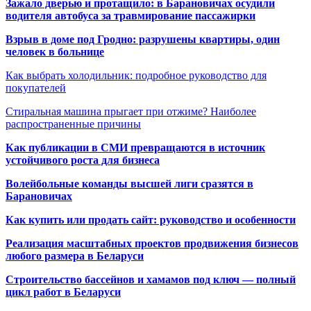
Зажало дверью и протащило: в Барановичах осудили
водителя автобуса за травмирование пассажирки
Взрыв в доме под Гродно: разрушены квартиры, один
человек в больнице
Как выбрать холодильник: подробное руководство для
покупателей
Стиральная машина прыгает при отжиме? Наиболее
распространенные причины
Как публикации в СМИ превращаются в источник
устойчивого роста для бизнеса
Волейбольные команды высшей лиги сразятся в
Барановичах
Как купить или продать сайт: руководство и особенности
Реализация масштабных проектов продвижения бизнесов
любого размера в Беларуси
Строительство бассейнов и хамамов под ключ — полный
цикл работ в Беларуси