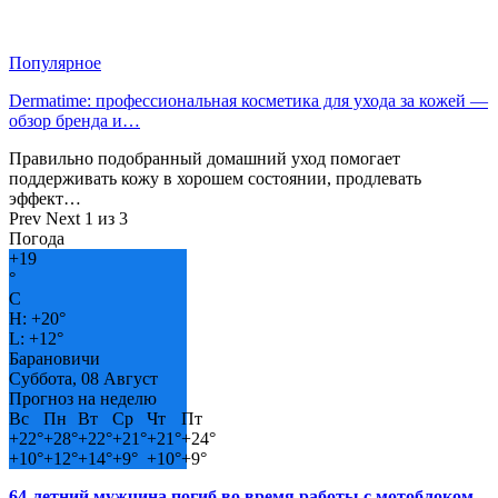
Популярное
Dermatime: профессиональная косметика для ухода за кожей —
обзор бренда и…
Правильно подобранный домашний уход помогает
поддерживать кожу в хорошем состоянии, продлевать
эффект…
Prev
Next
1 из 3
Погода
+
19
°
C
H:
+
20°
L:
+
12°
Барановичи
Суббота, 08 Август
Прогноз на неделю
Вс
Пн
Вт
Ср
Чт
Пт
+
22°
+
28°
+
22°
+
21°
+
21°
+
24°
+
10°
+
12°
+
14°
+
9°
+
10°
+
9°
64-летний мужчина погиб во время работы с мотоблоком