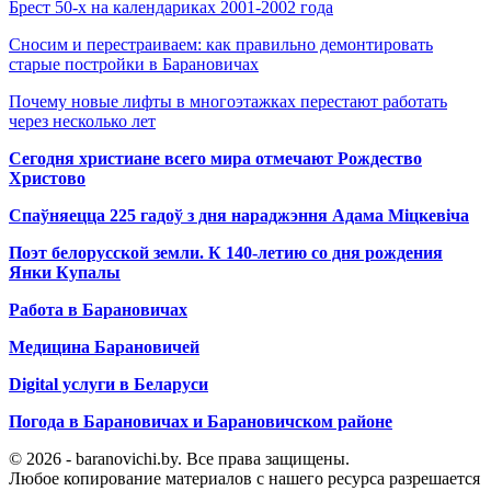
Брест 50-х на календариках 2001-2002 года
Сносим и перестраиваем: как правильно демонтировать
старые постройки в Барановичах
Почему новые лифты в многоэтажках перестают работать
через несколько лет
Сегодня христиане всего мира отмечают Рождество
Христово
Спаўняецца 225 гадоў з дня нараджэння Адама Міцкевіча
Поэт белорусской земли. К 140-летию со дня рождения
Янки Купалы
Работа в Барановичах
Медицина Барановичей
Digital услуги в Беларуси
Погода в Барановичах и Барановичском районе
© 2026 - baranovichi.by. Все права защищены.
Любое копирование материалов с нашего ресурса разрешается