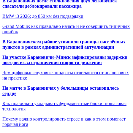
В Барановичах после столкновения двух легковушек
спасатели деблокировали пассажира
BMW i3 2026: до 850 км без подзарядки
Grand Mobile: как правильно начать и не совершить типичных
ошибок
В Барановичском районе уточнили границы населённых
пунктов в рамках административной актуализации
На участке Барановичи–Минск зафиксированы задержки
поездов из-за ограничения скорости движения
Чем цифровые слуховые аппараты отличаются от аналоговых
на практике
На матче в Барановичах у болельщицы остановилось
сердце
Как правильно укладывать фундаментные блоки: пошаговая
технология
Почему важно контролировать стресс и как в этом помогает
горячая йога