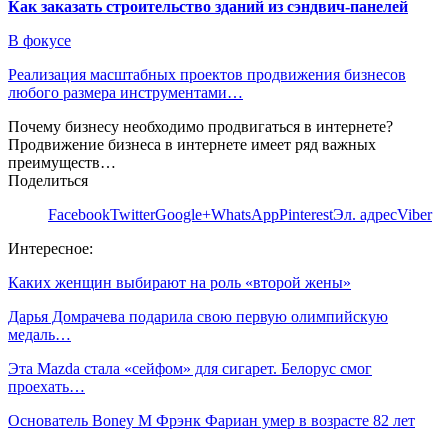
Как заказать строительство зданий из сэндвич-панелей
В фокусе
Реализация масштабных проектов продвижения бизнесов
любого размера инструментами…
Почему бизнесу необходимо продвигаться в интернете?
Продвижение бизнеса в интернете имеет ряд важных
преимуществ…
Поделиться
Facebook
Twitter
Google+
WhatsApp
Pinterest
Эл. адрес
Viber
Интересное:
Каких женщин выбирают на роль «второй жены»
Дарья Домрачева подарила свою первую олимпийскую
медаль…
Эта Mazda стала «сейфом» для сигарет. Белорус смог
проехать…
Основатель Boney M Фрэнк Фариан умер в возрасте 82 лет