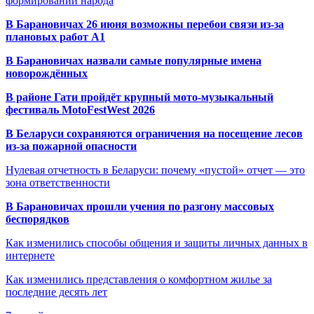
формировании народа
В Барановичах 26 июня возможны перебои связи из-за
плановых работ A1
В Барановичах назвали самые популярные имена
новорождённых
В районе Гати пройдёт крупный мото-музыкальный
фестиваль MotoFestWest 2026
В Беларуси сохраняются ограничения на посещение лесов
из-за пожарной опасности
Нулевая отчетность в Беларуси: почему «пустой» отчет — это
зона ответственности
В Барановичах прошли учения по разгону массовых
беспорядков
Как изменились способы общения и защиты личных данных в
интернете
Как изменились представления о комфортном жилье за
последние десять лет