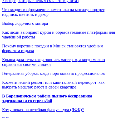
7 вещей, которые нельзя смывать в унитаз
Что входит в оформление памятника на могилу: портрет,
надпись, цветник и декор
Выбор лодочного мотора
Как люди выбирают курсы и образовательные платформы для
удалённой работы
Почему короткие поездки в Минск становятся удобным
форматом отдыха
Крыша дала течь: когда звонить мастерам, а когда можно
справиться своими силами
Генеральная уборка: когда пора вызвать профессионалов
Косметический ремонт или капитальный переворот: как
выбрать масштаб работ в своей квартире
В Барановичском районе пьяного бесправника
задерживали со стрельбой
Кому показана лечебная физкультура (ЛФК)?