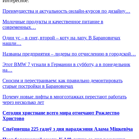
Интересное:
Преимущества и актуальность онлайн-курсов по дизайну…
Молочные продукты и качественное питание в
современных…
Один ус – в снег, второй – коту на лапу. В Барановичах
нашли…
Названы предприятия – лидеры по отчислению в городской…
Этот BMW 7 угнали в Германии в субботу, а в понедельник
на…
Сносим и перестраиваем: как правильно демонтировать
старые постройки в Барановичах
Почему новые лифты в многоэтажках перестают работать
через несколько лет
Сегодня христиане всего мира отмечают Рождество
Христово
Спаўняецца 225 гадоў з дня нараджэння Адама Міцкевіча