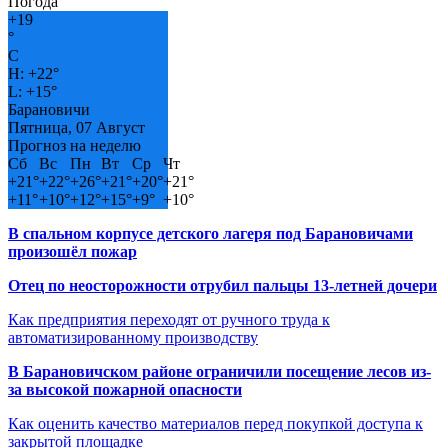
Погода
+
19
°
C
H:
+
22°
L:
+
15°
Барановичи
Пятница, 07 Август
Прогноз на неделю
Сб
Вс
Пн
Вт
Ср
Чт
+
21°
+
22°
+
26°
+
21°
+
20°
+
21°
+
11°
+
10°
+
12°
+
15°
+
9°
+
10°
В спальном корпусе детского лагеря под Барановичами
произошёл пожар
Отец по неосторожности отрубил пальцы 13-летней дочери
Как предприятия переходят от ручного труда к
автоматизированному производству
В Барановичском районе ограничили посещение лесов из-
за высокой пожарной опасности
Как оценить качество материалов перед покупкой доступа к
закрытой площадке