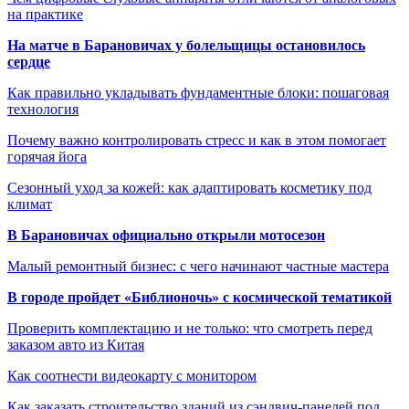
на практике
На матче в Барановичах у болельщицы остановилось
сердце
Как правильно укладывать фундаментные блоки: пошаговая
технология
Почему важно контролировать стресс и как в этом помогает
горячая йога
Сезонный уход за кожей: как адаптировать косметику под
климат
В Барановичах официально открыли мотосезон
Малый ремонтный бизнес: с чего начинают частные мастера
В городе пройдет «Библионочь» с космической тематикой
Проверить комплектацию и не только: что смотреть перед
заказом авто из Китая
Как соотнести видеокарту с монитором
Как заказать строительство зданий из сэндвич-панелей под