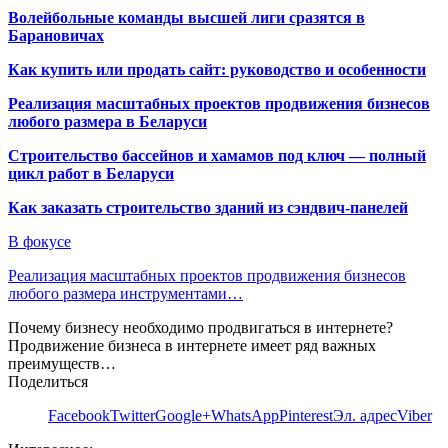
Волейбольные команды высшей лиги сразятся в
Барановичах
Как купить или продать сайт: руководство и особенности
Реализация масштабных проектов продвижения бизнесов
любого размера в Беларуси
Строительство бассейнов и хамамов под ключ — полный
цикл работ в Беларуси
Как заказать строительство зданий из сэндвич-панелей
В фокусе
Реализация масштабных проектов продвижения бизнесов
любого размера инструментами…
Почему бизнесу необходимо продвигаться в интернете?
Продвижение бизнеса в интернете имеет ряд важных
преимуществ…
Поделиться
Facebook
Twitter
Google+
WhatsApp
Pinterest
Эл. адрес
Viber