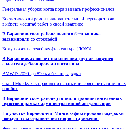
Генеральная уборка: когда пора вызвать профессионалов
Косметический ремонт или капитальный переворот: как
выбрать масштаб работ в своей квартире
В Барановичском районе пьяного бесправника
задерживали со стрельбой
Кому показана лечебная физкультура (ЛФК)?
В Барановичах после столкновения двух легковушек
спасатели деблокировали пассажира
BMW i3 2026: до 850 км без подзарядки
Grand Mobile: как правильно начать и не совершить типичных
ошибок
В Барановичском районе уточнили границы населённых
пунктов в рамках административной актуализации
На участке Барановичи–Минск зафиксированы задержки
поездов из-за ограничения скорости движения
Чем цифровые слуховые аппараты отличаются от аналоговых