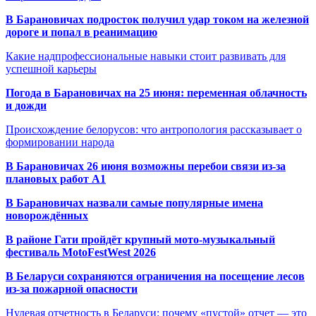
В Барановичах подросток получил удар током на железной
дороге и попал в реанимацию
Какие надпрофессиональные навыки стоит развивать для
успешной карьеры
Погода в Барановичах на 25 июня: переменная облачность
и дожди
Происхождение белорусов: что антропология рассказывает о
формировании народа
В Барановичах 26 июня возможны перебои связи из-за
плановых работ A1
В Барановичах назвали самые популярные имена
новорождённых
В районе Гати пройдёт крупный мото-музыкальный
фестиваль MotoFestWest 2026
В Беларуси сохраняются ограничения на посещение лесов
из-за пожарной опасности
Нулевая отчетность в Беларуси: почему «пустой» отчет — это