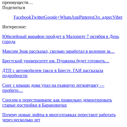
преимуществ…
Поделиться
Facebook
Twitter
Google+
WhatsApp
Pinterest
Эл. адрес
Viber
Интересное:
Юбилейный марафон пройдет в Малорите 7 октября в День
города
Максим Знак рассказал, сколько заработал в колонии за…
Брестский университет им. Пушкина будет готовить…
ДТП с автомобилем такси в Бресте. ГАИ рассказала
подробности
Снег с крыши дома упал на ехавшую легковушку —
пробито…
Сносим и перестраиваем: как правильно демонтировать
старые постройки в Барановичах
Почему новые лифты в многоэтажках перестают работать
через несколько лет