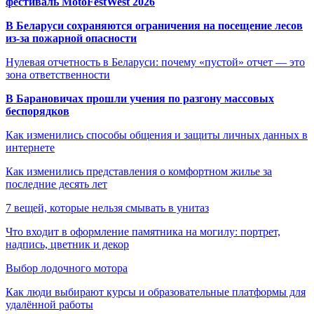
фестиваль MotoFestWest 2026
В Беларуси сохраняются ограничения на посещение лесов
из-за пожарной опасности
Нулевая отчетность в Беларуси: почему «пустой» отчет — это
зона ответственности
В Барановичах прошли учения по разгону массовых
беспорядков
Как изменились способы общения и защиты личных данных в
интернете
Как изменились представления о комфортном жилье за
последние десять лет
7 вещей, которые нельзя смывать в унитаз
Что входит в оформление памятника на могилу: портрет,
надпись, цветник и декор
Выбор лодочного мотора
Как люди выбирают курсы и образовательные платформы для
удалённой работы