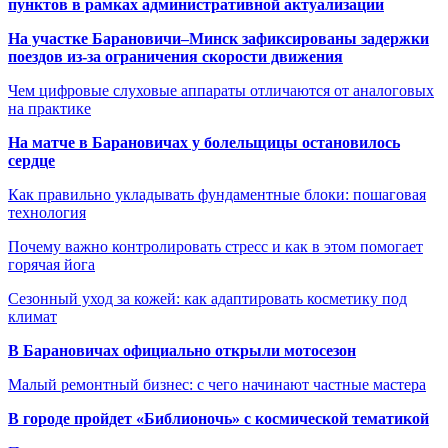
пунктов в рамках административной актуализации
На участке Барановичи–Минск зафиксированы задержки
поездов из-за ограничения скорости движения
Чем цифровые слуховые аппараты отличаются от аналоговых
на практике
На матче в Барановичах у болельщицы остановилось
сердце
Как правильно укладывать фундаментные блоки: пошаговая
технология
Почему важно контролировать стресс и как в этом помогает
горячая йога
Сезонный уход за кожей: как адаптировать косметику под
климат
В Барановичах официально открыли мотосезон
Малый ремонтный бизнес: с чего начинают частные мастера
В городе пройдет «Библионочь» с космической тематикой