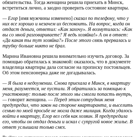
обязательства. Тогда женщина решила приехать в Минск,
встретиться лично, а заодно проверить состояние квартиры.
— Егор
[имя мужчины изменено]
сказал по телефону, что у
них все хорошо и незачем их беспокоить. На вопрос, когда он
отдаст деньги, ответил: «Как захочу». Я возмутилась: «Как
вы со мной разговариваете? Я ведь хозяйка!» А он в ответ:
«Да какая ты тут хозяйка?» После этого связь прервалась и
трубку больше никто не брал.
Марина Ивановна решила внимательно изучить договор. За
помощью обратилась к знакомой: оказалось, что в документе
владелица квартиры дала согласие на прописку постояльцев.
Об этом пенсионерка даже не догадывалась.
— Я была в недоумении. Снова приехала в Минск, в квартиру
меня, разумеется, не пустили. Я обратилась за помощью к
участковому: только после этого мы смогли попасть внутрь,
—
говорит женщина. —
Перед этим сотрудник меня
предупредил, что закон на стороне квартиранта, и выселить
семью по моей просьбе не могла даже милиция. Когда удалось
войти в квартиру, Егор вел себя как хозяин. Я предупредила
его, чтобы он отдал деньги и искал с супругой новое жилье. В
ответ услышала только смех.