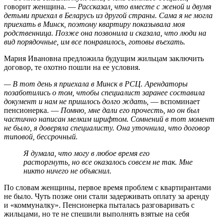
говорит женщина. —
Рассказал, что вместе с женой и двумя
детьми приехал в Беларусь из другой страны. Сама я не могла
приехать в Минск, поэтому квартиру показывала моя
родственница. Позже она позвонила и сказала, что люди на
вид порядочные, им все понравилось, готовы въехать.
Мария Ивановна предложила будущим жильцам заключить
договор, те охотно пошли на ее условия.
— В тот день я приехала в Минск в РСЦ. Арендаторы
позаботились о том, чтобы специалист заранее составила
документ и нам не пришлось долго ждать,
— вспоминает
пенсионерка. —
Помню, мне дали его прочесть, но он был
частично написан мелким шрифтом. Сомнений в тот момент
не было, я доверяла специалисту. Она уточнила, что договор
типовой, бессрочный.
Я думала, что могу в любое время его
расторгнуть, но все оказалось совсем не так. Мне
никто ничего не объяснил.
По словам женщины, первое время проблем с квартирантами
не было. Чуть позже они стали задерживать оплату за аренду
и «коммуналку». Пенсионерка пыталась разговаривать с
жильцами, но те не спешили выполнять взятые на себя