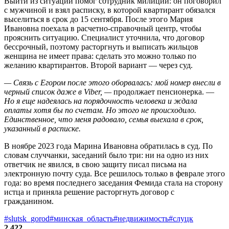
Выйти из ситуации помог сотрудник милиции: он поговорил
с мужчиной и взял расписку, в которой квартирант обязался
выселиться в срок до 15 сентября. После этого Мария
Ивановна поехала в расчетно-справочный центр, чтобы
прояснить ситуацию. Специалист уточнила, что договор
бессрочный, поэтому расторгнуть и выписать жильцов
женщина не имеет права: сделать это можно только по
желанию квартирантов. Второй вариант — через суд.
— Связь с Егором после этого оборвалась: мой номер внесли в
черный список даже в Viber, —
продолжает пенсионерка. —
Но я еще надеялась на порядочность человека и ждала
оплаты хотя бы по счетам. Но этого не происходило.
Единственное, что меня радовало, семья выехала в срок,
указанный в расписке.
В ноябре 2023 года Марина Ивановна обратилась в суд. По
словам случчанки, заседаний было три: ни на одно из них
ответчик не явился, в свою защиту писал письма на
электронную почту суда. Все решилось только в феврале этого
года: во время последнего заседания Фемида стала на сторону
истца и приняла решение расторгнуть договор с
гражданином.
#slutsk_gorod
#минская_область
#недвижимость
#слуцк
2 422