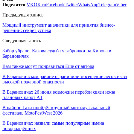
Поделится
VK
OK.ru
Facebook
Twitter
WhatsApp
Telegram
Viber
Предыдущая запись
Мощный инструмент аналитики для принятия бизнес-
решений: секрет успеха
Следующая запись
Забор убрали. Какова судьба у заброшки на Кирова в
Барановичах
Вам также могут понравиться
Еще от автора
В Барановичском районе ограничили посещение лесов из-за
высокой пожарной опасности
В Барановичах 26 июня возможны перебои связи из-за
плановых работ A1
В районе Гати пройдёт крупный мото-музыкальный
фестиваль MotoFestWest 2026
В Барановичах назвали самые популярные имена
новорождённых