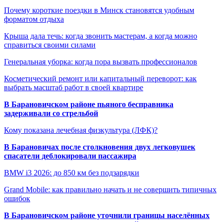
Почему короткие поездки в Минск становятся удобным
форматом отдыха
Крыша дала течь: когда звонить мастерам, а когда можно
справиться своими силами
Генеральная уборка: когда пора вызвать профессионалов
Косметический ремонт или капитальный переворот: как
выбрать масштаб работ в своей квартире
В Барановичском районе пьяного бесправника
задерживали со стрельбой
Кому показана лечебная физкультура (ЛФК)?
В Барановичах после столкновения двух легковушек
спасатели деблокировали пассажира
BMW i3 2026: до 850 км без подзарядки
Grand Mobile: как правильно начать и не совершить типичных
ошибок
В Барановичском районе уточнили границы населённых