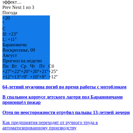
эффект…
Prev
Next
1 из 3
Погода
+
20
°
C
H:
+
23°
L:
+
11°
Барановичи
Воскресенье, 09
Август
Прогноз на неделю
Пн
Вт
Ср
Чт
Пт
Сб
+
27°
+
22°
+
20°
+
20°
+
21°
+
25°
+
12°
+
13°
+
9°
+
10°
+
9°
+
12°
64-летний мужчина погиб во время работы с мотоблоком
В спальном корпусе детского лагеря под Барановичами
произошёл пожар
Отец по неосторожности отрубил пальцы 13-летней дочери
Как предприятия переходят от ручного труда к
автоматизированному производству