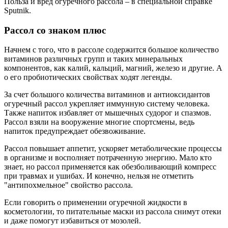
Польза и вред огуречного рассола – в специальной справке
Sputnik.
Рассол со знаком плюс
Начнем с того, что в рассоле содержится большое количество
витаминов различных групп и таких минеральных
компонентов, как калий, кальций, магний, железо и другие. А
о его пробиотических свойствах ходят легенды.
За счет большого количества витаминов и антиоксидантов
огуречный рассол укрепляет иммунную систему человека.
Также напиток избавляет от мышечных судорог и спазмов.
Рассол взяли на вооружение многие спортсмены, ведь
напиток предупреждает обезвоживание.
Рассол повышает аппетит, ускоряет метаболические процессы
в организме и восполняет потраченную энергию. Мало кто
знает, но рассол применяется как обезболивающий компресс
при травмах и ушибах. И конечно, нельзя не отметить
"антипохмельное" свойство рассола.
Если говорить о применении огуречной жидкости в
косметологии, то питательные маски из рассола снимут отеки
и даже помогут избавиться от мозолей.