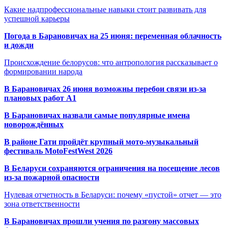
Какие надпрофессиональные навыки стоит развивать для
успешной карьеры
Погода в Барановичах на 25 июня: переменная облачность
и дожди
Происхождение белорусов: что антропология рассказывает о
формировании народа
В Барановичах 26 июня возможны перебои связи из-за
плановых работ A1
В Барановичах назвали самые популярные имена
новорождённых
В районе Гати пройдёт крупный мото-музыкальный
фестиваль MotoFestWest 2026
В Беларуси сохраняются ограничения на посещение лесов
из-за пожарной опасности
Нулевая отчетность в Беларуси: почему «пустой» отчет — это
зона ответственности
В Барановичах прошли учения по разгону массовых