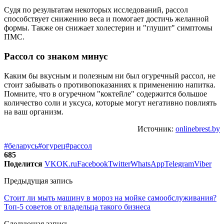
Судя по результатам некоторых исследований, рассол
способствует снижению веса и помогает достичь желанной
формы. Также он снижает холестерин и "глушит" симптомы
ПМС.
Рассол со знаком минус
Каким бы вкусным и полезным ни был огуречный рассол, не
стоит забывать о противопоказаниях к применению напитка.
Помните, что в огуречном "коктейле" содержится большое
количество соли и уксуса, которые могут негативно повлиять
на ваш организм.
Источник:
onlinebrest.by
#беларусь
#огурец
#рассол
685
Поделится
VK
OK.ru
Facebook
Twitter
WhatsApp
Telegram
Viber
Предыдущая запись
Стоит ли мыть машину в мороз на мойке самообслуживания?
Топ-5 советов от владельца такого бизнеса
Следующая запись