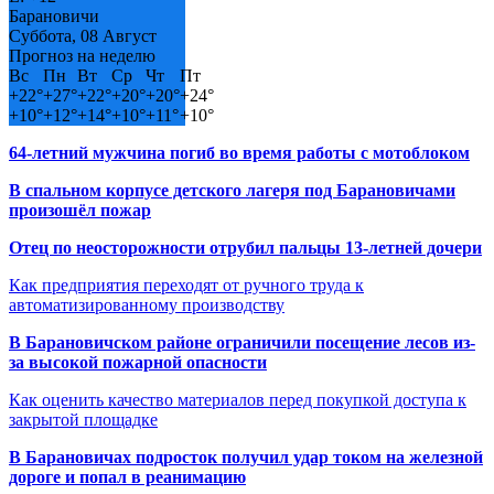
Барановичи
Суббота, 08 Август
Прогноз на неделю
Вс
Пн
Вт
Ср
Чт
Пт
+
22°
+
27°
+
22°
+
20°
+
20°
+
24°
+
10°
+
12°
+
14°
+
10°
+
11°
+
10°
64-летний мужчина погиб во время работы с мотоблоком
В спальном корпусе детского лагеря под Барановичами
произошёл пожар
Отец по неосторожности отрубил пальцы 13-летней дочери
Как предприятия переходят от ручного труда к
автоматизированному производству
В Барановичском районе ограничили посещение лесов из-
за высокой пожарной опасности
Как оценить качество материалов перед покупкой доступа к
закрытой площадке
В Барановичах подросток получил удар током на железной
дороге и попал в реанимацию