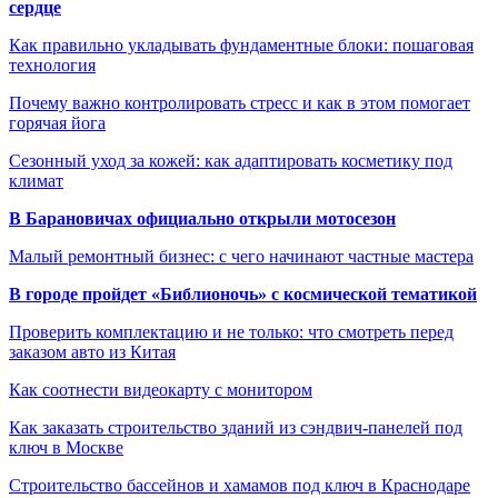
сердце
Как правильно укладывать фундаментные блоки: пошаговая
технология
Почему важно контролировать стресс и как в этом помогает
горячая йога
Сезонный уход за кожей: как адаптировать косметику под
климат
В Барановичах официально открыли мотосезон
Малый ремонтный бизнес: с чего начинают частные мастера
В городе пройдет «Библионочь» с космической тематикой
Проверить комплектацию и не только: что смотреть перед
заказом авто из Китая
Как соотнести видеокарту с монитором
Как заказать строительство зданий из сэндвич-панелей под
ключ в Москве
Строительство бассейнов и хамамов под ключ в Краснодаре