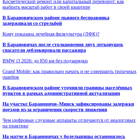
Косметический ремонт или капитальный переворот: как
выбрать масштаб работ в своей квартире
В Барановичском районе пьяного бесправника
задерживали со стрельбой
Кому показана лечебная физкультура (ЛФК)?
В Барановичах после столкновения двух легковушек
спасатели деблокировали пассажира
BMW i3 2026: до 850 км без подзарядки
Grand Mobile: как правильно начать и не совершить типичных
ошибок
В Барановичском районе уточнили границы населённых
пунктов в рамках административной актуализации
На участке Барановичи–Минск зафиксированы задержки
поездов из-за ограничения скорости движения
Чем цифровые слуховые аппараты отличаются от аналоговых
на практике
На матче в Барановичах у болельщицы остановилось