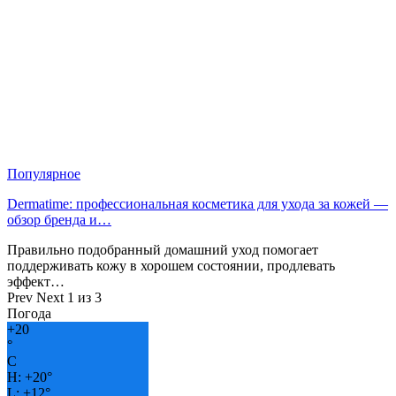
Популярное
Dermatime: профессиональная косметика для ухода за кожей —
обзор бренда и…
Правильно подобранный домашний уход помогает
поддерживать кожу в хорошем состоянии, продлевать
эффект…
Prev
Next
1 из 3
Погода
+
20
°
C
H:
+
20°
L:
+
12°