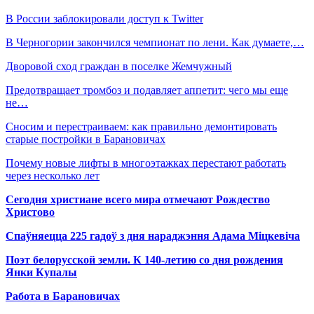
В России заблокировали доступ к Twitter
В Черногории закончился чемпионат по лени. Как думаете,…
Дворовой сход граждан в поселке Жемчужный
Предотвращает тромбоз и подавляет аппетит: чего мы еще
не…
Сносим и перестраиваем: как правильно демонтировать
старые постройки в Барановичах
Почему новые лифты в многоэтажках перестают работать
через несколько лет
Сегодня христиане всего мира отмечают Рождество
Христово
Спаўняецца 225 гадоў з дня нараджэння Адама Міцкевіча
Поэт белорусской земли. К 140-летию со дня рождения
Янки Купалы
Работа в Барановичах