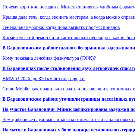
Почему короткие поездки в Минск становятся удобным формат
Крыша дала течь: когда звонить мастерам, а когда можно справ
Генеральная уборка: когда пора вызвать профессионалов
Косметический ремонт или капитальный переворот: как выбрат
В Барановичском районе пьяного бесправника задерживали 
Кому показана лечебная физкультура (ЛФК)?
В Барановичах после столкновения двух легковушек спаса
BMW i3 2026: до 850 км без подзарядки
Grand Mobile: как правильно начать и не совершить типичных
В Барановичском районе уточнили границы населённых пу
На участке Барановичи–Минск зафиксированы задержки пое
Чем цифровые слуховые аппараты отличаются от аналоговых н
На матче в Барановичах у болельщицы остановилось сердц