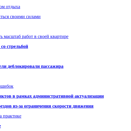
ом отдыха
иться своими силами
ь масштаб работ в своей квартире
со стрельбой
тели деблокировали пассажира
 ошибок
нктов в рамках административной актуализации
здов из-за ограничения скорости движения
а практике
е