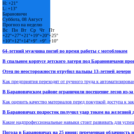
H:
+
21°
L:
+
13°
Барановичи
Суббота, 08 Август
Прогноз на неделю
Вс
Пн
Вт
Ср
Чт
Пт
+
22°
+
27°
+
21°
+
19°
+
20°
+
25°
+
10°
+
12°
+
14°
+
9°
+
9°
+
10°
64-летний мужчина погиб во время работы с мотоблоком
В спальном корпусе детского лагеря под Барановичами пр
Отец по неосторожности отрубил пальцы 13-летней дочери
Как предприятия переходят от ручного труда к автоматизиров
В Барановичском районе ограничили посещение лесов из-з
Как оценить качество материалов перед покупкой доступа к з
В Барановичах подросток получил удар током на железной 
Какие надпрофессиональные навыки стоит развивать для успе
Погода в Барановичах на 25 июня: переменная облачность 