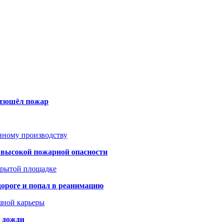
оизошёл пожар
анному производству
а высокой пожарной опасности
акрытой площадке
дороге и попал в реанимацию
шной карьеры
и дожди