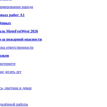
формировании народа
овых работ A1
дённых
ль MotoFestWest 2026
з-за пожарной опасности
зона ответственности
ядков
интернете
е десять лет
ь, цветник и декор
удалённой работы