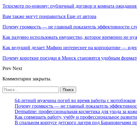
Техосмотр по-новому: публичный договор и комната ожидания
Вам также могут понравиться
Еще от автора
Почему громкость — не главный показатель эффективности сл
Как разумно использовать имущество, которое временно не ну
Как ведущий делает Мафию интереснее на корпоративе — идеи
Почему короткие поездки в Минск становятся удобным формат
Prev
Next
Комментарии закрыты.
64-летний мужчина погиб во время работы с мотоблоком
Почему громкость — не главный показатель эффективнос
Dermatime: профессиональная косметика для ухода за кож
Как совмещать работу, учёбу и профессиональное развити
В спальном корпусе детского лагеря под Барановичами 