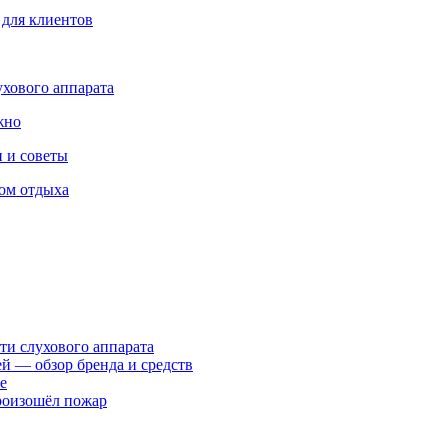
 для клиентов
ухового аппарата
жно
 и советы
ом отдыха
ти слухового аппарата
ей — обзор бренда и средств
е
произошёл пожар