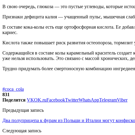
В свою очередь, глюкоза — это пустые углеводы, которые исто
Признаки дефицита калия — учащенный пульс, мышечная слабос
В составе кока-колы есть еще ортофосфорная кислота. Ее добав
кариес.
Кислота также повышает риск развития остеопороза, тормозит 
Содержащийся в составе колы карамельный краситель создает 
уже нельзя использовать. Это связано с массой хронических, д
Трудно придумать более смертоносную комбинацию ингредиентов
#coca_cola
831
Поделится
VK
OK.ru
Facebook
Twitter
WhatsApp
Telegram
Viber
Предыдущая запись
Два полуприцепа к фурам из Польши и Италии могут конфисков
Следующая запись