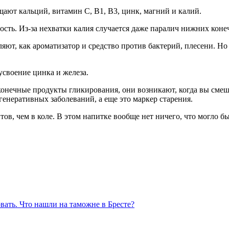
щают кальций, витамин С, В1, В3, цинк, магний и калий.
ть. Из-за нехватки калия случается даже паралич нижних конеч
ляют, как ароматизатор и средство против бактерий, плесени. Но
усвоение цинка и железа.
конечные продукты гликирования, они возникают, когда вы смеш
егенеративных заболеваний, а еще это маркер старения.
, чем в коле. В этом напитке вообще нет ничего, что могло бы
ать. Что нашли на таможне в Бресте?