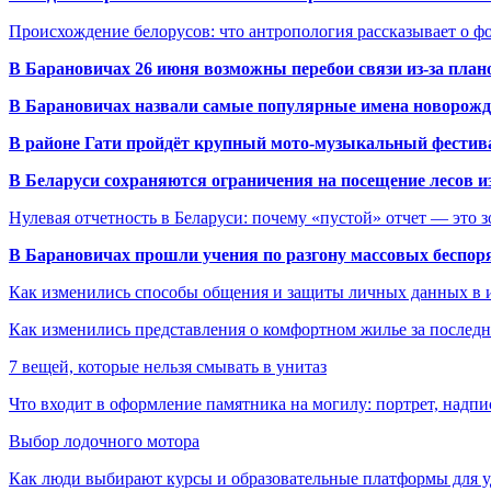
Происхождение белорусов: что антропология рассказывает о 
В Барановичах 26 июня возможны перебои связи из-за план
В Барановичах назвали самые популярные имена новорож
В районе Гати пройдёт крупный мото-музыкальный фестива
В Беларуси сохраняются ограничения на посещение лесов и
Нулевая отчетность в Беларуси: почему «пустой» отчет — это 
В Барановичах прошли учения по разгону массовых беспор
Как изменились способы общения и защиты личных данных в 
Как изменились представления о комфортном жилье за последни
7 вещей, которые нельзя смывать в унитаз
Что входит в оформление памятника на могилу: портрет, надпис
Выбор лодочного мотора
Как люди выбирают курсы и образовательные платформы для 