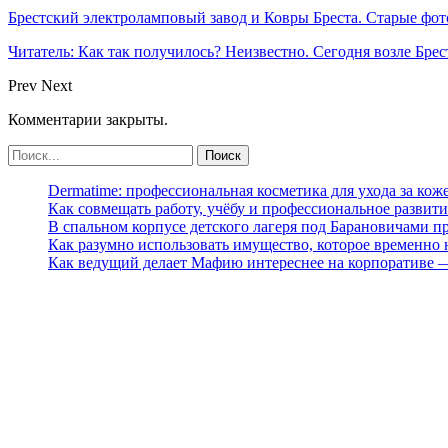
Брестский электроламповый завод и Ковры Бреста. Старые фот
Читатель: Как так получилось? Неизвестно. Сегодня возле Брес
Prev
Next
Комментарии закрыты.
Dermatime: профессиональная косметика для ухода за кож
Как совмещать работу, учёбу и профессиональное развити
В спальном корпусе детского лагеря под Барановичами 
Как разумно использовать имущество, которое временно
Как ведущий делает Мафию интереснее на корпоративе 