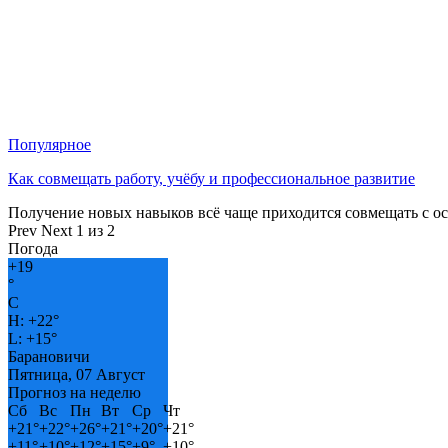
Популярное
Как совмещать работу, учёбу и профессиональное развитие
Получение новых навыков всё чаще приходится совмещать с о
Prev
Next
1 из 2
Погода
+
19
°
C
H:
+
22°
L:
+
15°
Барановичи
Пятница, 07 Август
Прогноз на неделю
Сб
Вс
Пн
Вт
Ср
Чт
+
21°
+
22°
+
26°
+
21°
+
20°
+
21°
+
11°
+
10°
+
12°
+
15°
+
9°
+
10°