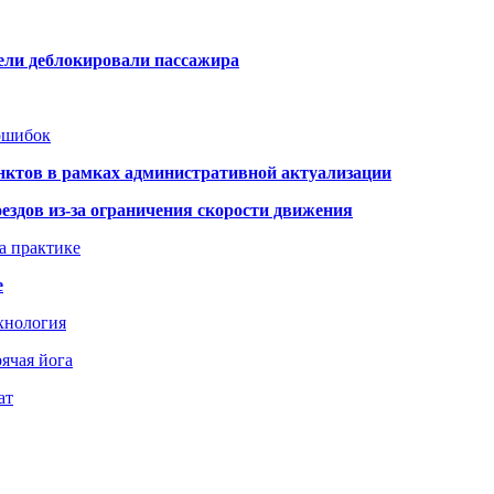
тели деблокировали пассажира
 ошибок
нктов в рамках административной актуализации
здов из-за ограничения скорости движения
а практике
е
хнология
ячая йога
ат