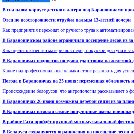
В спальном корпусе детского лагеря под Барановичами пр
Отец по неосторожности отрубил пальцы 13-летней дочери
Как предприятия переходят от ручного труда к автоматизиров
В Барановичском районе ограничили посещение лесов из-з
Как оценить качество материалов перед покупкой доступа к з
В Барановичах подросток получил удар током на железной 
Какие надпрофессиональные навыки стоит развивать для успе
Погода в Барановичах на 25 июня: переменная облачность 
Происхождение белорусов: что антропология рассказывает о 
В Барановичах 26 июня возможны перебои связи из-за план
В Барановичах назвали самые популярные имена новорож
В районе Гати пройдёт крупный мото-музыкальный фестива
В Беларуси сохраняются ограничения на посещение лесов и