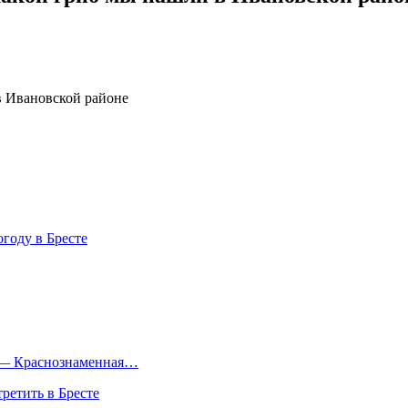
году в Бресте
ка — Краснознаменная…
ретить в Бресте