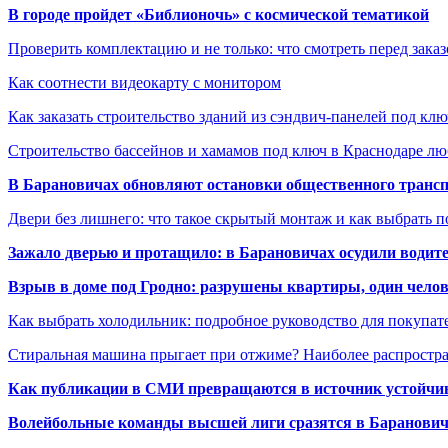
В городе пройдет «Библионочь» с космической тематикой
Проверить комплектацию и не только: что смотреть перед заказ
Как соотнести видеокарту с монитором
Как заказать строительство зданий из сэндвич-панелей под кл
Строительство бассейнов и хамамов под ключ в Краснодаре л
В Барановичах обновляют остановки общественного транс
Двери без лишнего: что такое скрытый монтаж и как выбрать 
Зажало дверью и протащило: в Барановичах осудили водите
Взрыв в доме под Гродно: разрушены квартиры, один челов
Как выбрать холодильник: подробное руководство для покупат
Стиральная машина прыгает при отжиме? Наиболее распрост
Как публикации в СМИ превращаются в источник устойчиво
Волейбольные команды высшей лиги сразятся в Баранови