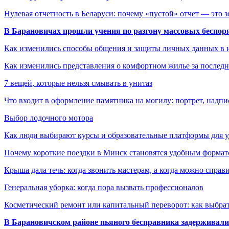
Нулевая отчетность в Беларуси: почему «пустой» отчет — это 
В Барановичах прошли учения по разгону массовых беспор
Как изменились способы общения и защиты личных данных в 
Как изменились представления о комфортном жилье за последни
7 вещей, которые нельзя смывать в унитаз
Что входит в оформление памятника на могилу: портрет, надпис
Выбор лодочного мотора
Как люди выбирают курсы и образовательные платформы для 
Почему короткие поездки в Минск становятся удобным формат
Крыша дала течь: когда звонить мастерам, а когда можно справ
Генеральная уборка: когда пора вызвать профессионалов
Косметический ремонт или капитальный переворот: как выбрат
В Барановичском районе пьяного бесправника задерживали 