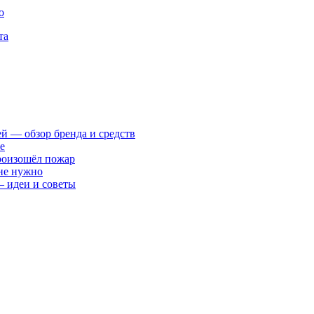
о
та
ей — обзор бренда и средств
е
произошёл пожар
 не нужно
— идеи и советы