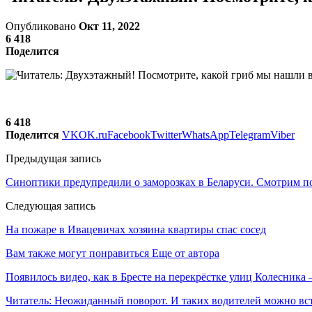
Опубликовано
Окт 11, 2022
6 418
Поделится
6 418
Поделится
VK
OK.ru
Facebook
Twitter
WhatsApp
Telegram
Viber
Предыдущая запись
Синоптики предупредили о заморозках в Беларуси. Смотрим по
Следующая запись
На пожаре в Ивацевичах хозяина квартиры спас сосед
Вам также могут понравиться
Еще от автора
Появилось видео, как в Бресте на перекрёстке улиц Колесни
Читатель: Неожиданный поворот. И таких водителей можно вст