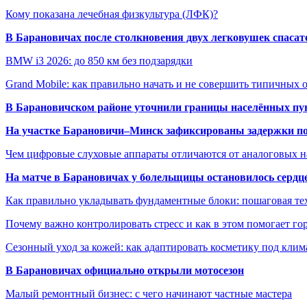
Кому показана лечебная физкультура (ЛФК)?
В Барановичах после столкновения двух легковушек спаса
BMW i3 2026: до 850 км без подзарядки
Grand Mobile: как правильно начать и не совершить типичных
В Барановичском районе уточнили границы населённых пу
На участке Барановичи–Минск зафиксированы задержки пое
Чем цифровые слуховые аппараты отличаются от аналоговых н
На матче в Барановичах у болельщицы остановилось сердц
Как правильно укладывать фундаментные блоки: пошаговая те
Почему важно контролировать стресс и как в этом помогает гор
Сезонный уход за кожей: как адаптировать косметику под клим
В Барановичах официально открыли мотосезон
Малый ремонтный бизнес: с чего начинают частные мастера