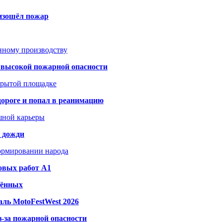
оизошёл пожар
анному производству
а высокой пожарной опасности
акрытой площадке
дороге и попал в реанимацию
шной карьеры
и дожди
формировании народа
овых работ A1
дённых
ль MotoFestWest 2026
з-за пожарной опасности