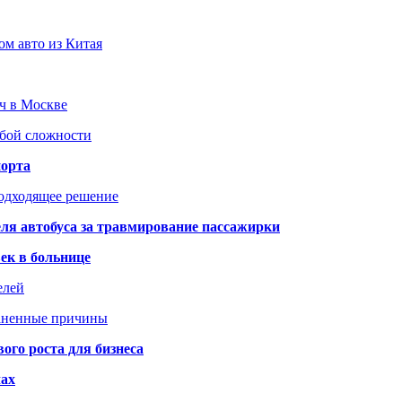
ом авто из Китая
юч в Москве
юбой сложности
порта
подходящее решение
ля автобуса за травмирование пассажирки
ек в больнице
елей
раненные причины
го роста для бизнеса
чах