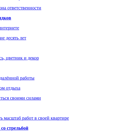
зона ответственности
ядков
интернете
е десять лет
ь, цветник и декор
удалённой работы
ом отдыха
иться своими силами
ь масштаб работ в своей квартире
со стрельбой