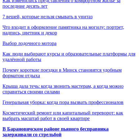
Как изменились представления о комфортном жилье за
последние десять лет
7 вещей, которые нельзя смывать в унитаз
Что входит в оформление памятника на могилу: портрет,
надпись, цветник и декор
Выбор лодочного мотора
Как люди выбирают курсы и образовательные платформы для
удалённой работы
Почему короткие поездки в Минск становятся удобным
форматом отдыха
Крыша дала течь: когда звонить мастерам, а когда можно
справиться своими силами
Генеральная уборка: когда пора вызвать профессионалов
Косметический ремонт или капитальный переворот: как
выбрать масштаб работ в своей квартире
В Барановичском районе пьяного бесправника
задерживали со стрельбой