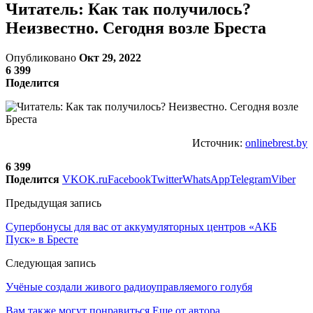
Читатель: Как так получилось?
Неизвестно. Сегодня возле Бреста
Опубликовано
Окт 29, 2022
6 399
Поделится
Источник:
onlinebrest.by
6 399
Поделится
VK
OK.ru
Facebook
Twitter
WhatsApp
Telegram
Viber
Предыдущая запись
Супербонусы для вас от аккумуляторных центров «АКБ
Пуск» в Бресте
Следующая запись
Учёные создали живого радиоуправляемого голубя
Вам также могут понравиться
Еще от автора