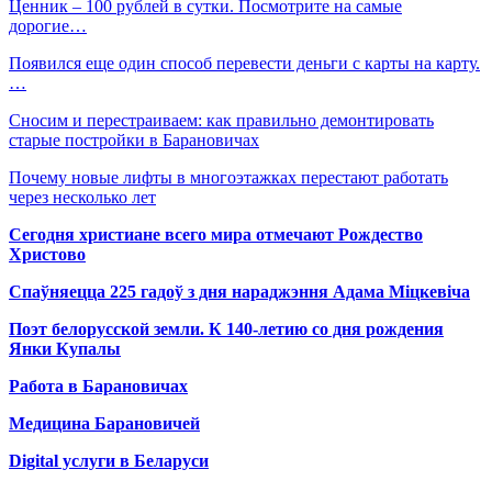
Ценник – 100 рублей в сутки. Посмотрите на самые
дорогие…
Появился еще один способ перевести деньги с карты на карту.
…
Сносим и перестраиваем: как правильно демонтировать
старые постройки в Барановичах
Почему новые лифты в многоэтажках перестают работать
через несколько лет
Сегодня христиане всего мира отмечают Рождество
Христово
Спаўняецца 225 гадоў з дня нараджэння Адама Міцкевіча
Поэт белорусской земли. К 140-летию со дня рождения
Янки Купалы
Работа в Барановичах
Медицина Барановичей
Digital услуги в Беларуси