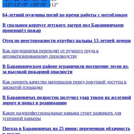
+
12°
+
13°
+
9°
+
10°
+
9°
+
12°
64-летний мужчина погиб во время работы с мотоблоком
В спальном корпусе детского лагеря под Барановичами
произошёл пожар
Отец по неосторожности отрубил пальцы 13-летней дочери
Как предприятия переходят от ручного труда к
автоматизированному производству
В Барановичском районе ограничили посещение лесов из-
за высокой пожарной опасности
Как оценить качество материалов перед покупкой доступа к
закрытой площадке
В Барановичах подросток получил удар током на железной
дороге и попал в реанимацию
Какие надпрофессиональные навыки стоит развивать для
успешной карьеры
Погода в Барановичах на 25 июня: переменная облачность
и дожди