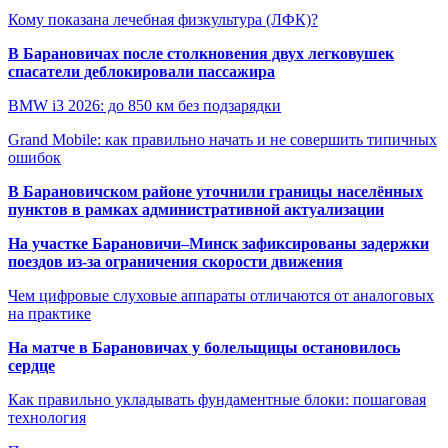
Кому показана лечебная физкультура (ЛФК)?
В Барановичах после столкновения двух легковушек
спасатели деблокировали пассажира
BMW i3 2026: до 850 км без подзарядки
Grand Mobile: как правильно начать и не совершить типичных
ошибок
В Барановичском районе уточнили границы населённых
пунктов в рамках административной актуализации
На участке Барановичи–Минск зафиксированы задержки
поездов из-за ограничения скорости движения
Чем цифровые слуховые аппараты отличаются от аналоговых
на практике
На матче в Барановичах у болельщицы остановилось
сердце
Как правильно укладывать фундаментные блоки: пошаговая
технология