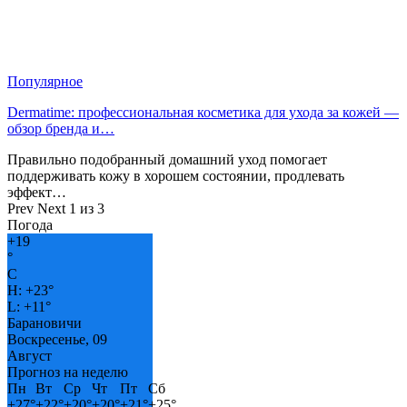
Популярное
Dermatime: профессиональная косметика для ухода за кожей —
обзор бренда и…
Правильно подобранный домашний уход помогает
поддерживать кожу в хорошем состоянии, продлевать
эффект…
Prev
Next
1 из 3
Погода
+
19
°
C
H:
+
23°
L:
+
11°
Барановичи
Воскресенье, 09
Август
Прогноз на неделю
Пн
Вт
Ср
Чт
Пт
Сб
+
27°
+
22°
+
20°
+
20°
+
21°
+
25°