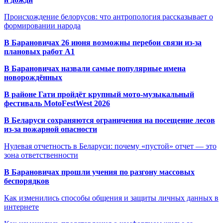
Происхождение белорусов: что антропология рассказывает о
формировании народа
В Барановичах 26 июня возможны перебои связи из-за
плановых работ A1
В Барановичах назвали самые популярные имена
новорождённых
В районе Гати пройдёт крупный мото-музыкальный
фестиваль MotoFestWest 2026
В Беларуси сохраняются ограничения на посещение лесов
из-за пожарной опасности
Нулевая отчетность в Беларуси: почему «пустой» отчет — это
зона ответственности
В Барановичах прошли учения по разгону массовых
беспорядков
Как изменились способы общения и защиты личных данных в
интернете