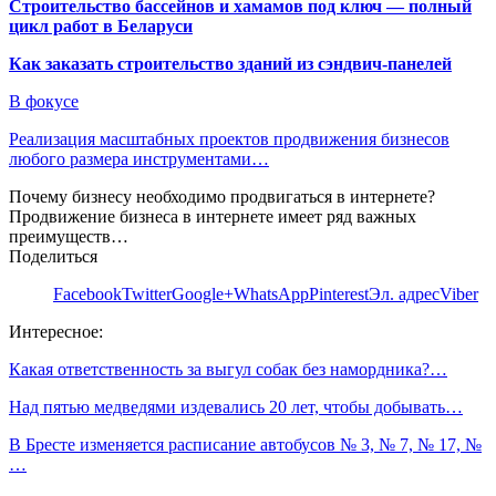
Строительство бассейнов и хамамов под ключ — полный
цикл работ в Беларуси
Как заказать строительство зданий из сэндвич-панелей
В фокусе
Реализация масштабных проектов продвижения бизнесов
любого размера инструментами…
Почему бизнесу необходимо продвигаться в интернете?
Продвижение бизнеса в интернете имеет ряд важных
преимуществ…
Поделиться
Facebook
Twitter
Google+
WhatsApp
Pinterest
Эл. адрес
Viber
Интересное:
Какая ответственность за выгул собак без намордника?…
Над пятью медведями издевались 20 лет, чтобы добывать…
В Бресте изменяется расписание автобусов № 3, № 7, № 17, №
…