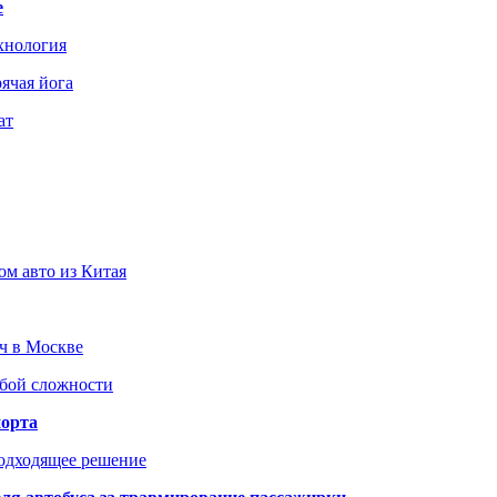
е
хнология
ячая йога
ат
ом авто из Китая
юч в Москве
юбой сложности
порта
подходящее решение