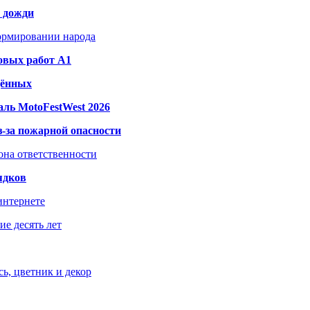
и дожди
формировании народа
овых работ A1
дённых
ль MotoFestWest 2026
з-за пожарной опасности
зона ответственности
ядков
интернете
е десять лет
ь, цветник и декор