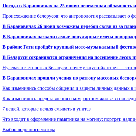
Погода в Барановичах на 25 июня: переменная облачность 
Происхождение белорусов: что антропология рассказывает о 
В Барановичах 26 июня возможны перебои связи из-за план
В Барановичах назвали самые популярные имена новорож
В районе Гати пройдёт крупный мото-музыкальный фестива
В Беларуси сохраняются ограничения на посещение лесов и
Нулевая отчетность в Беларуси: почему «пустой» отчет — это 
В Барановичах прошли учения по разгону массовых беспор
Как изменились способы общения и защиты личных данных в 
Как изменились представления о комфортном жилье за последни
7 вещей, которые нельзя смывать в унитаз
Что входит в оформление памятника на могилу: портрет, надпис
Выбор лодочного мотора