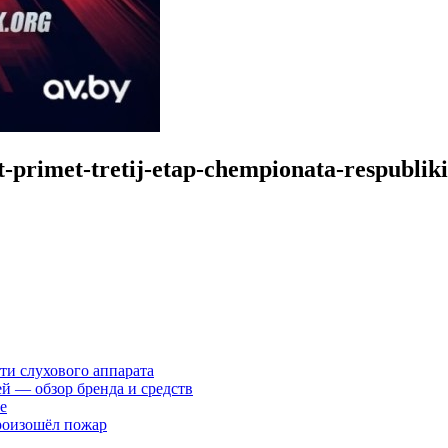
-primet-tretij-etap-chempionata-respubliki
ти слухового аппарата
ей — обзор бренда и средств
е
произошёл пожар