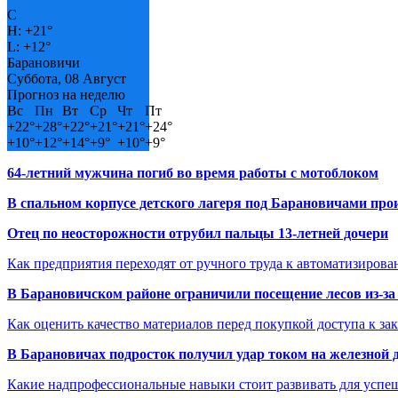
C
H:
+
21°
L:
+
12°
Барановичи
Суббота, 08 Август
Прогноз на неделю
Вс
Пн
Вт
Ср
Чт
Пт
+
22°
+
28°
+
22°
+
21°
+
21°
+
24°
+
10°
+
12°
+
14°
+
9°
+
10°
+
9°
64-летний мужчина погиб во время работы с мотоблоком
В спальном корпусе детского лагеря под Барановичами пр
Отец по неосторожности отрубил пальцы 13-летней дочери
Как предприятия переходят от ручного труда к автоматизиров
В Барановичском районе ограничили посещение лесов из-з
Как оценить качество материалов перед покупкой доступа к з
В Барановичах подросток получил удар током на железной 
Какие надпрофессиональные навыки стоит развивать для успе