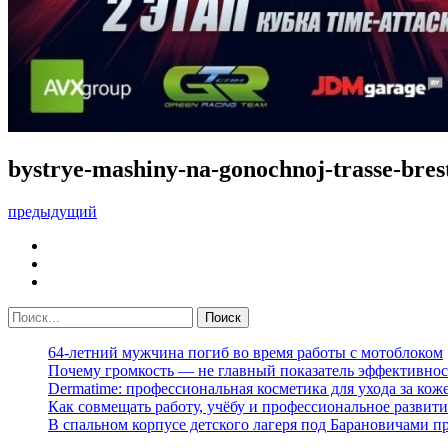
bystrye-mashiny-na-gonochnoj-trasse-brest
предыдущий
64-летний мужчина погиб во время работы с мотоблоком
Почему громкость — не главный показатель эффективнос
Dermatime: профессиональная косметика для ухода за кож
Как совмещать работу, учёбу и профессиональное развити
В спальном корпусе детского лагеря под Барановичами 