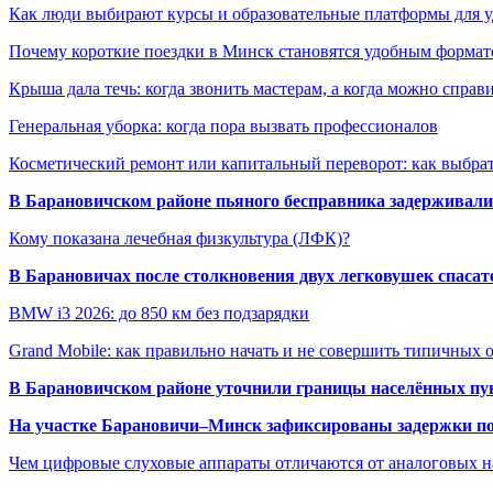
Как люди выбирают курсы и образовательные платформы для 
Почему короткие поездки в Минск становятся удобным формат
Крыша дала течь: когда звонить мастерам, а когда можно справ
Генеральная уборка: когда пора вызвать профессионалов
Косметический ремонт или капитальный переворот: как выбрат
В Барановичском районе пьяного бесправника задерживали 
Кому показана лечебная физкультура (ЛФК)?
В Барановичах после столкновения двух легковушек спаса
BMW i3 2026: до 850 км без подзарядки
Grand Mobile: как правильно начать и не совершить типичных
В Барановичском районе уточнили границы населённых пу
На участке Барановичи–Минск зафиксированы задержки пое
Чем цифровые слуховые аппараты отличаются от аналоговых н