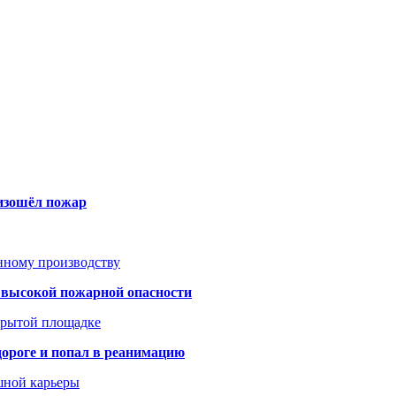
оизошёл пожар
анному производству
а высокой пожарной опасности
акрытой площадке
дороге и попал в реанимацию
шной карьеры