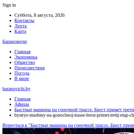
Sign in
Суббота, 8 августа, 2026
Контакты
Лента
Карта
Барановичи
Главная
Экономика
Общество
Происшествия
Погода
В мире
baranovichi.by
Главная
Афиша
Быстрые машины на гоночной трассе. Брест примет третий
bystrye-mashiny-na-gonochnoj-trasse-brest-primet-tretij-etap-c
Вернуться к "Быстрые машины на гоночной трассе. Брест прим