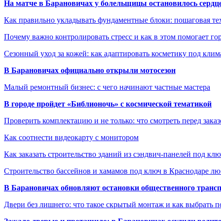
На матче в Барановичах у болельщицы остановилось сердц
Как правильно укладывать фундаментные блоки: пошаговая те
Почему важно контролировать стресс и как в этом помогает гор
Сезонный уход за кожей: как адаптировать косметику под клим
В Барановичах официально открыли мотосезон
Малый ремонтный бизнес: с чего начинают частные мастера
В городе пройдет «Библионочь» с космической тематикой
Проверить комплектацию и не только: что смотреть перед заказ
Как соотнести видеокарту с монитором
Как заказать строительство зданий из сэндвич-панелей под кл
Строительство бассейнов и хамамов под ключ в Краснодаре л
В Барановичах обновляют остановки общественного транс
Двери без лишнего: что такое скрытый монтаж и как выбрать 