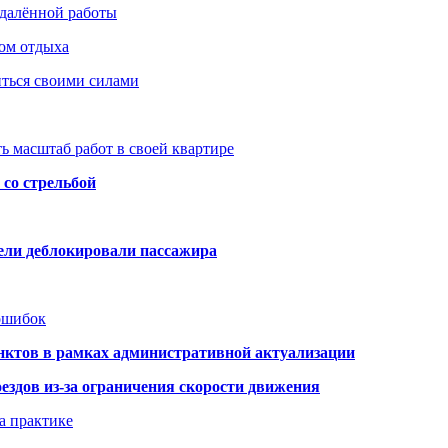
удалённой работы
ом отдыха
иться своими силами
ь масштаб работ в своей квартире
со стрельбой
тели деблокировали пассажира
 ошибок
нктов в рамках административной актуализации
здов из-за ограничения скорости движения
а практике