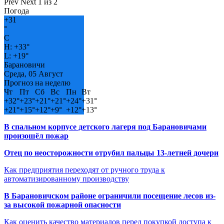
Prev
Next
1 из 2
Погода
+
31
°
C
H:
+
33°
L:
+
19°
Барановичи
Среда, 05 Август
Прогноз на неделю
Чт
Пт
Сб
Вс
Пн
Вт
+
32°
+
23°
+
21°
+
21°
+
24°
+
31°
+
21°
+
15°
+
12°
+
9°
+
12°
+
13°
В спальном корпусе детского лагеря под Барановичами
произошёл пожар
Отец по неосторожности отрубил пальцы 13-летней дочери
Как предприятия переходят от ручного труда к
автоматизированному производству
В Барановичском районе ограничили посещение лесов из-
за высокой пожарной опасности
Как оценить качество материалов перед покупкой доступа к