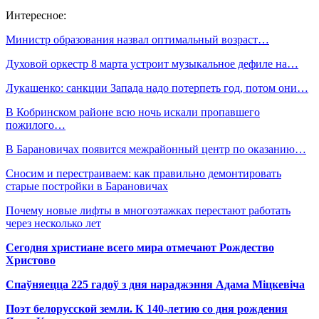
Интересное:
Министр образования назвал оптимальный возраст…
Духовой оркестр 8 марта устроит музыкальное дефиле на…
Лукашенко: санкции Запада надо потерпеть год, потом они…
В Кобринском районе всю ночь искали пропавшего
пожилого…
В Барановичах появится межрайонный центр по оказанию…
Сносим и перестраиваем: как правильно демонтировать
старые постройки в Барановичах
Почему новые лифты в многоэтажках перестают работать
через несколько лет
Сегодня христиане всего мира отмечают Рождество
Христово
Спаўняецца 225 гадоў з дня нараджэння Адама Міцкевіча
Поэт белорусской земли. К 140-летию со дня рождения