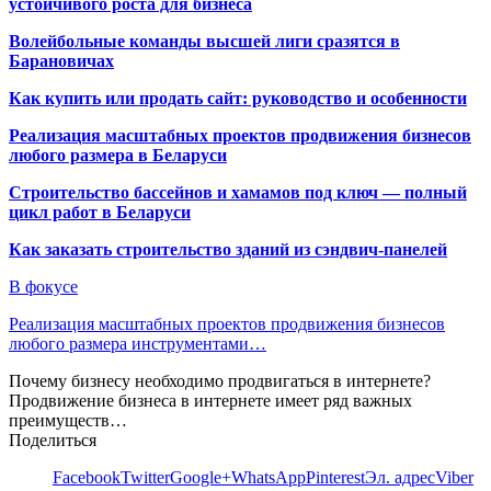
устойчивого роста для бизнеса
Волейбольные команды высшей лиги сразятся в
Барановичах
Как купить или продать сайт: руководство и особенности
Реализация масштабных проектов продвижения бизнесов
любого размера в Беларуси
Строительство бассейнов и хамамов под ключ — полный
цикл работ в Беларуси
Как заказать строительство зданий из сэндвич-панелей
В фокусе
Реализация масштабных проектов продвижения бизнесов
любого размера инструментами…
Почему бизнесу необходимо продвигаться в интернете?
Продвижение бизнеса в интернете имеет ряд важных
преимуществ…
Поделиться
Facebook
Twitter
Google+
WhatsApp
Pinterest
Эл. адрес
Viber