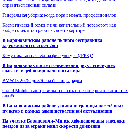
справиться своими силами
Генеральная уборка: когда пора вызвать профессионалов
Косметический ремонт или капитальный переворот: как
выбрать масштаб работ в своей квартире
В Барановичском районе пьяного бесправника
задерживали со стрельбой
Кому показана лечебная физкультура (ЛФК)?
В Барановичах после столкновения двух легковушек
спасатели деблокировали пассажира
BMW i3 2026: до 850 км без подзарядки
Grand Mobile: как правильно начать и не совершить типичных
ошибок
В Барановичском районе уточнили границы населённых
пунктов в рамках административной актуализации
На участке Барановичи–Минск зафиксированы задержки
поездов из-за ограничения скорости движения