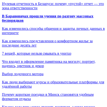
Нулевая отчетность в Беларуси: почему «пустой» отчет — это
зона ответственности
В Барановичах прошли учения по разгону массовых
беспорядков
Как изменились способы общения и защиты личных данных в
интернете
Как изменились представления о комфортном жилье за
последние десять лет
7 вещей, которые нельзя смывать в унитаз
Что входит в оформление памятника на могилу: портрет,
надпись, цветник и декор
Выбор лодочного мотора
Как люди выбирают курсы и образовательные платформы для
удалённой работы
Почему короткие поездки в Минск становятся удобным
форматом отдыха
Крыша дала течь: когда звонить мастерам, а когда можно