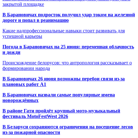
закрытой площадке
В Барановичах подросток получил удар током на железной
дороге и попал в реанимацию
Какие надпрофессиональные навыки стоит развивать для
успешной карьеры
Погода в Барановичах на 25 июня: переменная облачность
и дожди
Происхождение белорусов: что антропология рассказывает о
формировании народа
В Барановичах 26 июня возможны перебои связи из-за
плановых работ A1
В Барановичах назвали самые популярные имена
новорождённых
В районе Гати пройдёт крупный мото-музыкальный
фестиваль MotoFestWest 2026
В Беларуси сохраняются ограничения на посещение лесов
из-за пожарной опасности